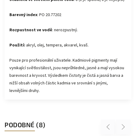
Barevný index
:
PO 20.77202
Rozpustnost ve vodě
: nerozpustný.
Použití:
akryl, olej, tempera, akvarel, kvaš.
Pouze pro profesionální uživatele. Kadmiové pigmenty mají
vynikající světlostálost, jsou neprůhledné, jasné a mají vysokou
barevnost a kryvost. Výsledkem čistoty je čistá a jasná barva a
nižší obsah volných částic kadmia ve srovnání s jinými,
levnějšími druhy.
PODOBNÉ (8)
Previous
Next