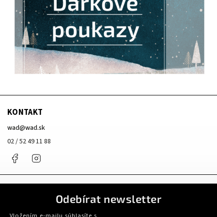
KONTAKT
wad
@
wad.sk
02 / 52 49 11 88
Facebook
Instagram
Odebírat newsletter
Vložením e-mailu súhlasíte s
podmienkami ochrany osobných údajov