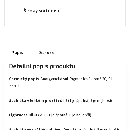
Široký sortiment
Popis
Diskuze
Detailní popis produktu
Chemický popis
:
Anorganická sůl
. Pigmentová oranž 20, C.I.
77202
.
Stabilita v lehkém prostředí
:
8 (1 je špatná, 8 je nejlepší)
Lightness Diluted
:
8 (1 je špatná, 8 je nejlepší)
Stabilita ve světlém plném tónu
:
8 (1 je špatná, 8 je nejlepší)