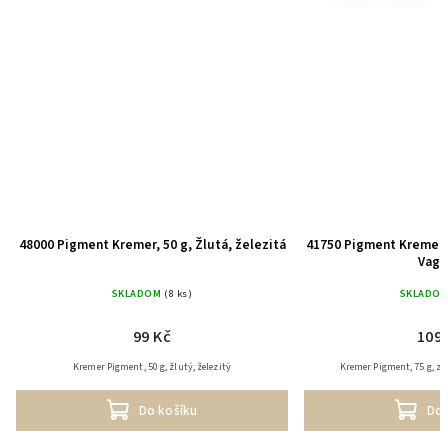
48000 Pigment Kremer, 50 g, Žlutá, železitá
41750 Pigment Kremer, 
Vago
SKLADOM
(8 ks)
SKLADO
99 Kč
109 
Kremer Pigment, 50 g, žlutý, železitý
Kremer Pigment, 75 g, ze
Do košíku
Do 