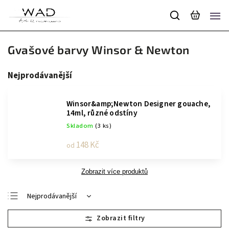
Gvašové barvy Winsor & Newton
Nejprodávanější
Winsor&amp;Newton Designer gouache,
14ml, různé odstíny
Skladom
(3 ks)
148 Kč
od
Zobrazit více produktů
Nejprodávanější
Nejlevnější