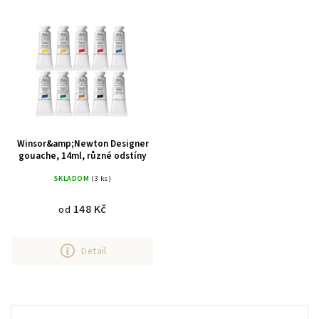
Nejdražší
Abecedně
Winsor&amp;Newton Designer
gouache, 14ml, různé odstíny
SKLADOM
(3 ks)
148 Kč
od
Detail