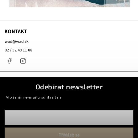
KONTAKT
wad
@
wad.sk
02 / 52 49 11 88
Facebook
Instagram
Odebírat newsletter
Vložením e-mailu súhlasíte s
podmienkami ochrany osobných údajov
Přihlásit se