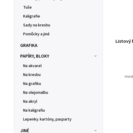
Tuše
Kaligrafie
Sady na kresbu
Pomůcky a jiné
Listový 
GRAFIKA
PAPÍRY, BLOKY
Na akvarel
Na kresbu
Hliní
Na grafiku
Na olejomalbu
Na akryl
Na kaligrafiu
Lepenky. kartóny, pasparty
JINÉ