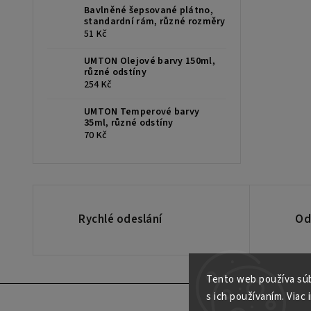
Bavlněné šepsované plátno,
standardní rám, různé rozměry
51 Kč
UMTON Olejové barvy 150ml,
různé odstíny
254 Kč
UMTON Temperové barvy
35ml, různé odstíny
70 Kč
Rychlé odeslání
Od
Tento web používa súb
s ich používaním. Viac 