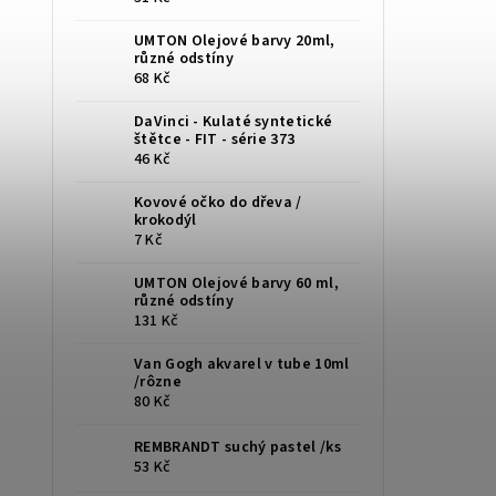
UMTON Olejové barvy 20ml,
různé odstíny
68 Kč
DaVinci - Kulaté syntetické
štětce - FIT - série 373
46 Kč
Kovové očko do dřeva /
krokodýl
7 Kč
UMTON Olejové barvy 60 ml,
různé odstíny
131 Kč
Van Gogh akvarel v tube 10ml
/rôzne
80 Kč
REMBRANDT suchý pastel /ks
53 Kč