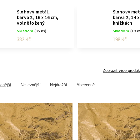
Slohový metál,
Slohový met
barva 2, 16 x 16 cm,
barva 2, 14 x
volně ložený
knížkách
Skladom
(35 ks)
Skladom
(19 k
382 Kč
198 Kč
Zobrazit více produk
anější
Nejlevnější
Nejdražší
Abecedně