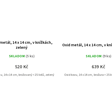
metál, 14 x 14 cm, v knížkách,
Oxid metál, 14 x 14 cm, v kn
zelený
SKLADOM
(5 ks)
SKLADOM
(9 ks)
520 Kč
639 Kč
u, 14 x 14 cm, brožovaný = 25 listů, zelený
Oxid kovu, 14 x 14 cm, brožura = 25 l