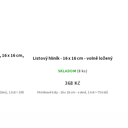
 16 x 16 cm,
Listový hliník - 16 x 16 cm - volně ložený
)
SKLADOM
(8 ks)
368 Kč
žený, 1 list = 100
Hliníkové listy - 16 x 16 cm - volné, 1 list = 75 listů