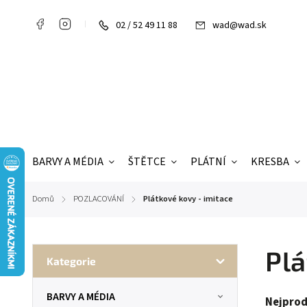
02 / 52 49 11 88
wad@wad.sk
BARVY A MÉDIA
ŠTĚTCE
PLÁTNÍ
KRESBA
Domů
POZLACOVÁNÍ
Plátkové kovy - imitace
/
/
Plá
Kategorie
BARVY A MÉDIA
Nejprod