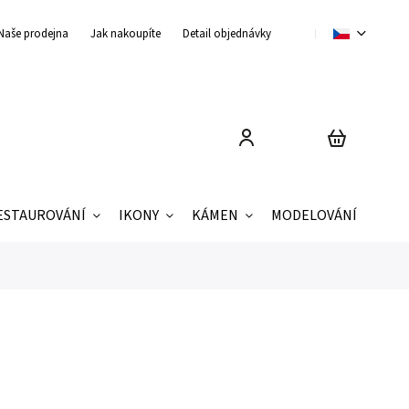
Naše prodejna
Jak nakoupíte
Detail objednávky
Obchodní podmínky
ESTAUROVÁNÍ
IKONY
KÁMEN
MODELOVÁNÍ
ZNAČ