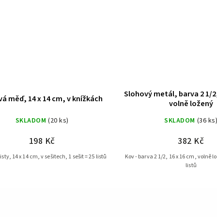
Slohový metál, barva 2 1/2,
vá měď, 14 x 14 cm, v knížkách
volně ložený
SKLADOM
(20 ks)
SKLADOM
(36 ks
198 Kč
382 Kč
sty, 14 x 14 cm, v sešitech, 1 sešit = 25 listů
Kov - barva 2 1/2, 16 x 16 cm, volně lo
listů