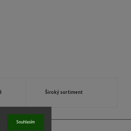
ě
Široký sortiment
Souhlasím