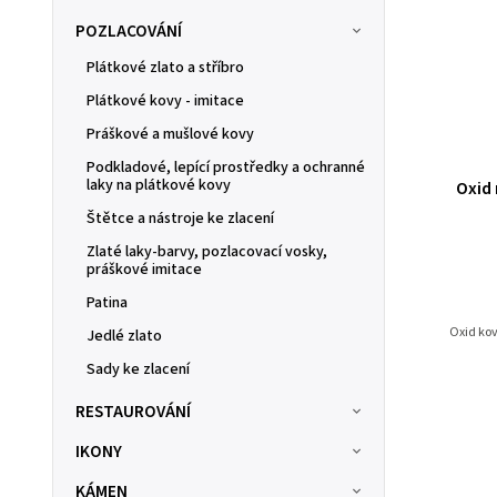
POZLACOVÁNÍ
Plátkové zlato a stříbro
Plátkové kovy - imitace
Práškové a mušlové kovy
Podkladové, lepící prostředky a ochranné
laky na plátkové kovy
Oxid 
Štětce a nástroje ke zlacení
Zlaté laky-barvy, pozlacovací vosky,
práškové imitace
Patina
Oxid kov
Jedlé zlato
Sady ke zlacení
RESTAUROVÁNÍ
IKONY
KÁMEN