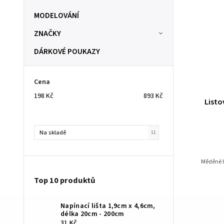
MODELOVÁNÍ
ZNAČKY
DÁRKOVÉ POUKAZY
Cena
198
Kč
893
Kč
Listo
Na skladě
11
Měděné li
Top 10 produktů
Napínací lišta 1,9cm x 4,6cm,
délka 20cm - 200cm
31 Kč