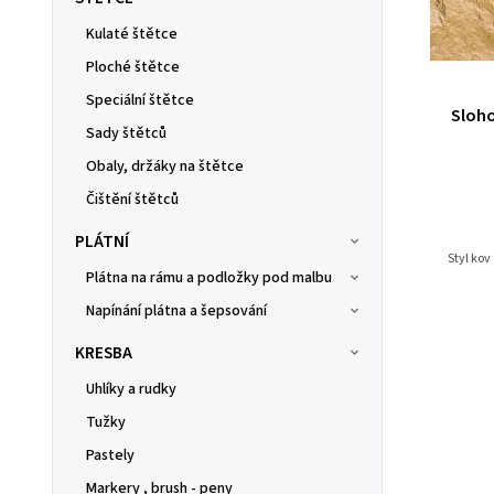
Kulaté štětce
Ploché štětce
Speciální štětce
Sloho
Sady štětců
Obaly, držáky na štětce
Čištění štětců
PLÁTNÍ
Styl kov
Plátna na rámu a podložky pod malbu
Napínání plátna a šepsování
KRESBA
Uhlíky a rudky
Tužky
Pastely
Markery , brush - peny