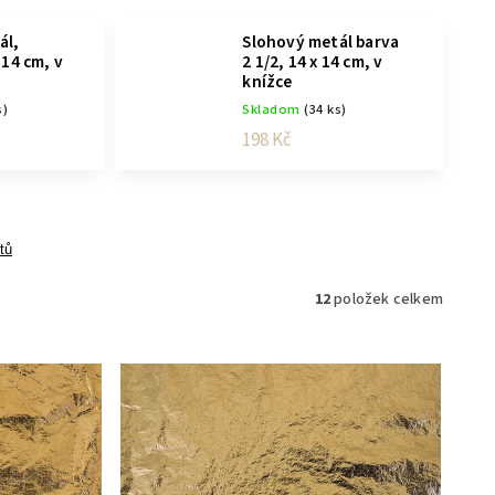
ál,
Slohový metál barva
 14 cm, v
2 1/2, 14 x 14 cm, v
knížce
s)
Skladom
(34 ks)
198 Kč
tů
12
položek celkem