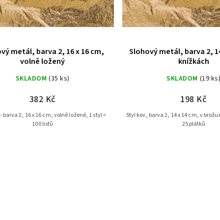
vý metál, barva 2, 16 x 16 cm,
Slohový metál, barva 2, 14
volně ložený
knížkách
SKLADOM
(35 ks)
SKLADOM
(19 ks
382 Kč
198 Kč
 - barva 2, 16 x 16 cm, volně ložené, 1 styl =
Styl kov, barva 2, 14 x 14 cm, v brožu
100 listů
25 plátků