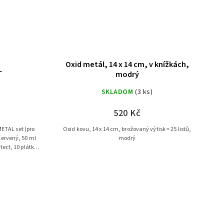
Oxid metál, 14 x 14 cm, v knížkách,
L
modrý
U
SKLADOM
(3 ks)
520 Kč
Oxid kovu, 14 x 14 cm, brožovaný výtisk = 25 listů,
červený, 50 ml
modrý
tect, 10 plátků
...