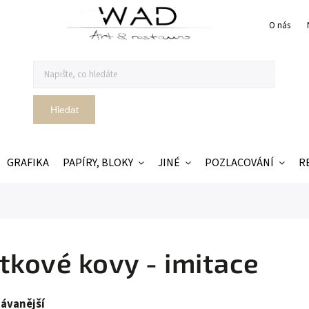
O nás
Hledat
GRAFIKA
PAPÍRY, BLOKY
JINÉ
POZLACOVÁNÍ
R
tkové kovy - imitace
ávanější