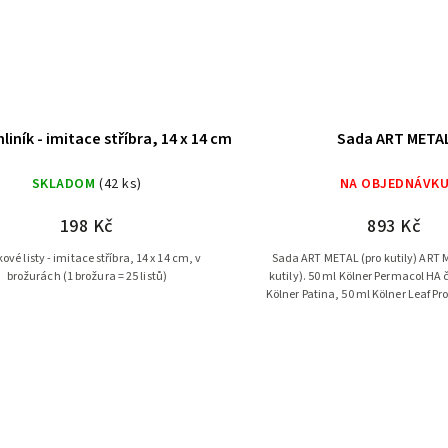
hliník - imitace stříbra, 14 x 14 cm
Sada ART META
SKLADOM
(42 ks)
NA OBJEDNÁVK
198 Kč
893 Kč
kové listy - imitace stříbra, 14 x 14 cm, v
Sada ART METAL (pro kutily) ART METAL set (pro
brožurách (1 brožura = 25 listů)
kutily). 50 ml Kölner Permacol HA 
Kölner Patina, 50 ml Kölner Leaf Pro
kovu ve stylu 2 1/2 (14 x