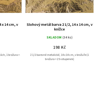
 x 14 cm, v
Slohový metál barva 2 1/2, 14 x 14 cm, v
knížce
)
SKLADOM
(34 ks)
198 Kč
rách, 1 brožura =
2 1/2 barevné metalické, 14 x 14 cm, v brožuře (1
brožura = 25 vstupenek)