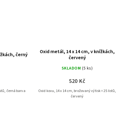
Oxid metál, 14 x 14 cm, v knížkách,
ížkách, černý
červený
SKLADOM
(5 ks)
520 Kč
istů, černá barva
Oxid kovu, 14 x 14 cm, brožovaný výtisk = 25 listů,
červený