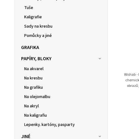
Tuše
Kaligrafie
Sady na kresbu
Pomůcky a jiné
GRAFIKA
PAPÍRY, BLOKY
Na akvarel
Wishab - houba Slouží k poh
Na kresbu
chemické
obrazů,
Na grafiku
Na olejomalbu
Na akryl
Na kaligrafiu
Lepenky. kartóny, pasparty
JINÉ