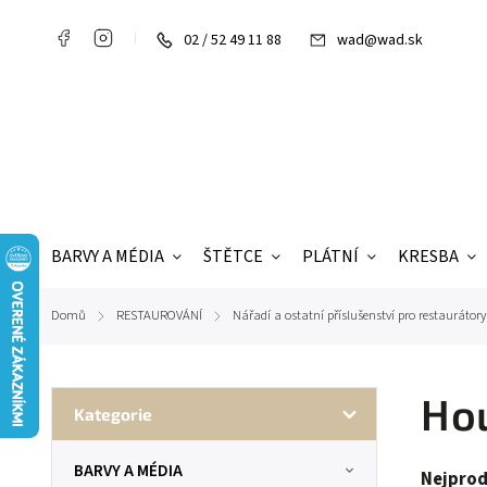
02 / 52 49 11 88
wad@wad.sk
BARVY A MÉDIA
ŠTĚTCE
PLÁTNÍ
KRESBA
Domů
RESTAUROVÁNÍ
Nářadí a ostatní příslušenství pro restaurátory
/
/
Ho
Kategorie
BARVY A MÉDIA
Nejprod