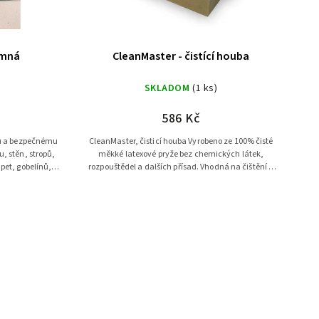
emná
CleanMaster - čistící houba
SKLADOM
(1 ks)
586 Kč
CleanMaster, čisticí houba Vyrobeno ze 100% čisté
, stěn, stropů,
měkké latexové pryže bez chemických látek,
pet, gobelínů,
rozpouštědel a dalších přísad. Vhodná na čištění a
....
obnovu poškozeného plátna,...