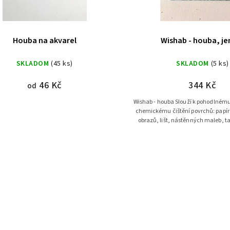
Houba na akvarel
Wishab - houba, j
SKLADOM
(45 ks)
SKLADOM
(5 ks)
46 Kč
344 Kč
od
Wishab - houba Slouží k pohodlnému a bezpečnému
chemickému čištění povrchů: papíru
obrazů, lišt, nástěnných maleb, ta
textilií a dalších povrchů