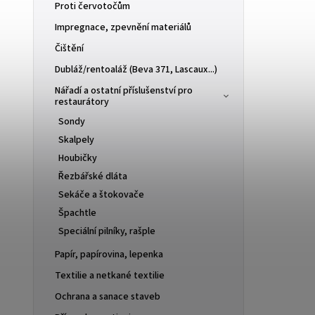
Proti červotočům
Impregnace, zpevnění materiálů
Čištění
Dubláž/rentoaláž (Beva 371, Lascaux...)
Nářadí a ostatní příslušenství pro
restaurátory
Sondy
Skalpely
Houbičky
Řezbářské dláta
Sekáče a štokovače
Špachtle
Speciální pilníky, rašple
Papír, papírovina, lepenka
Textilie a netkané textilie
Ochrana a sanace staveb