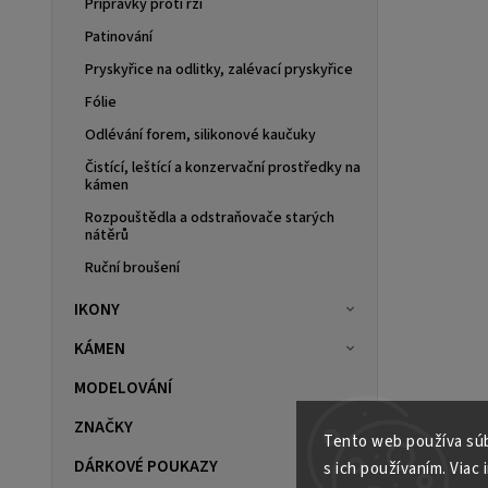
Přípravky proti rzi
Patinování
Pryskyřice na odlitky, zalévací pryskyřice
Fólie
Odlévání forem, silikonové kaučuky
Čistící, leštící a konzervační prostředky na
kámen
Rozpouštědla a odstraňovače starých
nátěrů
Ruční broušení
IKONY
KÁMEN
MODELOVÁNÍ
ZNAČKY
Tento web používa súb
DÁRKOVÉ POUKAZY
s ich používaním. Viac 