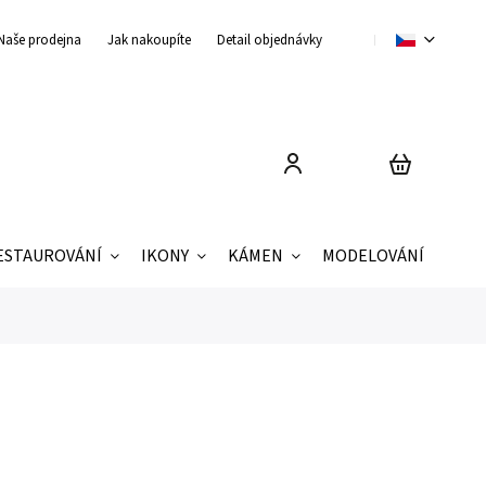
Naše prodejna
Jak nakoupíte
Detail objednávky
Obchodní podmínky
ESTAUROVÁNÍ
IKONY
KÁMEN
MODELOVÁNÍ
ZNAČ