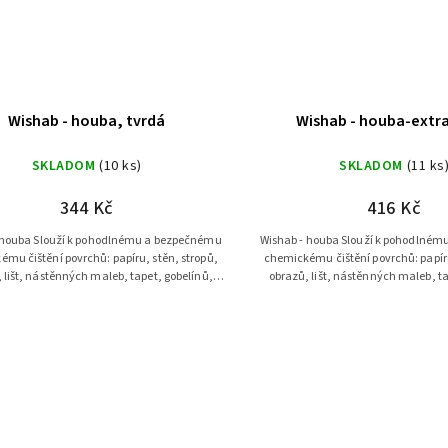
Wishab - houba, tvrdá
Wishab - houba-extra
SKLADOM
(10 ks)
SKLADOM
(11 ks
344 Kč
416 Kč
odlnému a bezpečnému
Wishab - houba Slouží k pohodlnému a bezpečnému
mu čištění povrchů: papíru, stěn, stropů,
chemickému čištění povrchů: papíru
 lišt, nástěnných maleb, tapet, gobelínů,
obrazů, lišt, nástěnných maleb, ta
textilií a dalších povrchů....
textilií a dalších povrchů