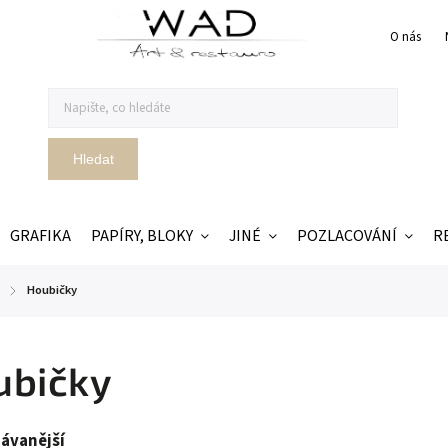
O nás
Hledat
GRAFIKA
PAPÍRY, BLOKY
JINÉ
POZLACOVÁNÍ
R
Houbičky
/
ubičky
ávanější