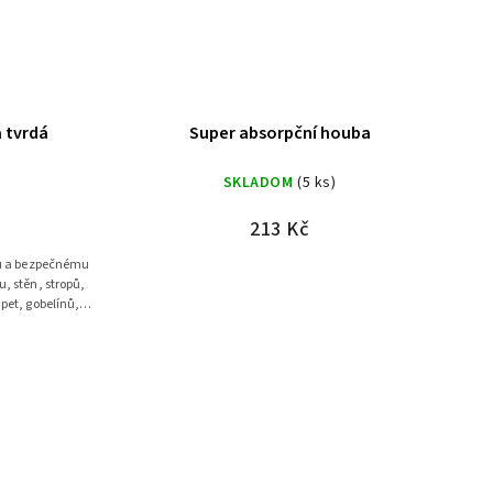
 tvrdá
Super absorpční houba
)
SKLADOM
(5 ks)
213 Kč
, stěn, stropů,
pet, gobelínů,
....