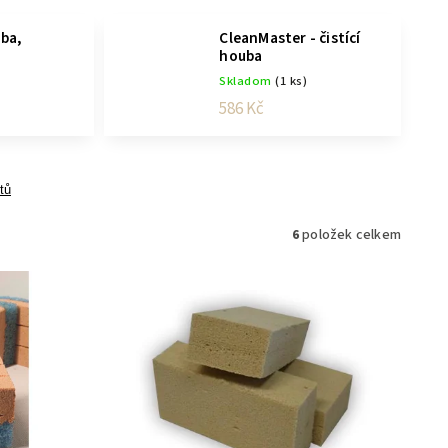
uba,
CleanMaster - čistící
houba
)
Skladom
(1 ks)
586 Kč
tů
6
položek celkem