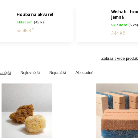
Wishab - ho
Houba na akvarel
jemná
Skladom
(45 ks)
Skladom
(5 ks
46 Kč
od
344 Kč
Zobrazit více produk
anější
Nejlevnější
Nejdražší
Abecedně