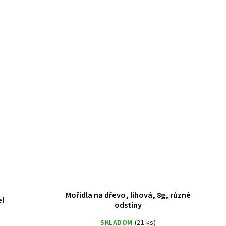
Mořidla na dřevo, lihová, 8g, různé
el
odstíny
)
SKLADOM
(21 ks)