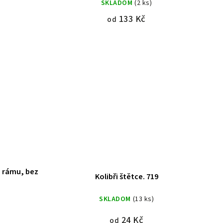
SKLADOM
(2 ks)
133 Kč
od
z rámu, bez
Kolibři štětce. 719
)
SKLADOM
(13 ks)
24 Kč
od