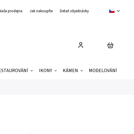
Naše prodejna
Jak nakoupíte
Detail objednávky
Obchodní podmínky
ESTAUROVÁNÍ
IKONY
KÁMEN
MODELOVÁNÍ
ZNAČ