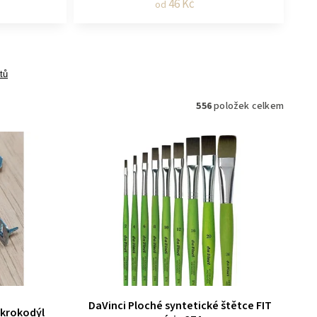
46 Kč
od
tů
556
položek celkem
DaVinci Ploché syntetické štětce FIT
 krokodýl