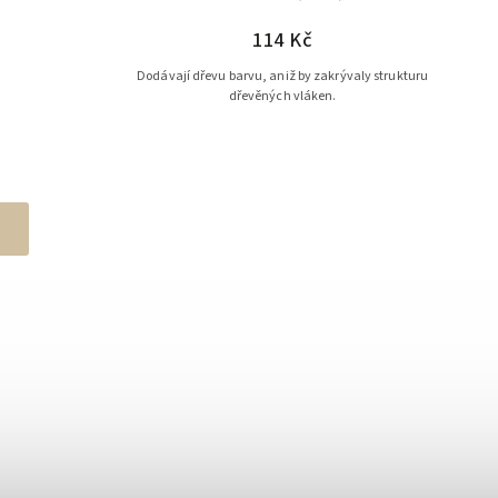
114 Kč
Dodávají dřevu barvu, aniž by zakrývaly strukturu
dřevěných vláken.
h