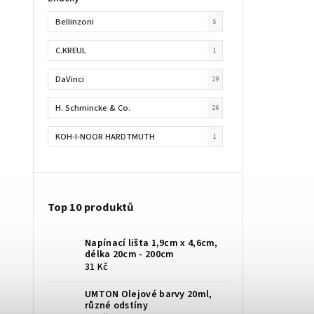
Bellinzoni
5
C.KREUL
1
DaVinci
29
H. Schmincke & Co.
26
KOH-I-NOOR HARDTMUTH
1
KOLIBRI
20
Kremer Pigmente
88
Top 10 produktů
LASCAUX
7
Napínací lišta 1,9cm x 4,6cm,
Lefranc & Bourgeouis
2
délka 20cm - 200cm
31 Kč
MAIMERI
5
UMTON Olejové barvy 20ml,
různé odstíny
Rembrandt
2