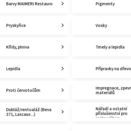
Barvy MAIMERI Restauro
Pigmenty
Pryskyřice
Vosky
Křídy, plniva
Tmely a lepidla
Lepidla
Přípravky na dřev
Impregnace, zpev
Proti červotočům
materiálů
Nářadí a ostatní
Dubláž/rentoaláž (Beva
příslušenství pro
371, Lascaux...)
restaurátory