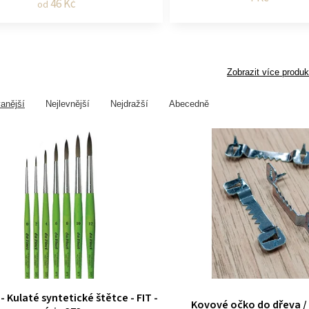
46 Kč
od
Zobrazit více produk
anější
Nejlevnější
Nejdražší
Abecedně
- Kulaté syntetické štětce - FIT -
Kovové očko do dřeva /