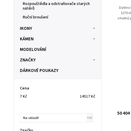
Rozpouštědla a odstraňovače starých
DaVinci
nátěrů
1270 vhodné pro linky, čáry, písmena a podpisy
Ruční broušení
vhodný p
IKONY
KÁMEN
MODELOVÁNÍ
ZNAČKY
DÁRKOVÉ POUKAZY
Cena
7
Kč
14517
Kč
50 404
Na skladě
522
Značky