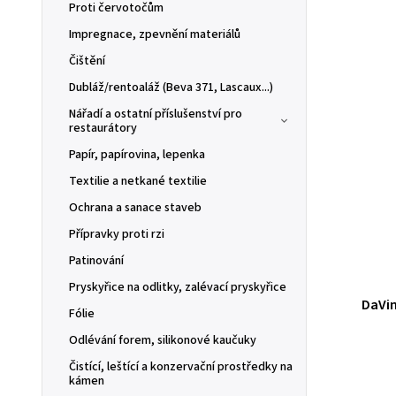
Proti červotočům
Impregnace, zpevnění materiálů
Čištění
Dubláž/rentoaláž (Beva 371, Lascaux...)
Nářadí a ostatní příslušenství pro
restaurátory
Papír, papírovina, lepenka
Textilie a netkané textilie
Ochrana a sanace staveb
Přípravky proti rzi
Patinování
Pryskyřice na odlitky, zalévací pryskyřice
DaVin
Fólie
Odlévání forem, silikonové kaučuky
Čistící, leštící a konzervační prostředky na
kámen