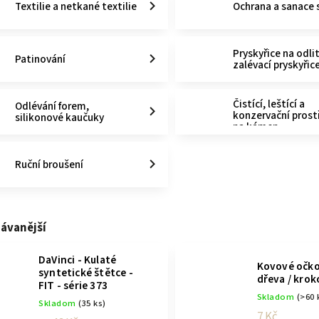
Textilie a netkané textilie
Ochrana a sanace 
Pryskyřice na odli
Patinování
zalévací pryskyřic
Čistící, leštící a
Odlévání forem,
konzervační pros
silikonové kaučuky
na kámen
Ruční broušení
ávanější
DaVinci - Kulaté
Kovové očko
syntetické štětce -
dřeva / krok
FIT - série 373
Skladom
(>60 
Skladom
(35 ks)
7 Kč