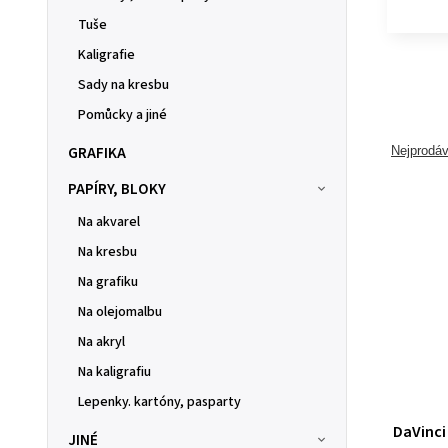
Tuše
Kaligrafie
Sady na kresbu
Pomůcky a jiné
GRAFIKA
Nejprodáv
PAPÍRY, BLOKY
Na akvarel
Na kresbu
Na grafiku
Na olejomalbu
Na akryl
Na kaligrafiu
Lepenky. kartóny, pasparty
DaVinci 
JINÉ