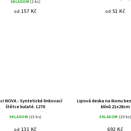
SKLADOM
(2 ks)
157 Kč
51 Kč
od
od
ci NOVA - Syntetické linkovací
Lipová deska na ikonu be
štětce kulaté. 1270
klínů 21x28cm
SKLADOM
(15 ks)
SKLADOM
(20 ks
131 Kč
692 Kč
od