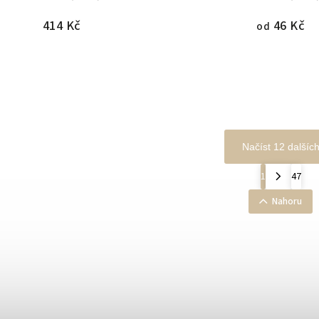
414 Kč
46 Kč
od
Načíst 12 dalšíc
1
47
Nahoru