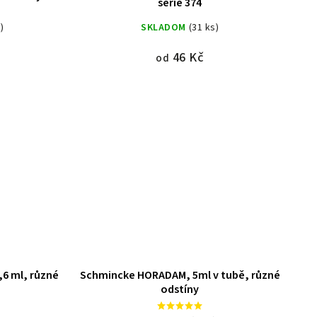
série 374
)
SKLADOM
(31 ks)
46 Kč
od
6 ml, různé
Schmincke HORADAM, 5ml v tubě, různé
odstíny