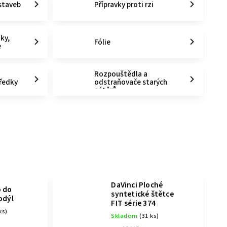
staveb
Přípravky proti rzi
tky,
Fólie
e
Rozpouštědla a
tředky
odstraňovače starých
nátěrů
DaVinci Ploché
 do
syntetické štětce
odýl
FIT série 374
ks)
Skladom
(31 ks)