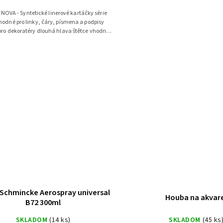
 NOVA - Syntetické linerové kartáčky série
ro dekoratéry dlouhá hlava štětce vhodný
pro všechny typy malby snadno...
 Schmincke Aerospray universal
Houba na akvar
B72 300ml
SKLADOM
(14 ks)
SKLADOM
(45 ks