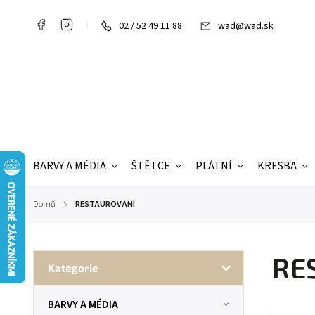
02 / 52 49 11 88
wad@wad.sk
BARVY A MÉDIA
ŠTĚTCE
PLÁTNÍ
KRESBA
Domů
RESTAUROVÁNÍ
/
RE
Kategorie
BARVY A MÉDIA