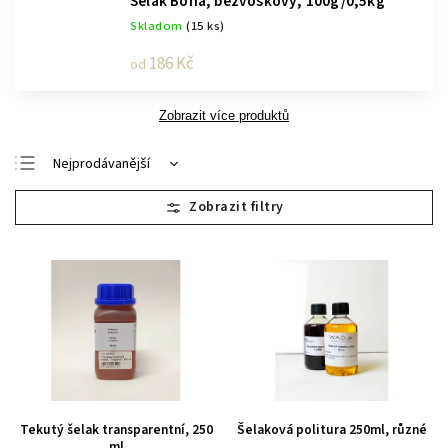
Šelak Bona, bezvoskový; 100g/0,5kg
Skladom
(15 ks)
186 Kč
od
Zobrazit více produktů
Nejprodávanější
Nejlevnější
Nejdražší
Abecedně
Tekutý šelak transparentní, 250
Šelaková politura 250ml, různé
ml