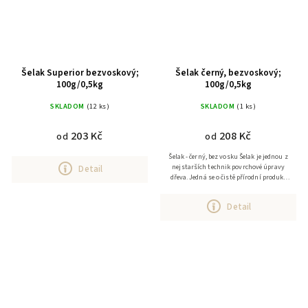
Šelak Superior bezvoskový;
Šelak černý, bezvoskový;
100g/0,5kg
100g/0,5kg
SKLADOM
(12 ks)
SKLADOM
(1 ks)
203 Kč
208 Kč
od
od
Šelak - černý, bez vosku Šelak je jednou z
nejstarších technik povrchové úpravy
Detail
dřeva. Jedná se o čistě přírodní produkt
červotočů na indickém fíkovníku. Šelak je
tvrdá,...
Detail