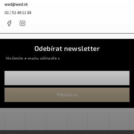
wad
@
wad.sk
02 / 52 49 11 88
Facebook
Instagram
Odebírat newsletter
Vložením e-mailu súhlasíte s
podmienkami ochrany osobných údajov
Přihlásit se