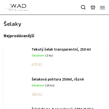
Šelaky
Nejprodávanější
Tekutý šelak transparentní, 250 ml
Skladom
(2 ks)
678 Kč
Šelaková politura 250ml, různé
Skladom
(10 ks)
380 Kč