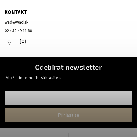
KONTAKT
wad
@
wad.sk
02 / 52 49 11 88
Facebook
Instagram
Odebírat newsletter
Vložením e-mailu súhlasíte s
podmienkami ochrany osobných údajov
Přihlásit se