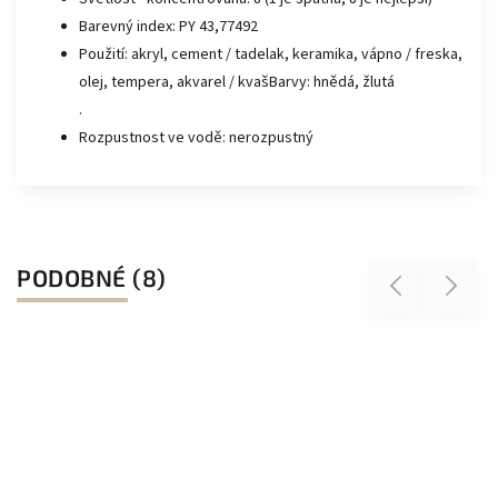
Barevný index: PY 43,77492
Použití: akryl, cement / tadelak, keramika, vápno / freska,
olej, tempera, akvarel / kvašBarvy: hnědá, žlutá
.
Rozpustnost ve vodě: nerozpustný
PODOBNÉ (8)
Previous
Next