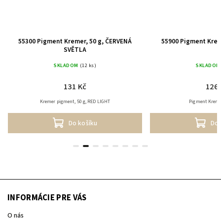
55300 Pigment Kremer, 50 g, ČERVENÁ
55900 Pigment Krem
SVĚTLA
SKLADOM
(12 ks)
SKLADOM
131 Kč
126 
Kremer pigment, 50 g, RED LIGHT
Pigment Kremer
Do košíku
Do 
INFORMÁCIE PRE VÁS
O nás