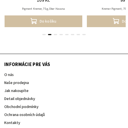
109 Kč
99 
Pigment Kremer, 75 g, Oker Havana
Kremer Pigment, 75 g
Do košíku
Do 
INFORMÁCIE PRE VÁS
O nás
Naše prodejna
Jak nakoupíte
Detail objednávky
Obchodní podmínky
Ochrana osobních údajů
Kontakty