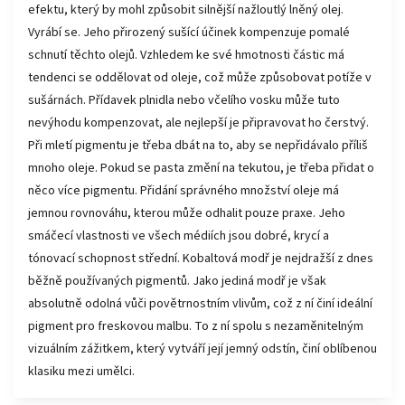
efektu, který by mohl způsobit silnější nažloutlý lněný olej.
Vyrábí se. Jeho přirozený sušící účinek kompenzuje pomalé
schnutí těchto olejů. Vzhledem ke své hmotnosti částic má
tendenci se oddělovat od oleje, což může způsobovat potíže v
sušárnách. Přídavek plnidla nebo včelího vosku může tuto
nevýhodu kompenzovat, ale nejlepší je připravovat ho čerstvý.
Při mletí pigmentu je třeba dbát na to, aby se nepřidávalo příliš
mnoho oleje. Pokud se pasta změní na tekutou, je třeba přidat o
něco více pigmentu. Přidání správného množství oleje má
jemnou rovnováhu, kterou může odhalit pouze praxe. Jeho
smáčecí vlastnosti ve všech médiích jsou dobré, krycí a
tónovací schopnost střední. Kobaltová modř je nejdražší z dnes
běžně používaných pigmentů. Jako jediná modř je však
absolutně odolná vůči povětrnostním vlivům, což z ní činí ideální
pigment pro freskovou malbu. To z ní spolu s nezaměnitelným
vizuálním zážitkem, který vytváří její jemný odstín, činí oblíbenou
klasiku mezi umělci.