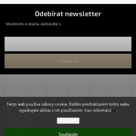
Odebírat newsletter
Vložením e-mailu súhlasíte s
podmienkami ochrany osobných údajov
Přihlásit se
Tento web používa súbory cookie. Ďalším prechádzaním tohto webu
vyjadrujete súhlas s ich používaním. Viac informácií
tu
.
Copyright 2026
WADART, s.r.o.
. Všechna práva vyhrazena.
Nastavení
Grafický návrh vytvořil a nakódoval
Shoptak.cz
Souhlasím
Vytvořil Shoptet