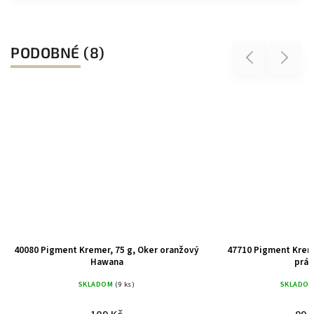
PODOBNÉ (8)
Previous
Next
40080 Pigment Kremer, 75 g, Oker oranžový
47710 Pigment Kreme
Hawana
práš
SKLADOM
(9 ks)
SKLADO