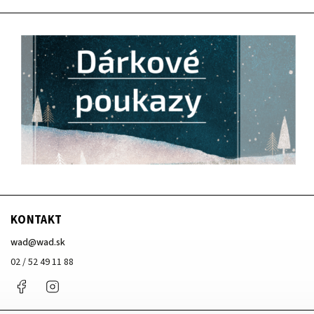
KONTAKT
wad
@
wad.sk
02 / 52 49 11 88
Facebook
Instagram