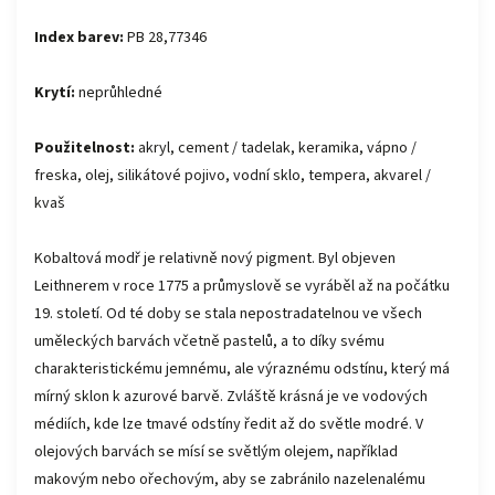
Index barev:
PB 28,77346
Krytí:
neprůhledné
Použitelnost:
akryl, cement / tadelak, keramika, vápno /
freska, olej, silikátové pojivo, vodní sklo, tempera, akvarel /
kvaš
Kobaltová modř je relativně nový pigment. Byl objeven
Leithnerem v roce 1775 a průmyslově se vyráběl až na počátku
19. století. Od té doby se stala nepostradatelnou ve všech
uměleckých barvách včetně pastelů, a to díky svému
charakteristickému jemnému, ale výraznému odstínu, který má
mírný sklon k azurové barvě. Zvláště krásná je ve vodových
médiích, kde lze tmavé odstíny ředit až do světle modré. V
olejových barvách se mísí se světlým olejem, například
makovým nebo ořechovým, aby se zabránilo nazelenalému