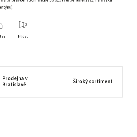
ní s přípravkem Schmincke 50 019 (Terpentinersatz, náhražka
entýnu).
t se
Hlídat
Prodejna v
Široký sortiment
Bratislavě