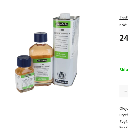
Znač
Kód:
24
Skl
Olej
uryc
Zvyš