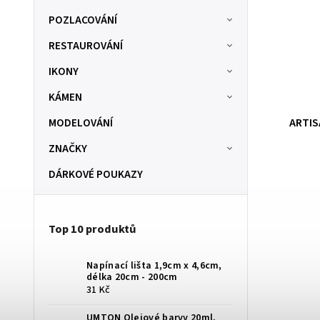
POZLACOVÁNÍ
RESTAUROVÁNÍ
IKONY
KÁMEN
MODELOVÁNÍ
s vodou
ARTISAN - Vodou mísitelné médium -
50 046 S
rychleschnoucí 75ml
ZNAČKY
SKLADOM
(1 ks)
DÁRKOVÉ POUKAZY
204 Kč
Top 10 produktů
Napínací lišta 1,9cm x 4,6cm,
délka 20cm - 200cm
31 Kč
UMTON Olejové barvy 20ml,