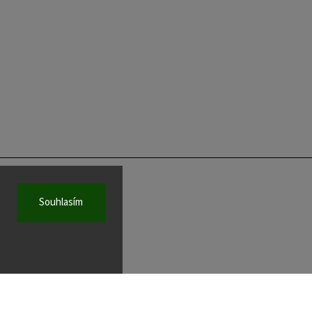
KONTAKT
Souhlasím
wad
@
wad.sk
02 / 52 49 11 88
Facebook
Instagram