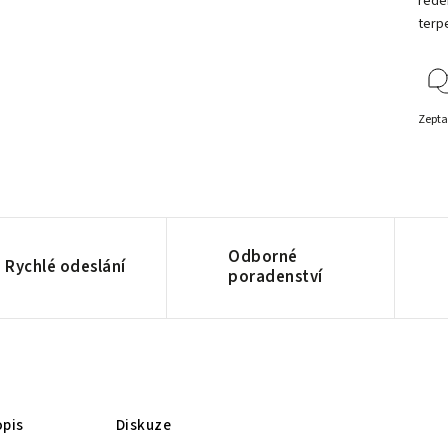
ředě
terp
Zepta
Odborné
Rychlé odeslání
poradenství
pis
Diskuze