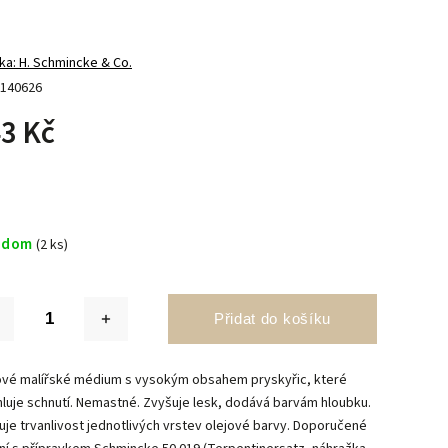
ka:
H. Schmincke & Co.
140626
3 Kč
adom
(2 ks)
Přidat do košíku
ové malířské médium s vysokým obsahem pryskyřic, které
hluje schnutí. Nemastné. Zvyšuje lesk, dodává barvám hloubku.
uje trvanlivost jednotlivých vrstev olejové barvy. Doporučené