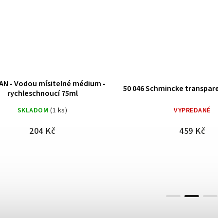
chmincke transparent gel 120ml
50 043 Schmincke Medium 
VYPREDANÉ
SKLADOM
(2 ks)
459 Kč
235 Kč
Médium pro olejomalbu umožňující ře
barev vodou (namísto ředění terpent
lesk a průhlednost, bez zápachu. Použ
smíchejte olejovou barvu.