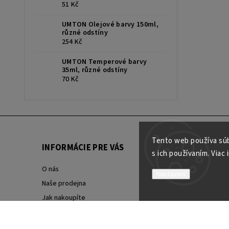
51 Kč
UMTON Olejové barvy 150ml,
různé odstíny
254 Kč
UMTON Temperové barvy
35ml, různé odstíny
70 Kč
Tento web používa súb
INFORMÁCIE PRE VÁS
s ich používaním. Viac 
O nás
Nastavení
Naše prodejna
Jak nakoupíte
Detail objednávky
Obchodní podmínky