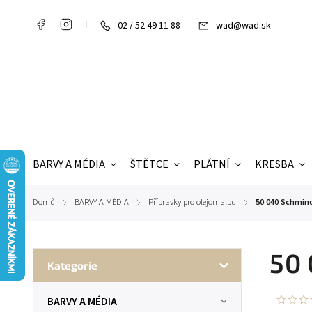
02 / 52 49 11 88
wad@wad.sk
BARVY A MÉDIA
ŠTĚTCE
PLÁTNÍ
KRESBA
Domů
BARVY A MÉDIA
Přípravky pro olejomalbu
50 040 Schmin
/
/
/
50 
Kategorie
BARVY A MÉDIA