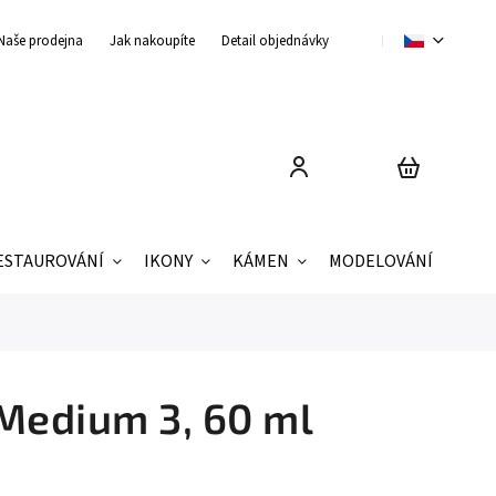
Naše prodejna
Jak nakoupíte
Detail objednávky
Obchodní podmínky
ESTAUROVÁNÍ
IKONY
KÁMEN
MODELOVÁNÍ
ZNAČ
Medium 3, 60 ml