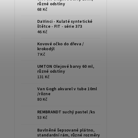
různé odstíny
68 Kč
DaVinci - Kulaté syntetické
štětce - FIT - série 373
46 Kč
Kovové očko do dřeva /
krokodýl
7 Kč
UMTON Olejové barvy 60 ml,
různé odstíny
131 Kč
Van Gogh akvarel v tube 10ml
/rôzne
80 Kč
REMBRANDT suchý pastel /ks
53 Kč
Bavlněné šepsované plátno,
standardní rám, různé rozměry