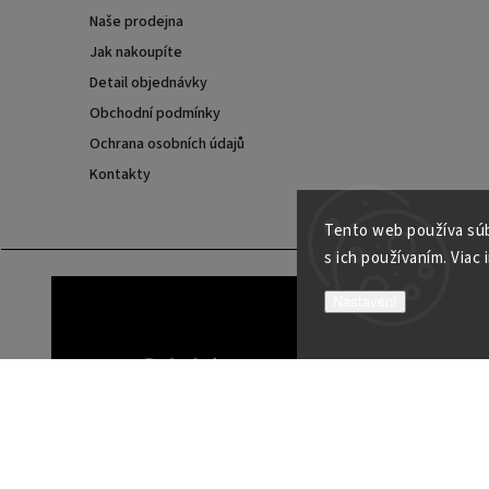
Naše prodejna
Jak nakoupíte
Detail objednávky
Obchodní podmínky
Ochrana osobních údajů
Kontakty
Tento web používa súb
s ich používaním. Viac 
Nastavení
Odebírat newsletter
Vložením e-mailu súhlasíte s
podmienkami ochrany o