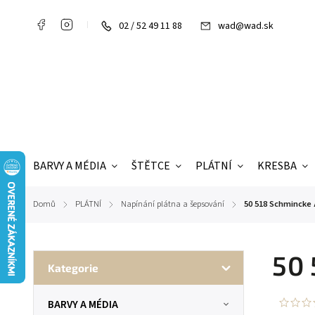
02 / 52 49 11 88
wad@wad.sk
BARVY A MÉDIA
ŠTĚTCE
PLÁTNÍ
KRESBA
Domů
PLÁTNÍ
Napínání plátna a šepsování
50 518 Schmincke 
/
/
/
50 
Kategorie
BARVY A MÉDIA