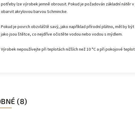
potřeby lze výrobek jemně obrousit. Pokud je požadován základní nátěr v 
obarvit akrylovou barvou Schmincke.
Pokud je povrch obzvláště savý, jako například přírodní plátno, měl by b
jako jsou štětce, co nejdříve očistěte vodou nebo vodou s mýdlem.
Výrobek nepoužívejte při teplotách nižších než 10 °C a při pokojové teplot
BNÉ (8)