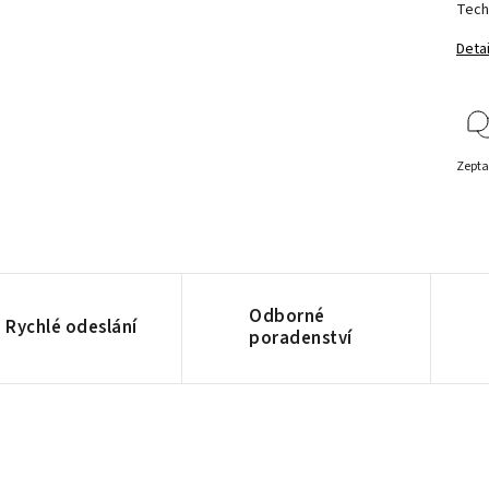
Techn
Detai
Zepta
Odborné
Rychlé odeslání
poradenství