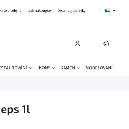
Naše prodejna
Jak nakoupíte
Detail objednávky
Obchodní podmínky
ESTAUROVÁNÍ
IKONY
KÁMEN
MODELOVÁNÍ
ZNAČ
eps 1l