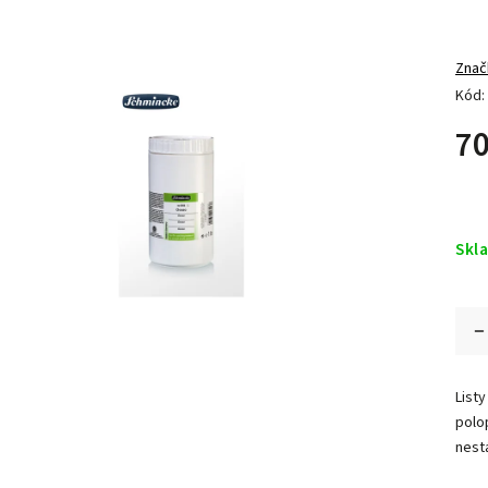
Znač
Kód:
70
Skl
Listy
polop
nest