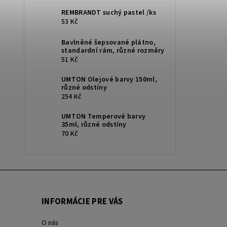
REMBRANDT suchý pastel /ks
53 Kč
Bavlněné šepsované plátno,
standardní rám, různé rozměry
51 Kč
UMTON Olejové barvy 150ml,
různé odstíny
254 Kč
UMTON Temperové barvy
35ml, různé odstíny
70 Kč
INFORMÁCIE PRE VÁS
O nás