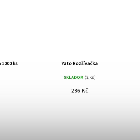
ívačka
Lefranc Bourgeouis šeps 1l
(2 ks)
SKLADOM
(15 ks)
č
385 Kč