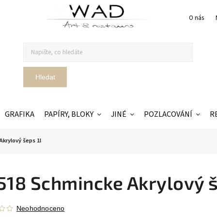
O nás
Hledat
GRAFIKA
PAPÍRY, BLOKY
JINÉ
POZLACOVÁNÍ
R
Akrylový šeps 1l
518 Schmincke Akrylový š
Neohodnoceno