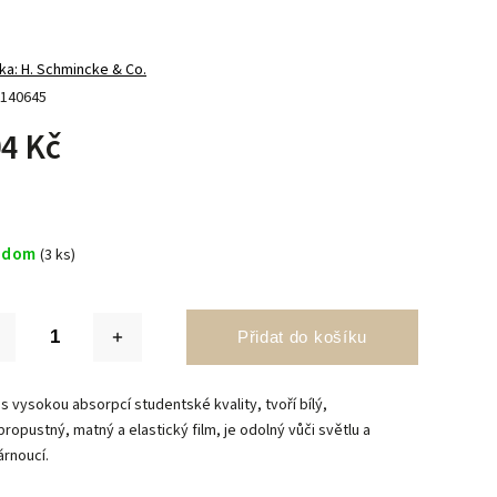
ka:
H. Schmincke & Co.
140645
4 Kč
adom
(3 ks)
Přidat do košíku
 s vysokou absorpcí studentské kvality, tvoří bílý,
ropustný, matný a elastický film, je odolný vůči světlu a
árnoucí.