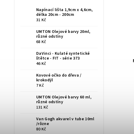
Napínací lišta 1,9cm x 4,6cm,
délka 20cm - 200cm
31 Kč
UMTON Olejové barvy 20ml,
různé odstíny
68 Kč
DaVinci - Kulaté syntetické
štětce - FIT - série 373
bílý 5kg
Pentart čierny šeps 100ml
46 Kč
U
SKLADOM
(7 ks)
Kovové očko do dřeva /
krokodýl
7 Kč
123 Kč
UMTON Olejové barvy 60 ml,
různé odstíny
131 Kč
Van Gogh akvarel v tube 10ml
/rôzne
80 Kč