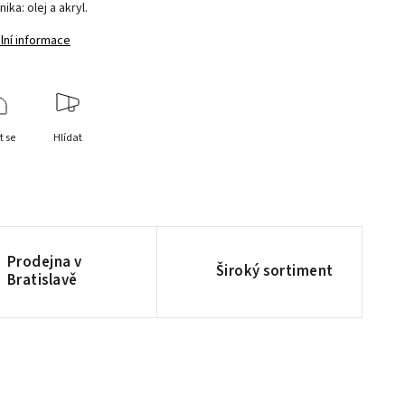
ika: olej a akryl.
lní informace
t se
Hlídat
Prodejna v
Široký sortiment
Bratislavě