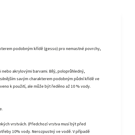
arakterem podobným křídě (gesso) pro nemastné povrchy,
i nebo akrylovými barvami. Bílý, poloprůhledný,
 se silnějším savým charakterem podobným půdní křídě ve
raveno k použití, ale může být ředěno až 10 % vody.
e.
nkých vrstvách. (Předchozí vrstva musí být před
 potřeby 10% vody. Nerozpustný ve vodě. V případě