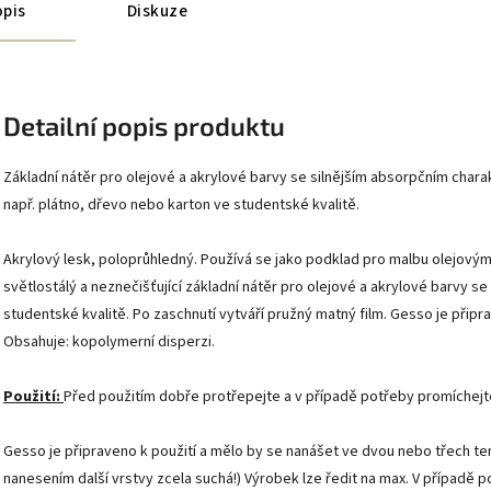
pis
Diskuze
Detailní popis produktu
Základní nátěr pro olejové a akrylové barvy se silnějším absorpčním ch
např. plátno, dřevo nebo karton ve studentské kvalitě.
Akrylový lesk, poloprůhledný. Používá se jako podklad pro malbu olejovým
světlostálý a neznečišťující základní nátěr pro olejové a akrylové barvy
studentské kvalitě. Po zaschnutí vytváří pružný matný film. Gesso je přip
Obsahuje: kopolymerní disperzi.
Použití:
Před použitím dobře protřepejte a v případě potřeby promíchejt
Gesso je připraveno k použití a mělo by se nanášet ve dvou nebo třech te
nanesením další vrstvy zcela suchá!) Výrobek lze ředit na max. V případě