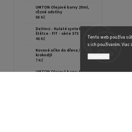
UMTON Olejové barvy 20ml,
různé odstíny
68 Kč
DaVinci - Kulaté syntetické
štětce - FIT - série 373
Tento web používa súb
46 Kč
s ich používaním. Viac 
Kovové očko do dřeva /
krokodýl
Nastavení
7 Kč
UMTON Olejové barvy 60 ml,
různé odstíny
131 Kč
Van Gogh akvarel v tube 10ml
/rôzne
80 Kč
REMBRANDT suchý pastel /ks
53 Kč