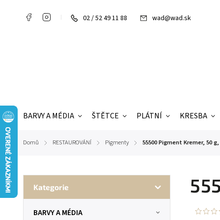
02 / 52 49 11 88
wad@wad.sk
BARVY A MÉDIA
ŠTĚTCE
PLÁTNÍ
KRESBA
Domů
RESTAUROVÁNÍ
Pigmenty
55500 Pigment Kremer, 50 
/
/
/
555
Kategorie
BARVY A MÉDIA