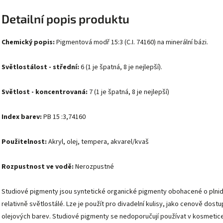
Detailní popis produktu
Chemický popis:
Pigmentová modř 15:3 (C.I. 74160) na minerální bázi.
Světlostálost - střední:
6 (1 je špatná, 8 je nejlepší).
Světlost - koncentrovaná:
7 (1 je špatná, 8 je nejlepší)
Index barev:
PB 15 :3,74160
Použitelnost:
Akryl, olej, tempera, akvarel/kvaš
Rozpustnost ve vodě:
Nerozpustné
Studiové pigmenty jsou syntetické organické pigmenty obohacené o plnidla
relativně světlostálé. Lze je použít pro divadelní kulisy, jako cenově do
olejových barev. Studiové pigmenty se nedoporučují používat v kosmetice