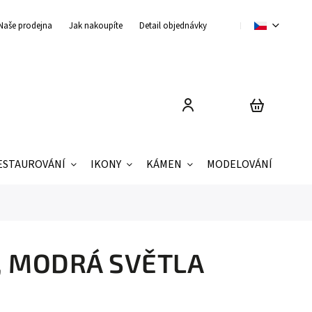
Naše prodejna
Jak nakoupíte
Detail objednávky
Obchodní podmínky
ESTAUROVÁNÍ
IKONY
KÁMEN
MODELOVÁNÍ
ZNAČ
g, MODRÁ SVĚTLA