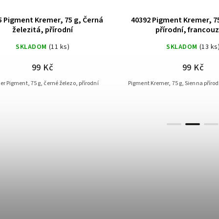
nt Kremer, 75 g, Sienna
21740 Pigment Kremer, 50 g, Ka
dní, francouzská
oranžové
KLADOM
(13 ks)
SKLADOM
(8 ks)
99 Kč
330 Kč
5 g, Sienna přírodní, francouzský
Pigment Kremer, 50 g, kadmium - oranž