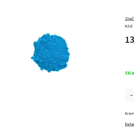
Znač
Kód:
13
Skl
Krem
Detai