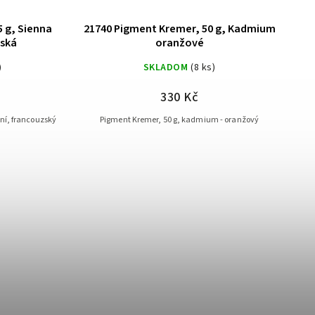
dmium
40320 Pigment Kremer, 75 g, Oker
tmavý, italský-pomerančový
SKLADOM
(6 ks)
99 Kč
ový
Kremer Pigment, 75 g, tmavá okrová, italská
oranžová