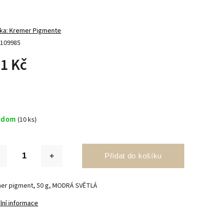
ka:
Kremer Pigmente
109985
1 Kč
adom
(10 ks)
Přidat do košíku
er pigment, 50 g, MODRÁ SVĚTLÁ
lní informace