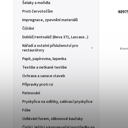
Šelaky a mořidla
Proti červotočům
 -
48975 Pigment Kremer, 75 g, Černá
40392 Pigme
železitá, přírodní
příro
Impregnace, zpevnění materiálů
SKLADOM
(11 ks)
S
Čištění
Dubláž/rentoaláž (Beva 371, Lascaux...)
99 Kč
Nářadí a ostatní příslušenství pro
Kremer Pigment, 75 g, černé železo, přírodní
Pigment Kremer, 7
restaurátory
Papír, papírovina, lepenka
Textilie a netkané textilie
Ochrana a sanace staveb
Přípravky proti rzi
Patinování
Pryskyřice na odlitky, zalévací pryskyřice
Fólie
Odlévání forem, silikonové kaučuky
Čistící, leštící a konzervační prostředky na