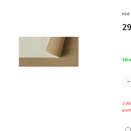
Kód:
29
Skl
Z dů
prod