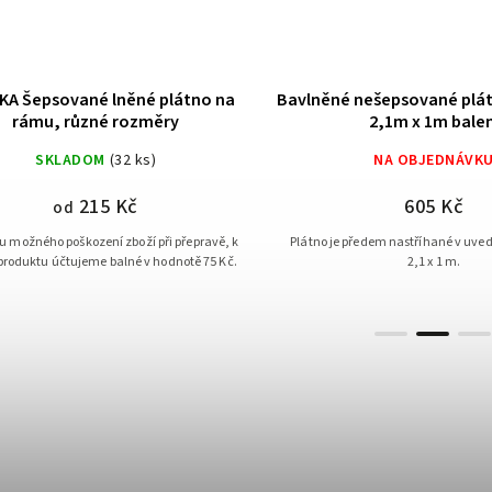
A Šepsované lněné plátno na
Bavlněné nešepsované plá
rámu, různé rozměry
2,1m x 1m balen
SKLADOM
(32 ks)
NA OBJEDNÁVK
215 Kč
605 Kč
od
u možného poškození zboží při přepravě, k
Plátno je předem nastříhané v uv
produktu účtujeme balné v hodnotě 75 Kč.
2,1 x 1 m.