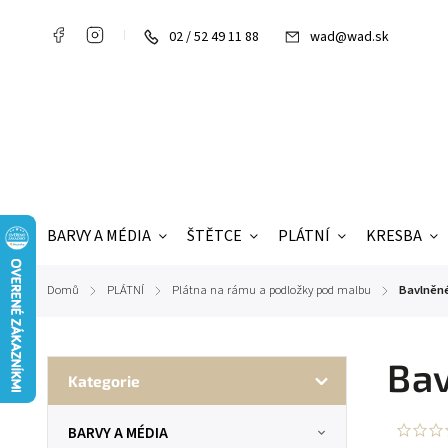
02 / 52 49 11 88
wad@wad.sk
BARVY A MÉDIA
ŠTĚTCE
PLÁTNÍ
KRESBA
Domů
PLÁTNÍ
Plátna na rámu a podložky pod malbu
Bavlněné
/
/
/
Bav
Kategorie
BARVY A MÉDIA