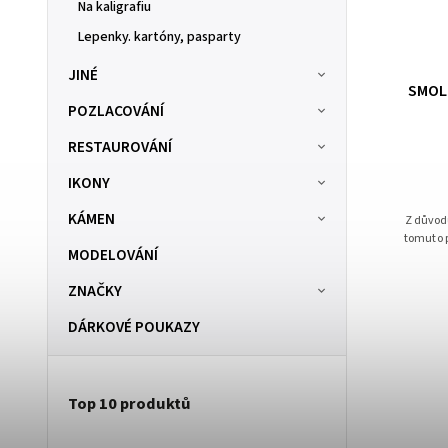
Na kaligrafiu
Lepenky. kartóny, pasparty
JINÉ
Bavlněné nešepsované plátno 350g/m2;
SMOLK
on, různé
POZLACOVÁNÍ
2,1x2m balení
RESTAUROVÁNÍ
NA OBJEDNÁVKU
IKONY
1 109 Kč
KÁMEN
Plátno je předem nastříhané v uvedeném rozměru
Z důvod
2,1 x 2 m.
tomuto 
MODELOVÁNÍ
ZNAČKY
DÁRKOVÉ POUKAZY
Top 10 produktů