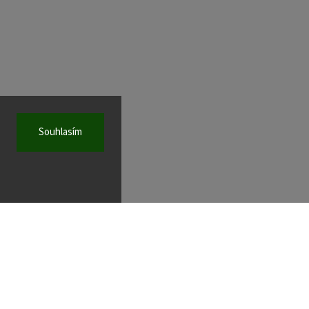
Souhlasím
KONTAKT
wad
@
wad.sk
02 / 52 49 11 88