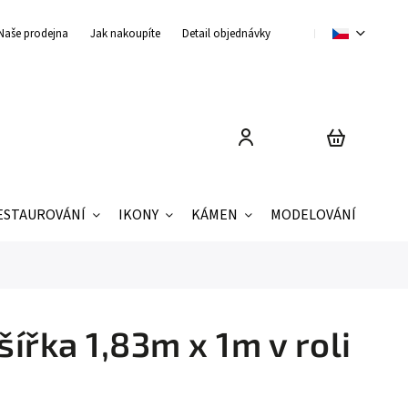
Naše prodejna
Jak nakoupíte
Detail objednávky
Obchodní podmínky
ESTAUROVÁNÍ
IKONY
KÁMEN
MODELOVÁNÍ
ZNAČ
ířka 1,83m x 1m v roli