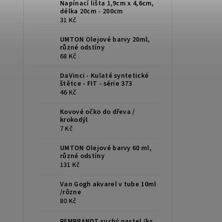
Napínací lišta 1,9cm x 4,6cm,
délka 20cm - 200cm
31 Kč
UMTON Olejové barvy 20ml,
různé odstíny
68 Kč
DaVinci - Kulaté syntetické
štětce - FIT - série 373
46 Kč
Kovové očko do dřeva /
krokodýl
7 Kč
UMTON Olejové barvy 60 ml,
různé odstíny
131 Kč
Van Gogh akvarel v tube 10ml
/rôzne
80 Kč
REMBRANDT suchý pastel /ks