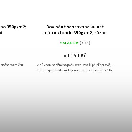
tno 350g/m2;
Bavlněné šepsované kulaté
í
plátno/tondo 350g/m2, různé
U
SKLADOM
(5 ks)
150 Kč
od
edeném rozměru
Z důvodu možného poškození zboží při přepravě, k
tomuto produktu účtujeme balné v hodnotě 75 Kč