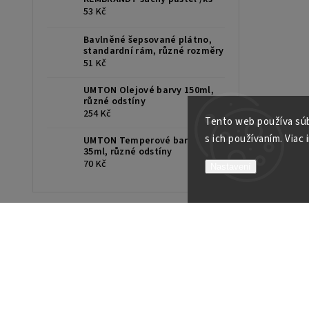
53 Kč
Bavlněné šepsované plátno,
standardní rám, různé rozměry
51 Kč
UMTON Olejové barvy 150ml,
různé odstíny
254 Kč
Tento web používa súb
s ich používaním. Viac 
UMTON Temperové barvy
35ml, různé odstíny
70 Kč
Nastavení
INFORMÁCIE PRE VÁS
O nás
Naše prodejna