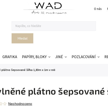
O nás
Hledat
GRAFIKA
PAPÍRY, BLOKY
JINÉ
POZLACOVÁNÍ
R
 plátno šepsované šířka 1,83m x 1m v roli
lněné plátno šepsované š
Neohodnoceno