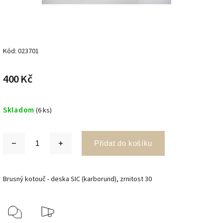
Kód:
023701
400 Kč
Skladom
(6 ks)
Přidat do košíku
Brusný kotouč - deska SIC (karborund), zrnitost 30