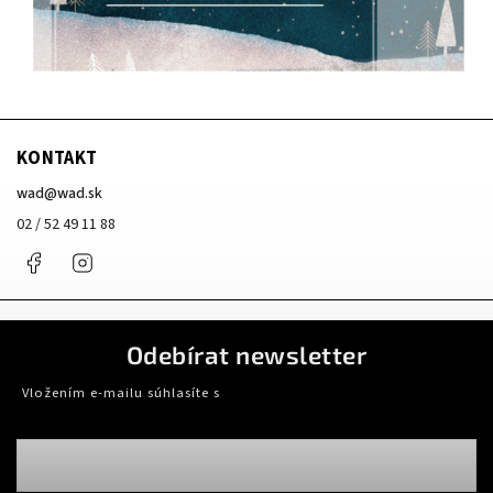
KONTAKT
wad
@
wad.sk
02 / 52 49 11 88
Facebook
Instagram
Odebírat newsletter
Vložením e-mailu súhlasíte s
podmienkami ochrany osobných údajov