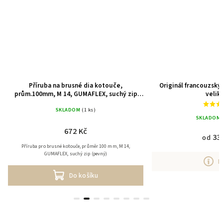
Příruba na brusné dia kotouče,
Originál francouzský 
prům.100mm, M 14, GUMAFLEX, suchý zip
velik
(pevná)
SKLADOM
(1 ks)
SKLADOM
672 Kč
33
od
Příruba pro brusné kotouče, průměr 100 mm, M 14,
GUMAFLEX, suchý zip (pevný)
D
Do košíku