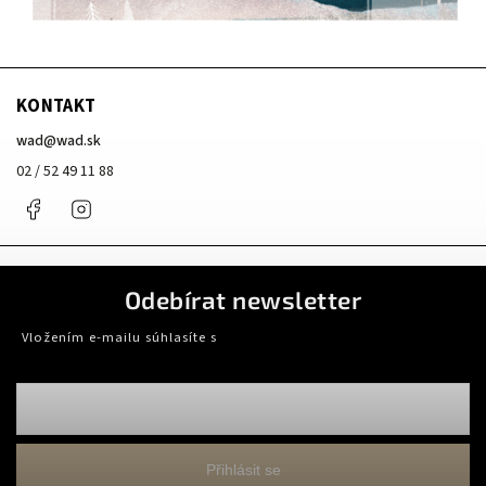
KONTAKT
wad
@
wad.sk
02 / 52 49 11 88
Facebook
Instagram
Odebírat newsletter
Vložením e-mailu súhlasíte s
podmienkami ochrany osobných údajov
Přihlásit se