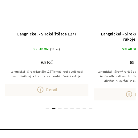
Langnickel - Široké štětce L277
Langnickel - Široké
rukojet
SKLADOM
(31 ks)
SKLADOM
65 Kč
65 
Langnickel - Široké kartáče L277 jemná kozí a velbloudí
Langnickel - Široký kartáč s dlou
srst hliníkový ochranný pás dlouhá dřevěná rukojeť
kozí a velbloudí srst hliníková ochranná lišta dlouhá
Detail
D