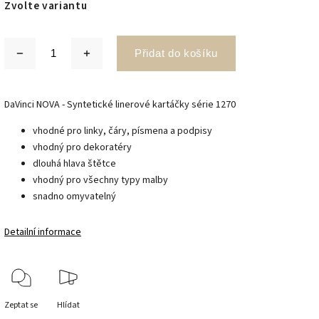
Zvolte variantu
Přidat do košíku
DaVinci NOVA - Syntetické linerové kartáčky série 1270
vhodné pro linky, čáry, písmena a podpisy
vhodný pro dekoratéry
dlouhá hlava štětce
vhodný pro všechny typy malby
snadno omyvatelný
Detailní informace
Zeptat se
Hlídat