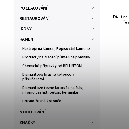
POZLACOVÁNÍ
ům.
Dia řezný kotouč na žulu,prům. 300mm,
Dia řezný k
RESTAUROVÁNÍ
řezání za mokra /odhlučněný/
řezání
IKONY
SKLADOM
(2 ks)
KÁMEN
4 309 Kč
Nástroje na kámen, Popisování kamene
Produkty na zlacení písmen na pomníky
Chemické přípravky od BELLINZONI
Diamantové brusné kotouče a
příslušenství
Diamantové řezné kotouče na žulu,
mramor, asfalt, beton, keramiku
Brusno-řezné kotouče
MODELOVÁNÍ
ZNAČKY