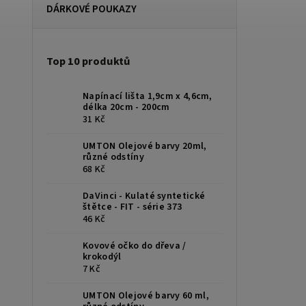
DÁRKOVÉ POUKAZY
Top 10 produktů
Napínací lišta 1,9cm x 4,6cm,
délka 20cm - 200cm
31 Kč
UMTON Olejové barvy 20ml,
různé odstíny
68 Kč
DaVinci - Kulaté syntetické
štětce - FIT - série 373
46 Kč
Kovové očko do dřeva /
krokodýl
7 Kč
UMTON Olejové barvy 60 ml,