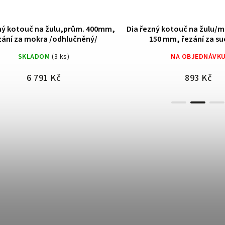
otouč na žulu,prům. 400mm,
Dia řezný kotouč na žulu/mram
 za mokra /odhlučněný/
150 mm, řezání za sucha/
mokra,LASER s "nosem
SKLADOM
(3 ks)
NA OBJEDNÁVKU
6 791 Kč
893 Kč