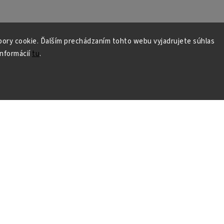
ory cookie. Ďalším prechádzaním tohto webu vyjadrujete súhlas
informácií
tu
.