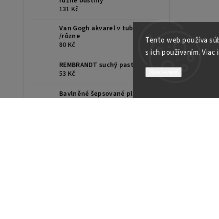
různé odstíny
131 Kč
Van Gogh akvarel v tube 10ml
/rôzne
Tento web používa súb
80 Kč
s ich používaním. Viac 
REMBRANDT suchý pastel /ks
Nastavení
53 Kč
Bavlněné šepsované plátno,
standardní rám, různé rozměry
51 Kč
UMTON Olejové barvy 150ml,
různé odstíny
254 Kč
UMTON Temperové barvy
35ml, různé odstíny
70 Kč