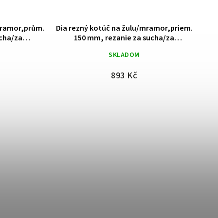
or,prům.
Dia rezný kotúč na žulu/mramor,priem.
Dia ře
za
150 mm, rezanie za sucha/za
mm, ře
"
mokra,TURBO s "nosom"
SKLADOM
893 Kč