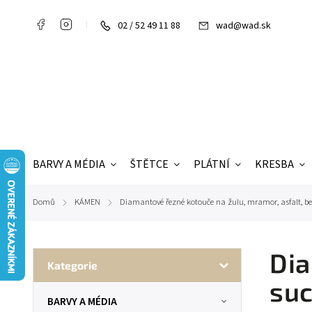
02 / 52 49 11 88
wad@wad.sk
BARVY A MÉDIA
ŠTĚTCE
PLÁTNÍ
KRESBA
Domů
KÁMEN
Diamantové řezné kotouče na žulu, mramor, asfalt, b
/
/
Dia
Kategorie
su
BARVY A MÉDIA