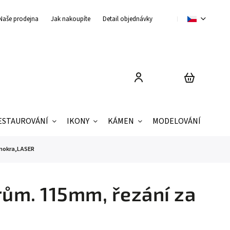
Naše prodejna
Jak nakoupíte
Detail objednávky
Obchodní podmínky
ESTAUROVÁNÍ
IKONY
KÁMEN
MODELOVÁNÍ
ZNAČ
 mokra,LASER
rům. 115mm, řezání za