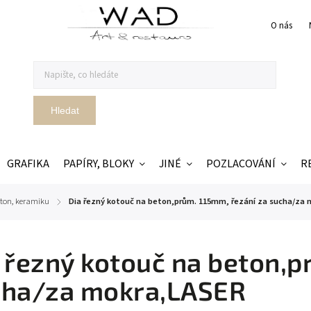
O nás
Hledat
GRAFIKA
PAPÍRY, BLOKY
JINÉ
POZLACOVÁNÍ
R
eton, keramiku
Dia řezný kotouč na beton,prům. 115mm, řezání za sucha/za
/
 řezný kotouč na beton,p
cha/za mokra,LASER