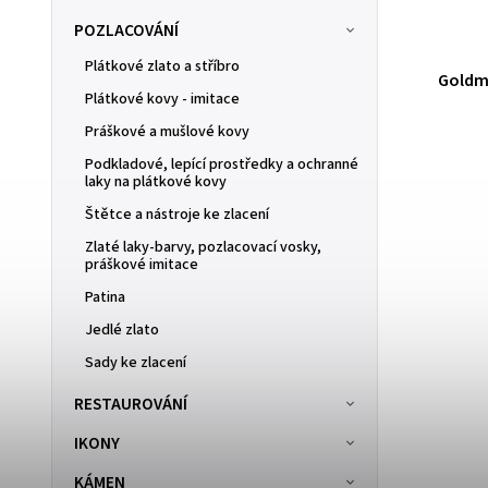
POZLACOVÁNÍ
Plátkové zlato a stříbro
plátků,
Goldma
GOLDPUDER, 23 karátů, 100 mg
Plátkové kovy - imitace
Práškové a mušlové kovy
NA OBJEDNÁVKU
Podkladové, lepící prostředky a ochranné
laky na plátkové kovy
918 Kč
Štětce a nástroje ke zlacení
GOLDPUDER, 23 karátů, 100 mg
Zlaté laky-barvy, pozlacovací vosky,
práškové imitace
Patina
Jedlé zlato
Sady ke zlacení
RESTAUROVÁNÍ
IKONY
KÁMEN