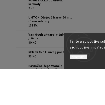
Kovové očko do dřeva /
krokodýl
7 Kč
UMTON Olejové barvy 60 ml,
různé odstíny
131 Kč
Van Gogh akvarel v tube 10ml
/rôzne
Tento web používa súb
80 Kč
s ich používaním. Viac 
REMBRANDT suchý pastel /ks
53 Kč
Nastavení
Bavlněné šepsované plátno,
standardní rám, různé rozměry
51 Kč
UMTON Olejové barvy 150ml,
různé odstíny
254 Kč
UMTON Temperové barvy
35ml, různé odstíny