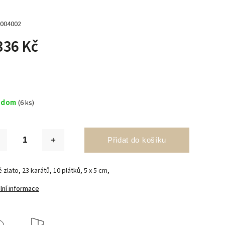
004002
336 Kč
adom
(6 ks)
Přidat do košíku
 zlato, 23 karátů, 10 plátků, 5 x 5 cm,
lní informace