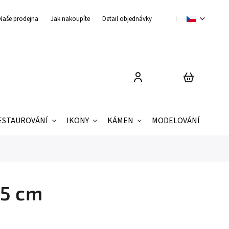
Naše prodejna
Jak nakoupíte
Detail objednávky
Obchodní podmínky
ESTAUROVÁNÍ
IKONY
KÁMEN
MODELOVÁNÍ
ZNAČ
x5 cm