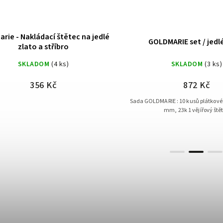
rie - Nakládací štětec na jedlé
GOLDMARIE set / jedl
zlato a stříbro
SKLADOM
(4 ks)
SKLADOM
(3 ks)
356 Kč
872 Kč
Sada GOLDMARIE : 10 kusů plátkového zlata - 50 x50
mm, 23k 1 vějířový št