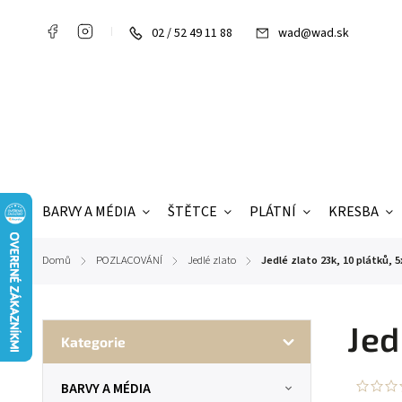
02 / 52 49 11 88
wad@wad.sk
BARVY A MÉDIA
ŠTĚTCE
PLÁTNÍ
KRESBA
Domů
POZLACOVÁNÍ
Jedlé zlato
Jedlé zlato 23k, 10 plátků, 
/
/
/
Jed
Kategorie
BARVY A MÉDIA