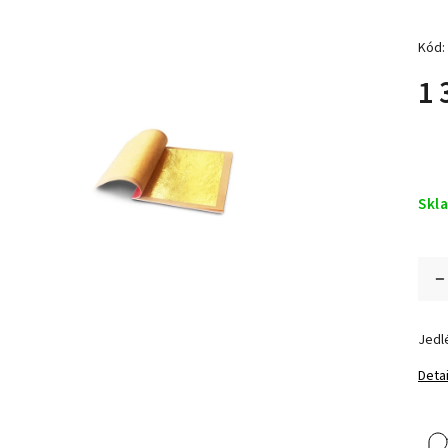
Kód:
1 
Skl
Jedlé
Detai