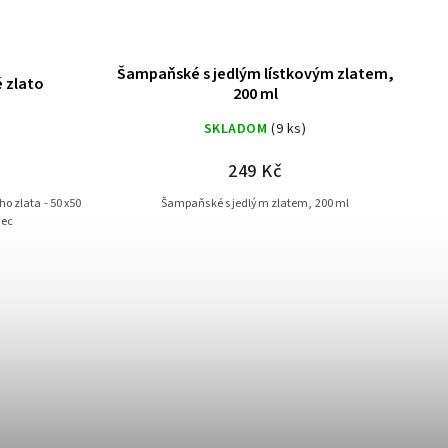
Šampaňské s jedlým lístkovým zlatem,
J
é zlato
200 ml
SKLADOM
(9 ks)
249 Kč
Šampaňské s jedlým zlatem, 200 ml
ětec