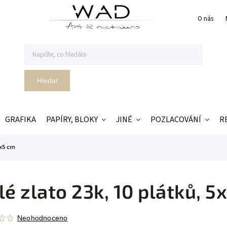
O nás
Hledat
GRAFIKA
PAPÍRY, BLOKY
JINÉ
POZLACOVÁNÍ
R
5x5 cm
lé zlato 23k, 10 plátků, 5
Neohodnoceno