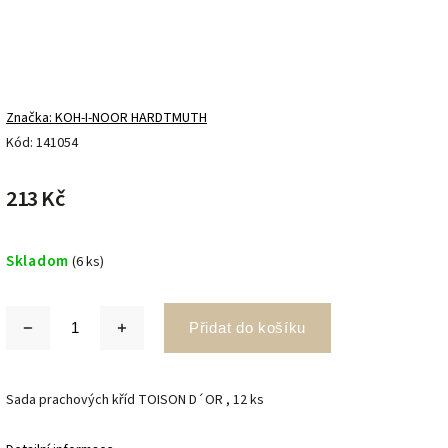
Značka:
KOH-I-NOOR HARDTMUTH
Kód:
141054
213 Kč
Skladom
(6 ks)
Přidat do košíku
Sada prachových kříd TOISON D´OR , 12 ks