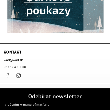
KONTAKT
wad
@
wad.sk
02 / 52 49 11 88
Facebook
Instagram
Odebírat newsletter
Vložením e-mailu súhlasíte s
podmienkami ochrany osobných údajov