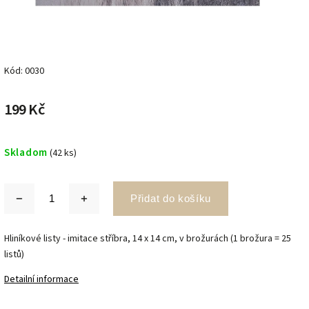
Kód:
0030
199 Kč
Skladom
(42 ks)
Přidat do košíku
Hliníkové listy - imitace stříbra, 14 x 14 cm, v brožurách (1 brožura = 25
listů)
Detailní informace