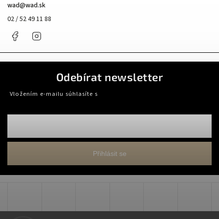
wad
@
wad.sk
02 / 52 49 11 88
Facebook
Instagram
Odebírat newsletter
Vložením e-mailu súhlasíte s
podmienkami ochrany osobných údajov
Přihlásit se