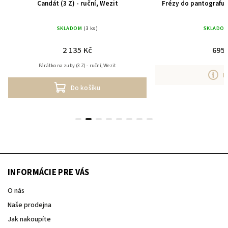
Candát (3 Z) - ruční, Wezit
Frézy do pantografu 
SKLADOM
(3 ks)
SKLADO
2 135 Kč
695 
Párátko na zuby (3 Z) - ruční, Wezit
D
Do košíku
INFORMÁCIE PRE VÁS
O nás
Naše prodejna
Jak nakoupíte