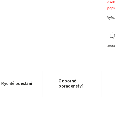
osob
popl
Výře
Zepta
Odborné
Rychlé odeslání
poradenství