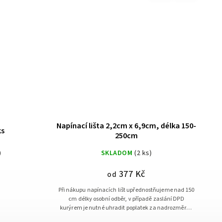
Napínací lišta 2,2cm x 6,9cm, délka 150-
ks
250cm
)
SKLADOM
(2 ks)
377 Kč
od
Při nákupu napínacích lišt upřednostňujeme nad 150
cm délky osobní odběr, v případě zaslání DPD
kurýrem je nutné uhradit poplatek za nadrozměrné
zboží v hodnotě 75 Kč s DPH.