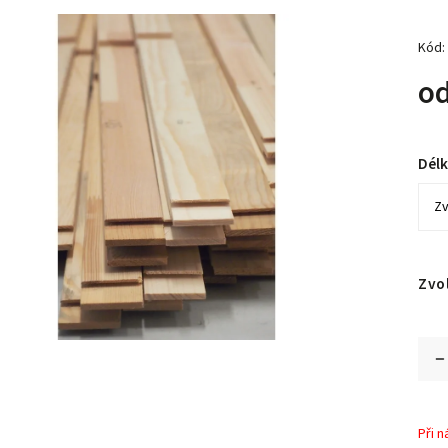
Kód:
o
Dél
Zvo
Při 