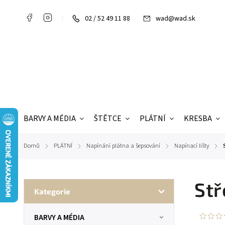
02 / 52 49 11 88
wad@wad.sk
BARVY A MÉDIA
ŠTĚTCE
PLÁTNÍ
KRESBA
Domů
PLÁTNÍ
Napínání plátna a šepsování
Napínací lišty
/
/
/
/
Stř
Kategorie
BARVY A MÉDIA