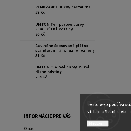
REMBRANDT suchý pastel /ks
53 Kč
UMTON Temperové barvy
35ml, různé odstíny
70 Kč
Bavlněné šepsované plátno,
standardní rám, různé rozměry
51 Kč
UMTON Olejové barvy 150ml,
různé odstíny
254 Kč
Tento web používa súb
s ich používaním. Viac 
INFORMÁCIE PRE VÁS
Nastavení
O nás