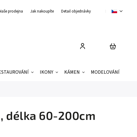
Naše prodejna
Jak nakoupíte
Detail objednávky
Obchodní podmínky
ESTAUROVÁNÍ
IKONY
KÁMEN
MODELOVÁNÍ
ZNAČ
m, délka 60-200cm