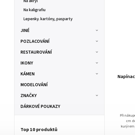
Na akryl
Na kaligrafiu
Lepenky. kartóny, pasparty
JINÉ
POZLACOVÁNÍ
RESTAUROVÁNÍ
IKONY
KÁMEN
Středová lišta 2,2cm x 6,9cm, délka 150-
Napínací
250cm
MODELOVÁNÍ
SKLADOM
(1 ks)
ZNAČKY
380 Kč
od
DÁRKOVÉ POUKAZY
Při nákupu napínacích lišt upřednostňujeme nad 150
Při nákup
cm délky osobní odběr, v případě zaslání DPD
cm dé
kurýrem je nutné uhradit poplatek za nadrozměrné
kurýrem 
Top 10 produktů
zboží v hodnotě 75 Kč s DPH.