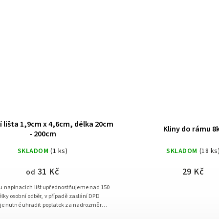
 lišta 1,9cm x 4,6cm, délka 20cm
Kliny do rámu 8
- 200cm
SKLADOM
(1 ks)
SKLADOM
(18 ks
31 Kč
29 Kč
od
u napínacích lišt upřednostňujeme nad 150
lky osobní odběr, v případě zaslání DPD
je nutné uhradit poplatek za nadrozměrné
zboží v hodnotě 75 Kč s DPH.