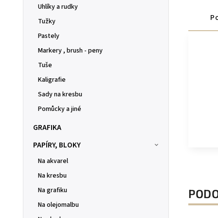
Uhlíky a rudky
Po
Tužky
Pastely
Markery , brush - peny
Tuše
Kaligrafie
Sady na kresbu
Pomůcky a jiné
GRAFIKA
PAPÍRY, BLOKY
Na akvarel
Na kresbu
Na grafiku
PODO
Na olejomalbu