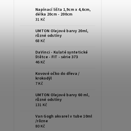
Napínací lišta 1,9cm x 4,6cm,
délka 20cm - 200cm
31 Kč
UMTON Olejové barvy 20ml,
různé odstíny
68 Kč
DaVinci - Kulaté syntetické
štětce - FIT - série 373
46 Kč
Kovové očko do dřeva /
krokodýl
7 Kč
UMTON Olejové barvy 60 ml,
různé odstíny
131 Kč
Van Gogh akvarel v tube 10ml
/rôzne
80 Kč