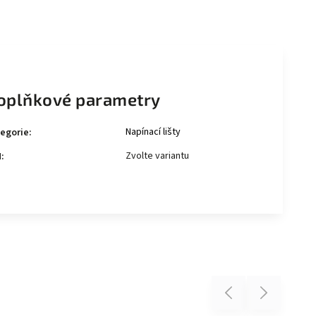
oplňkové parametry
Napínací lišty
egorie
:
Zvolte variantu
N
:
Previous
Next