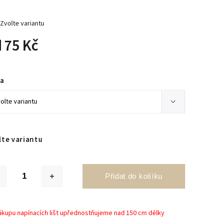
Zvolte variantu
d
75 Kč
ka
lte variantu
Přidat do košíku
nákupu napínacích lišt upřednostňujeme nad 150 cm délky