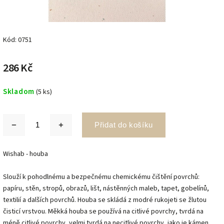
Kód:
0751
286 Kč
Skladom
(5 ks)
Přidat do košíku
Wishab - houba
Slouží k pohodlnému a bezpečnému chemickému čištění povrchů:
papíru, stěn, stropů, obrazů, lišt, nástěnných maleb, tapet, gobelínů,
textilií a dalších povrchů. Houba se skládá z modré rukojeti se žlutou
čisticí vrstvou. Měkká houba se používá na citlivé povrchy, tvrdá na
méně citlivé povrchy, velmi tvrdá na necitlivé povrchy, jako je kámen.