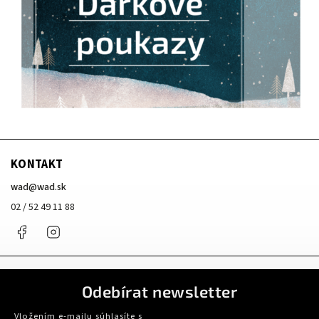
KONTAKT
wad
@
wad.sk
02 / 52 49 11 88
Facebook
Instagram
Odebírat newsletter
Vložením e-mailu súhlasíte s
podmienkami ochrany osobných údajov