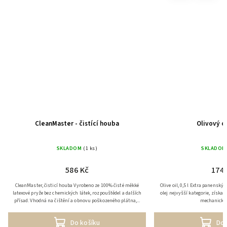
CleanMaster - čistící houba
Olivový ol
SKLADOM
(1 ks)
SKLADOM
586 Kč
174 
CleanMaster, čisticí houba Vyrobeno ze 100% čisté měkké
Olive oil, 0,5 l Extra panenský olivový olej. Složení: olivový
latexové pryže bez chemických látek, rozpouštědel a dalších
olej nejvyšší kategorie, získa
přísad. Vhodná na čištění a obnovu poškozeného plátna,...
mechanickou
Do košíku
Do 