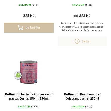
250ml/750ml
SKLADOM
(3 ks)
SKLADOM
(9 ks)
325 Kč
323 Kč
od
Bellinzoni - leštící a konzervační pasta,
transparentní, 1,3 kg Specifikace: vhodná k
Do košíku
leštění a konzervaci žuly, mramoru a
různých druhů konglomerátů. Použití:
mramor, žula,...
Detail
Bellinzoni leštící a konzervační
Bellinzoni Rust remover
pasta, černá, 350ml/750ml
Odstraňovač rzi 250ml
SKLADOM
(10 ks)
SKLADOM
(5 ks)