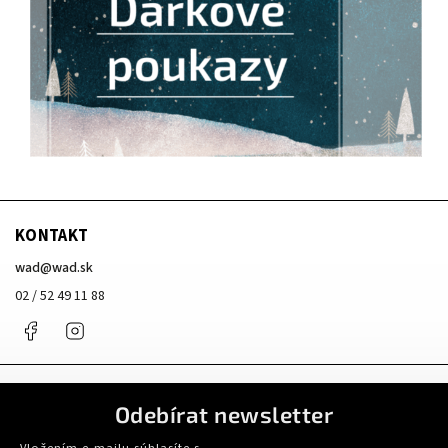
KONTAKT
wad
@
wad.sk
02 / 52 49 11 88
Facebook
Instagram
Odebírat newsletter