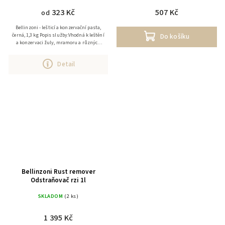
323 Kč
507 Kč
od
Bellinzoni - lešticí a konzervační pasta,
černá, 1,3 kg Popis služby:Vhodná k leštění
Do košíku
a konzervaci žuly, mramoru a různých
druhů konglomerátů. Použití: mramor,
žula,...
Detail
Bellinzoni Rust remover
Odstraňovač rzi 1l
SKLADOM
(2 ks)
1 395 Kč