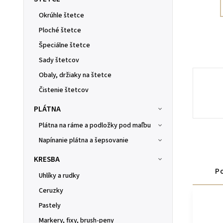
Okrúhle štetce
Ploché štetce
Špeciálne štetce
Sady štetcov
Obaly, držiaky na štetce
Čistenie štetcov
PLÁTNA
Plátna na ráme a podložky pod maľbu
Napínanie plátna a šepsovanie
KRESBA
Po
Uhlíky a rudky
Ceruzky
Pastely
Markery, fixy, brush-peny