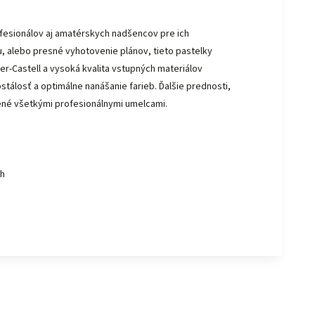
esionálov aj amatérskych nadšencov pre ich
bu, alebo presné vyhotovenie plánov, tieto pastelky
r-Castell a vysoká kvalita vstupných materiálov
tálosť a optimálne nanášanie farieb. Ďalšie prednosti,
enené všetkými profesionálnymi umelcami.
ch