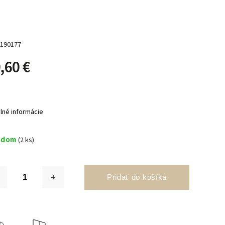
190177
,60 €
ilné informácie
adom
(2 ks)
Pridať do košíka