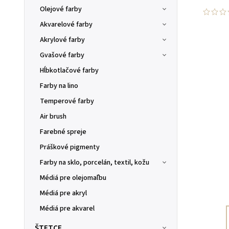
Olejové farby
Akvarelové farby
Akrylové farby
Gvašové farby
Hĺbkotlačové farby
Farby na lino
Temperové farby
Air brush
Farebné spreje
Práškové pigmenty
Farby na sklo, porcelán, textil, kožu
Médiá pre olejomaľbu
Médiá pre akryl
Médiá pre akvarel
ŠTETCE