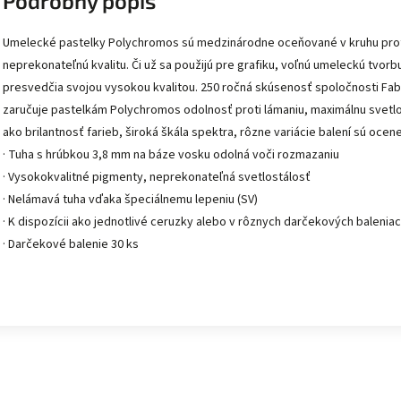
Podrobný popis
Umelecké pastelky Polychromos sú medzinárodne oceňované v kruhu prof
neprekonateľnú kvalitu. Či už sa použijú pre grafiku, voľnú umeleckú tvor
presvedčia svojou vysokou kvalitou. 250 ročná skúsenosť spoločnosti Fabe
zaručuje pastelkám Polychromos odolnosť proti lámaniu, maximálnu svetlos
ako brilantnosť farieb, široká škála spektra, rôzne variácie balení sú oc
· Tuha s hrúbkou 3,8 mm na báze vosku odolná voči rozmazaniu
· Vysokokvalitné pigmenty, neprekonateľná svetlostálosť
· Nelámavá tuha vďaka špeciálnemu lepeniu (SV)
· K dispozícii ako jednotlivé ceruzky alebo v rôznych darčekových balenia
· Darčekové balenie 30 ks