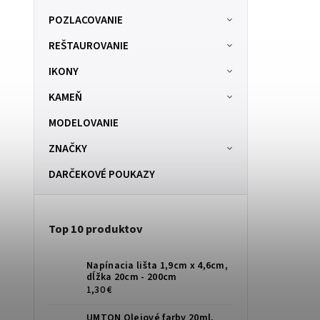
POZLACOVANIE
REŠTAUROVANIE
IKONY
KAMEŇ
MODELOVANIE
ZNAČKY
DARČEKOVÉ POUKAZY
Top 10 produktov
Napínacia lišta 1,9cm x 4,6cm,
dĺžka 20cm - 200cm
1,30 €
UMTON Olejové farby 20ml,