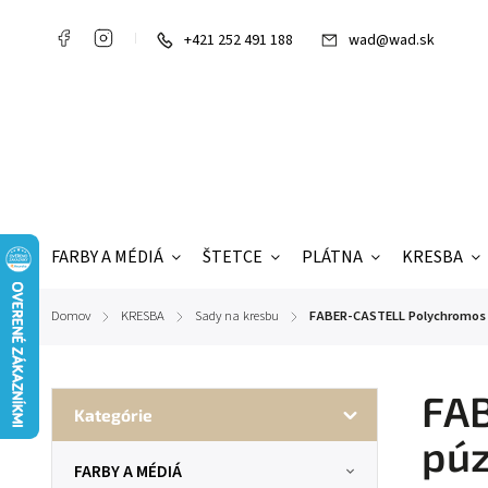
+421 252 491 188
wad@wad.sk
FARBY A MÉDIÁ
ŠTETCE
PLÁTNA
KRESBA
Domov
KRESBA
Sady na kresbu
FABER-CASTELL Polychromos 
/
/
/
FAB
Kategórie
pú
FARBY A MÉDIÁ