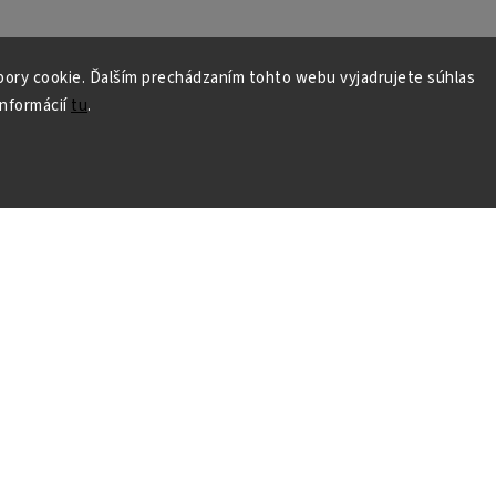
ory cookie. Ďalším prechádzaním tohto webu vyjadrujete súhlas
informácií
tu
.