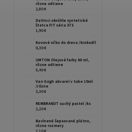
rôzne odtiene
2,80 €
DaVinci okrúhle syntetické
štetce FIT séria 373
1,90 €
Kovové očko do dreva /krokodíl
0,30 €
UMTON Olejové farby 60 ml,
rôzne odtiene
5,40 €
Van Gogh akvarel v tube 10ml
/rôzne
3,30 €
REMBRANDT suchý pastel /ks
2,20 €
Bavlnené šepsované plátno,
rôzne rozmery
2,10 €