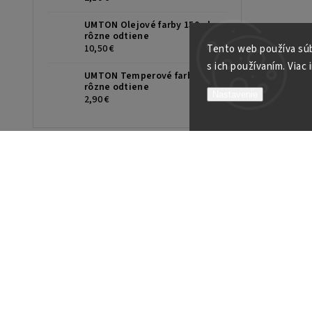
UMTON Olejové farby 150ml,
rôzne odtiene
Tento web používa súb
10,50 €
s ich používaním. Viac 
UMTON Temperové farby 35ml,
rôzne odtiene
Nastavenie
2,90 €
INFORMÁCIE PRE VÁS
O nás
Naša predajňa
Ako nakupovať
Detail objednávky
Obchodné podmienky