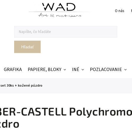
O nás
Hľadať
GRAFIKA
PAPIERE, BLOKY
INÉ
POZLACOVANIE
set 30ks + kožené púzdro
ER-CASTELL Polychromos
zdro