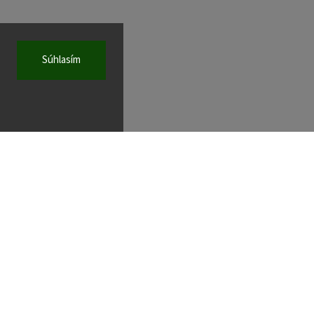
Súhlasím
KONTAKT
wad
@
wad.sk
+421 252 491 188
Facebook
Instagram