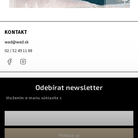
KONTAKT
wad
@
wad.sk
02 / 52 49 11 88
Facebook
Instagram
Odebírat newsletter
Vložením e-mailu súhlasíte s
podmienkami ochrany osobných údajov
Přihlásit se