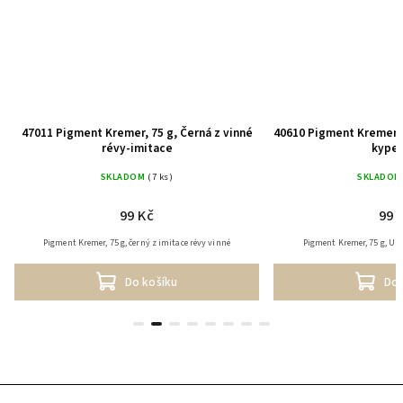
47011 Pigment Kremer, 75 g, Černá z vinné
40610 Pigment Kremer, 
révy-imitace
kyper
SKLADOM
(7 ks)
SKLADOM
99 Kč
99 
Pigment Kremer, 75 g, černý z imitace révy vinné
Pigment Kremer, 75 g, Um
Do košíku
Do 