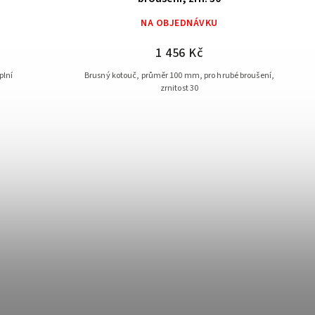
NA OBJEDNÁVKU
1 456 Kč
plní
Brusný kotouč, průměr 100 mm, pro hrubé broušení,
zrnitost 30