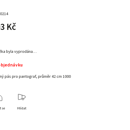
0214
3 Kč
žka byla vyprodána…
objednávku
ěný pás pro pantograf, průměr 42 cm 1000
t se
Hlídat