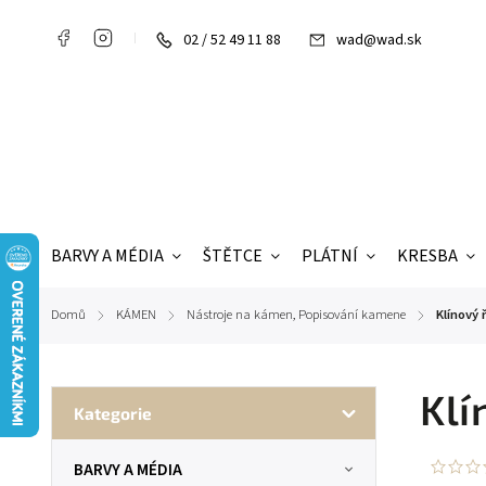
02 / 52 49 11 88
wad@wad.sk
BARVY A MÉDIA
ŠTĚTCE
PLÁTNÍ
KRESBA
Domů
KÁMEN
Nástroje na kámen, Popisování kamene
Klínový
/
/
/
Klí
Kategorie
BARVY A MÉDIA