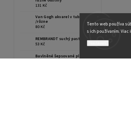
různé odstíny
131 Kč
Van Gogh akvarel v tube 10ml
/rôzne
Tento web používa súb
80 Kč
s ich používaním. Viac 
REMBRANDT suchý pastel /ks
Nastavení
53 Kč
Bavlněné šepsované plátno,
standardní rám, různé rozměry
51 Kč
UMTON Olejové barvy 150ml,
různé odstíny
255 Kč
UMTON Temperové barvy
35ml, různé odstíny
70 Kč