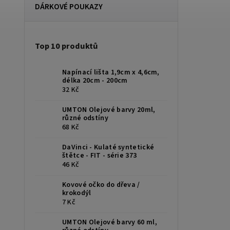
DÁRKOVÉ POUKAZY
Top 10 produktů
Napínací lišta 1,9cm x 4,6cm,
délka 20cm - 200cm
32 Kč
UMTON Olejové barvy 20ml,
různé odstíny
68 Kč
DaVinci - Kulaté syntetické
štětce - FIT - série 373
46 Kč
Kovové očko do dřeva /
krokodýl
7 Kč
UMTON Olejové barvy 60 ml,