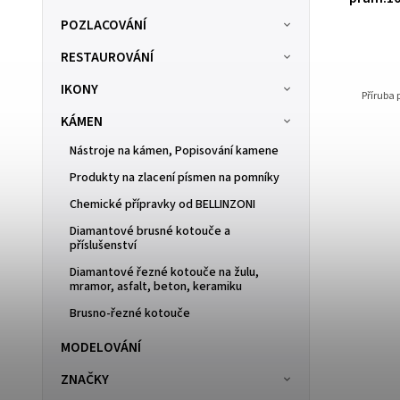
POZLACOVÁNÍ
SKLADOM
(26 ks)
RESTAUROVÁNÍ
73 Kč
IKONY
0 mm
Příruba
KÁMEN
Nástroje na kámen, Popisování kamene
Produkty na zlacení písmen na pomníky
Chemické přípravky od BELLINZONI
Diamantové brusné kotouče a
příslušenství
Diamantové řezné kotouče na žulu,
mramor, asfalt, beton, keramiku
Brusno-řezné kotouče
MODELOVÁNÍ
ZNAČKY