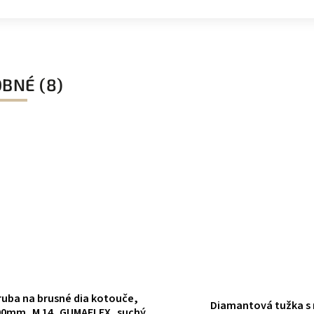
BNÉ (8)
ruba na brusné dia kotouče,
Diamantová tužka s 
0mm, M 14, GUMAFLEX, suchý zip