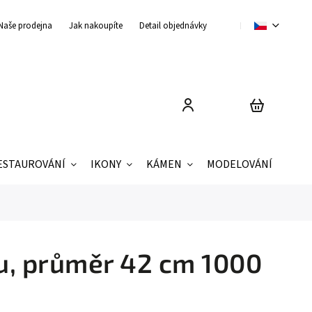
Naše prodejna
Jak nakoupíte
Detail objednávky
Obchodní podmínky
ESTAUROVÁNÍ
IKONY
KÁMEN
MODELOVÁNÍ
ZNAČ
u, průměr 42 cm 1000