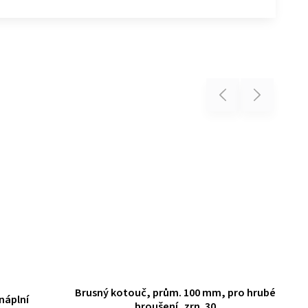
Previous
Next
Brusný kotouč, prům. 100 mm, pro hrubé
náplní
Di
broušení, zrn. 30