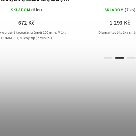
( pružná)
SKLADOM
(6 ks)
SKLADOM
(7 ks)
672 Kč
1 293 Kč
 pro brusné kotouče, průměr 100 mm, M 14,
Diamantová tužka s ná
GUMAFLEX, suchý zip ( flexibilní)