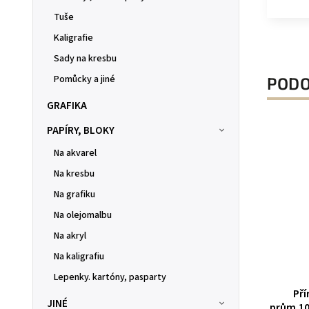
Tuše
Kaligrafie
Sady na kresbu
Pomůcky a jiné
PODO
GRAFIKA
PAPÍRY, BLOKY
Na akvarel
Na kresbu
Na grafiku
Na olejomalbu
Na akryl
Na kaligrafiu
Lepenky. kartóny, pasparty
Pří
 150 mm
Tužka na kámen, různé druhy
JINÉ
prům.10