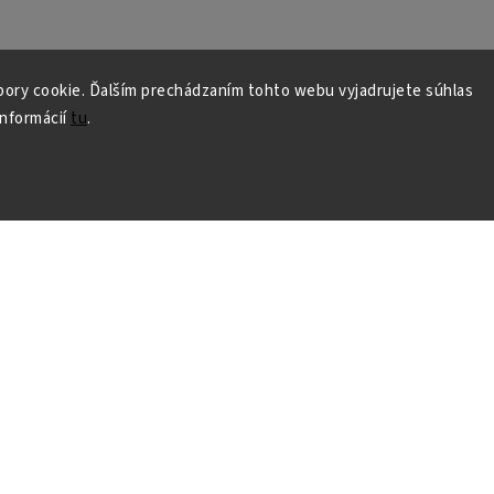
ory cookie. Ďalším prechádzaním tohto webu vyjadrujete súhlas
informácií
tu
.