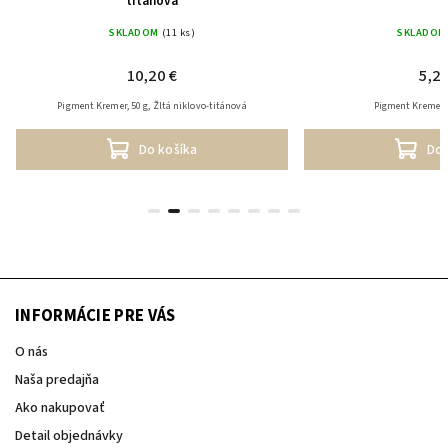
titánová
SKLADOM
(11 ks)
SKLADOM
10,20 €
5,20
Pigment Kremer, 50 g, Žltá niklovo-titánová
Pigment Kremer, 
Do košíka
Do 
INFORMÁCIE PRE VÁS
O nás
Naša predajňa
Ako nakupovať
Detail objednávky