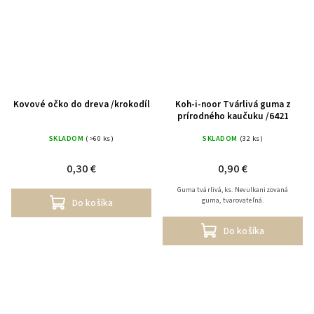
Kovové očko do dreva /krokodíl
Koh-i-noor Tvárlivá guma z
prírodného kaučuku /6421
SKLADOM
(>60 ks)
SKLADOM
(32 ks)
0,30 €
0,90 €
Guma tvárlivá, ks. Nevulkanizovaná
guma, tvarovateľná.
Do košíka
Do košíka