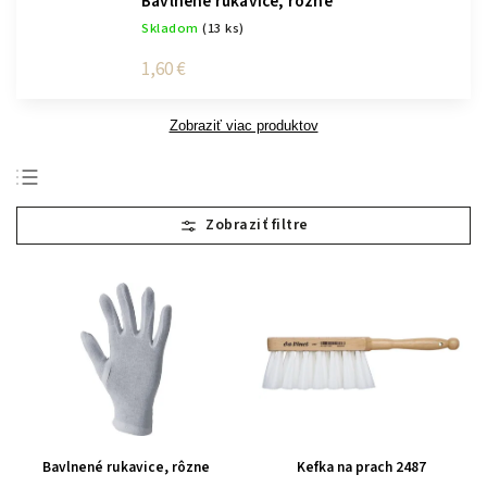
Bavlnené rukavice, rôzne
Skladom
(13 ks)
1,60 €
Zobraziť viac produktov
Najpredávanejšie
Najlacnejšie
Najdrahšie
Abecedne
Bavlnené rukavice, rôzne
Kefka na prach 2487