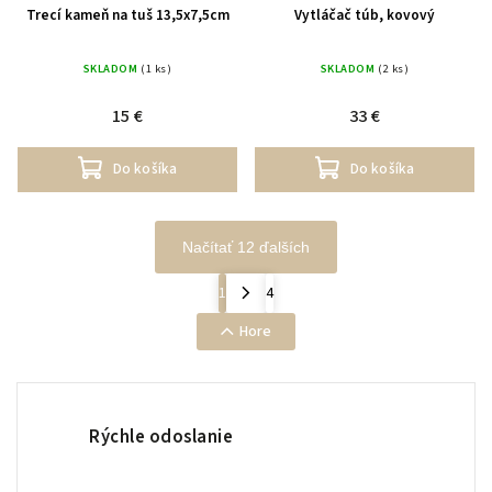
Trecí kameň na tuš 13,5x7,5cm
Vytláčač túb, kovový
SKLADOM
(1 ks)
SKLADOM
(2 ks)
15 €
33 €
Do košíka
Do košíka
Načítať 12 ďalších
1
4
Hore
Rýchle odoslanie