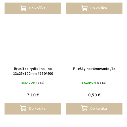
Do košíka
Do košíka
Brusítko rydiel na lino
Pliešky na rámovanie /ks
13x25x100mm #150/400
SKLADOM
(6 ks)
SKLADOM
(38 ks)
7,10 €
0,50 €
Do košíka
Do košíka