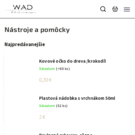
Nástroje a pomôcky
Najpredávanejšie
Kovové očko do dreva /krokodíl
Skladom
(>60 ks)
0,30 €
Plastová nádobka s vrchnákom 50ml
Skladom
(52 ks)
2 €