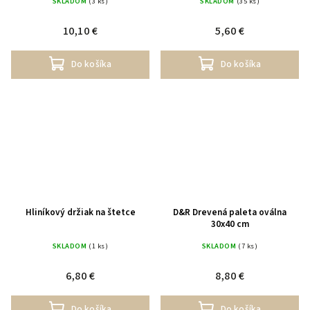
SKLADOM
(3 ks)
SKLADOM
(35 ks)
10,10 €
5,60 €
Do košíka
Do košíka
Hliníkový držiak na štetce
D&R Drevená paleta oválna
30x40 cm
SKLADOM
(1 ks)
SKLADOM
(7 ks)
6,80 €
8,80 €
Do košíka
Do košíka