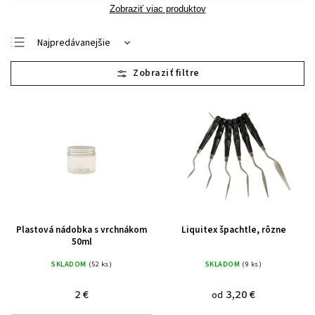
Zobraziť viac produktov
Najpredávanejšie
Najlacnejšie
Najdrahšie
Abecedne
Plastová nádobka s vrchnákom
Liquitex špachtle, rôzne
50ml
SKLADOM
(52 ks)
SKLADOM
(9 ks)
2 €
3,20 €
od