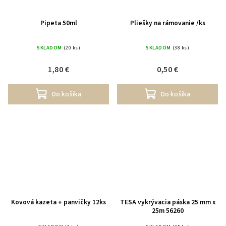
Pipeta 50ml
Pliešky na rámovanie /ks
SKLADOM
(20 ks)
SKLADOM
(38 ks)
1,80 €
0,50 €
Do košíka
Do košíka
Kovová kazeta + panvičky 12ks
TESA vykrývacia páska 25 mm x
25m 56260