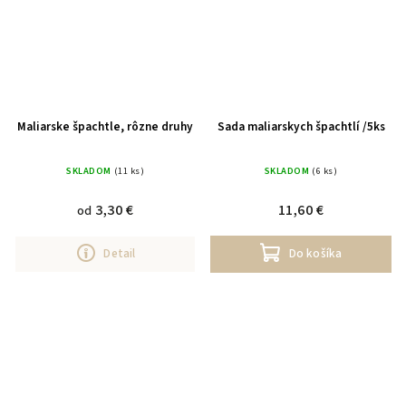
Maliarske špachtle, rôzne druhy
Sada maliarskych špachtlí /5ks
SKLADOM
(11 ks)
SKLADOM
(6 ks)
3,30 €
11,60 €
od
Detail
Do košíka