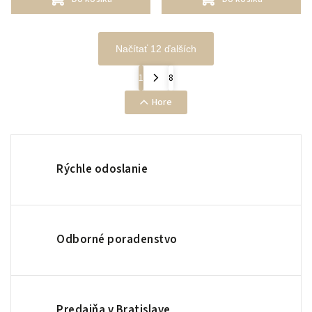
Načítať 12 ďalších
1
8
Hore
Rýchle odoslanie
Odborné poradenstvo
Predajňa v Bratislave