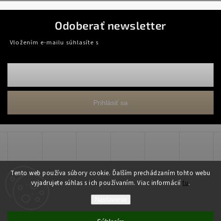
Odoberať newsletter
Vložením e-mailu súhlasíte s
podmienkami ochrany osobných údajov
Prihlásiť sa
Tento web používa súbory cookie. Ďalším prechádzaním tohto webu
vyjadrujete súhlas s ich používaním. Viac informácií
tu
.
Copyright 2026
WADART, s.r.o.
. Všetky práva vyhradené.
Nastavenie
Grafický návrh vytvořil a nakódoval
Shoptak.cz