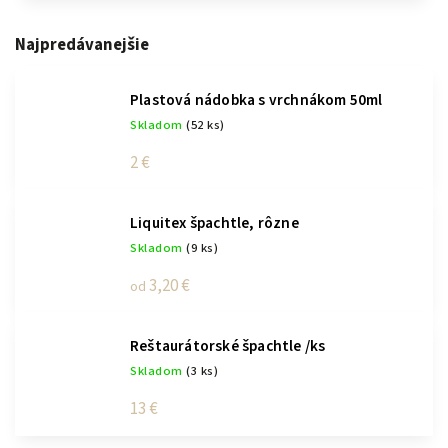
Najpredávanejšie
Plastová nádobka s vrchnákom 50ml
Skladom
(52 ks)
2 €
Liquitex špachtle, rôzne
Skladom
(9 ks)
3,20 €
od
Reštaurátorské špachtle /ks
Skladom
(3 ks)
13 €