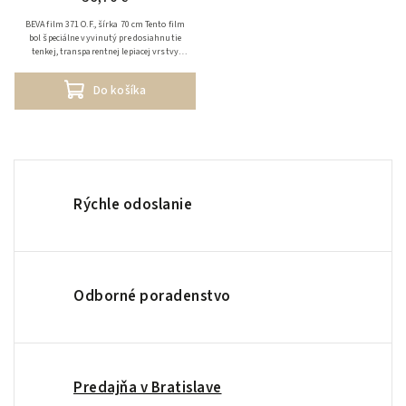
BEVA film 371 O.F., šírka 70 cm Tento film
bol špeciálne vyvinutý pre dosiahnutie
tenkej, transparentnej lepiacej vrstvy
(25resp.65my) potrebnej pri konzervácii
umeleckých...
Do košíka
Rýchle odoslanie
Odborné poradenstvo
Predajňa v Bratislave