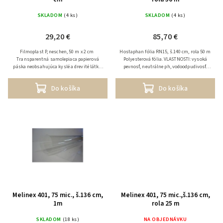
SKLADOM
(4 ks)
SKLADOM
(4 ks)
29,20 €
85,70 €
Filmoplast P, neschen, 50 m x 2 cm
Hostaphan fólia RN15, š.140 cm, rola 50 m
Transparentná samolepiaca papierová
Polyesterová fólia. VLASTNOSTI: vysoká
páska neobsahujúca kyslé a drevité látky,
pevnosť, neutrálne ph, vodoodpudivosť,
gramáž 20g/m2. Páska je odolná proti
odolnosť voči väčšine chemikálií.
starnutiu a...
Polyesterové fólie...
Do košíka
Do košíka
Melinex 401, 75 mic., š.136 cm,
Melinex 401, 75 mic.,š.136 cm,
1m
rola 25 m
SKLADOM
(18 ks)
NA OBJEDNÁVKU