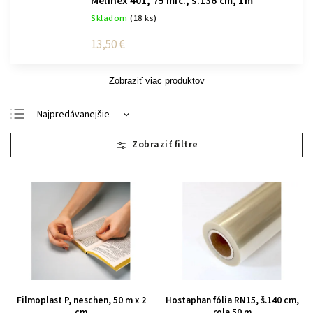
Melinex 401, 75 mic., š.136 cm, 1m
Skladom
(18 ks)
13,50 €
Zobraziť viac produktov
Najpredávanejšie
Najlacnejšie
Najdrahšie
Abecedne
Filmoplast P, neschen, 50 m x 2
Hostaphan fólia RN15, š.140 cm,
cm
rola 50 m