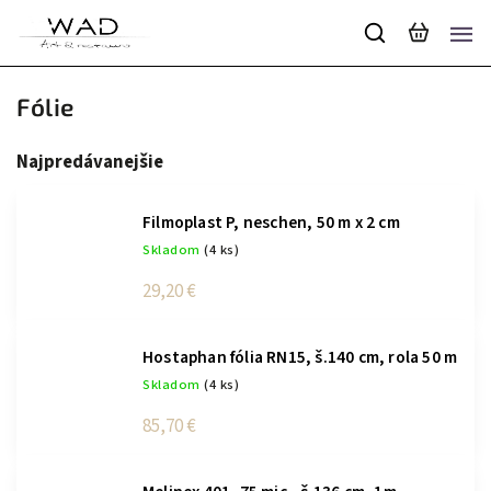
Fólie
Najpredávanejšie
Filmoplast P, neschen, 50 m x 2 cm
Skladom
(4 ks)
29,20 €
Hostaphan fólia RN15, š.140 cm, rola 50 m
Skladom
(4 ks)
85,70 €