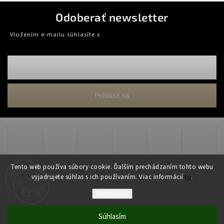
Odoberať newsletter
Vložením e-mailu súhlasíte s
podmienkami ochrany osobných údajov
Prihlásiť sa
Tento web používa súbory cookie. Ďalším prechádzaním tohto webu
vyjadrujete súhlas s ich používaním. Viac informácií
tu
.
Copyright 2026
WADART, s.r.o.
. Všetky práva vyhradené.
Nastavenie
Grafický návrh vytvořil a nakódoval
Shoptak.cz
Súhlasím
Vytvoril Shoptet