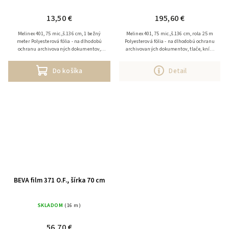
13,50 €
195,60 €
Melinex 401, 75 mic.,š.136 cm, 1 bežný
Melinex 401, 75 mic.,š.136 cm, rola 25 m
meter Polyesterová fólia - na dlhodobú
Polyesterová fólia - na dlhodobú ochranu
ochranu archivovaných dokumentov,
archivovaných dokumentov, tlače, kníh,
tlače, kníh, listín v depozitároch alebo pri
listín v depozitároch alebo pri
vystavovaní. Veľmi...
vystavovaní. Veľmi...
Do košíka
Detail
BEVA film 371 O.F., šírka 70 cm
SKLADOM
(16 m)
56,70 €