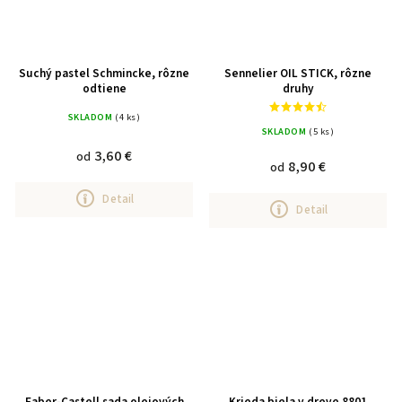
Suchý pastel Schmincke, rôzne
Sennelier OIL STICK, rôzne
odtiene
druhy
SKLADOM
(4 ks)
SKLADOM
(5 ks)
3,60 €
od
8,90 €
od
Detail
Detail
Faber-Castell sada olejových
Krieda biela v dreve 8801