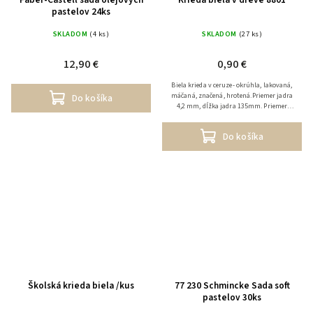
pastelov 24ks
SKLADOM
(4 ks)
SKLADOM
(27 ks)
12,90 €
0,90 €
Biela krieda v ceruze- okrúhla, lakovaná,
máčaná, značená, hrotená.Priemer jadra
Do košíka
4,2 mm, dĺžka jadra 135mm. Priemer
ceruzky 7,5 mm, dĺžka 175mm
Do košíka
Školská krieda biela /kus
77 230 Schmincke Sada soft
pastelov 30ks