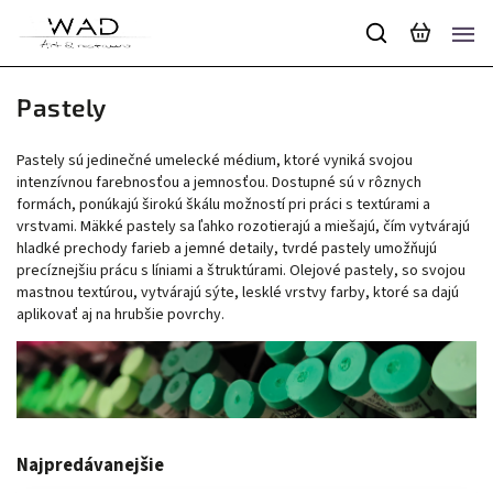
Pastely
Pastely sú jedinečné umelecké médium, ktoré vyniká svojou
intenzívnou farebnosťou a jemnosťou. Dostupné sú v rôznych
formách, ponúkajú širokú škálu možností pri práci s textúrami a
vrstvami. Mäkké pastely sa ľahko rozotierajú a miešajú, čím vytvárajú
hladké prechody farieb a jemné detaily, tvrdé pastely umožňujú
precíznejšiu prácu s líniami a štruktúrami. Olejové pastely, so svojou
mastnou textúrou, vytvárajú sýte, lesklé vrstvy farby, ktoré sa dajú
aplikovať aj na hrubšie povrchy.
Najpredávanejšie