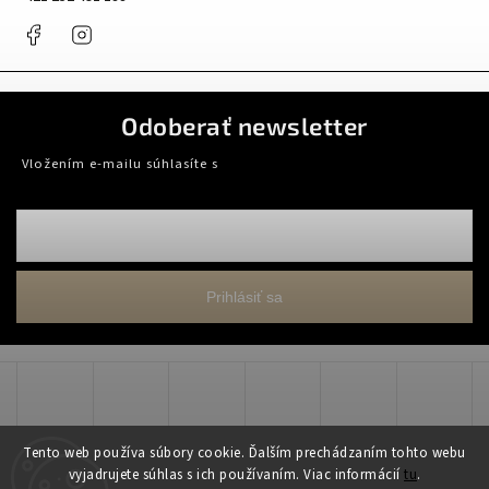
Facebook
Instagram
Odoberať newsletter
Vložením e-mailu súhlasíte s
podmienkami ochrany osobných údajov
Prihlásiť sa
Tento web používa súbory cookie. Ďalším prechádzaním tohto webu
vyjadrujete súhlas s ich používaním. Viac informácií
tu
.
Copyright 2026
WADART, s.r.o.
. Všetky práva vyhradené.