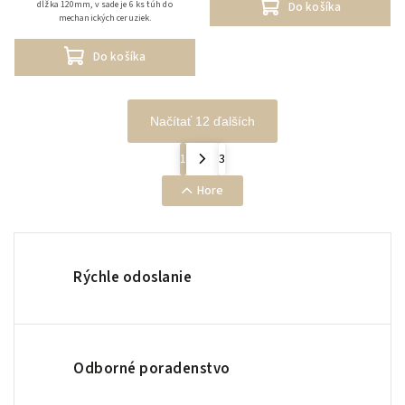
dĺžka 120mm, v sade je 6 ks túh do
Do košíka
mechanických ceruziek.
Do košíka
Načítať 12 ďalších
1
3
Hore
Rýchle odoslanie
Odborné poradenstvo