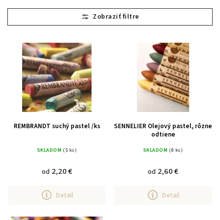
Najlacnejšie
Najdrahšie
Abecedne
REMBRANDT suchý pastel /ks
SENNELIER Olejový pastel, rôzne
odtiene
SKLADOM
(5 ks)
SKLADOM
(8 ks)
2,20 €
2,60 €
od
od
Detail
Detail