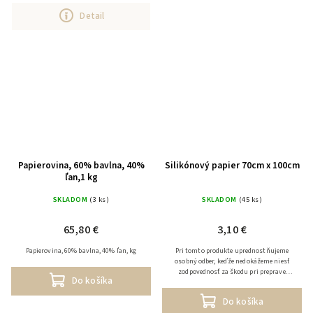
účtujeme k prepravným...
Detail
Papierovina, 60% bavlna, 40%
Silikónový papier 70cm x 100cm
ľan,1 kg
SKLADOM
(3 ks)
SKLADOM
(45 ks)
65,80 €
3,10 €
Papierovina, 60% bavlna, 40% ľan, kg
Pri tomto produkte uprednostňujeme
osobný odber, keďže nedokážeme niesť
zodpovednosť za škodu pri preprave
Do košíka
tovaru. V prípade zaslania tovaru
účtujeme k prepravným...
Do košíka