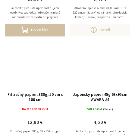
Pri tomto produkte uprednostňujeme
Alkalická lepenka AlphaCell, 0,5mm, 81 x
osobný odber, keďže nedokážeme niesť
120 cm, Antique Vhodná na výrobu dosiek,
zodpovednosť za škodu pri preprave
krabíc, tubusov, paspartov... Pri tomto
tovaru. V prípade zaslania tovaru
produkte uprednostňujeme osobný odber,
účtujeme k prepravným...
v prípade...
Do košíka
Detail
Filtračný papier, 380g, 50 cm x
Japonský papier 45g 63x95cm
100 cm
AWARA J4
NA OBJEDNÁVKU
SKLADOM
(34 ks)
12,90 €
4,50 €
Filtračný papier, 380 g, 50 x 100 cm, pH
Pri tomto produkte uprednostňujeme