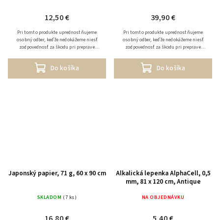
12,50 €
39,90 €
Pri tomto produkte uprednostňujeme
Pri tomto produkte uprednostňujeme
osobný odber, keďže nedokážeme niesť
osobný odber, keďže nedokážeme niesť
zodpovednosť za škodu pri preprave
zodpovednosť za škodu pri preprave
tovaru. V prípade zaslania tovaru
tovaru. V prípade zaslania tovaru
účtujeme k prepravným...
účtujeme k prepravným...
Do košíka
Do košíka
Japonský papier, 71 g, 60 x 90 cm
Alkalická lepenka AlphaCell, 0,5
mm, 81 x 120 cm, Antique
SKLADOM
(7 ks)
NA OBJEDNÁVKU
16,80 €
5,40 €