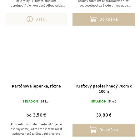
neutrálny Pri tomto produkte
osobný odber, keďže nedokážeme niesť
uprednostňujeme osobný odber, keďže
zodpovednosť za škodu pri preprave
nedokážeme niesť zodpovednosť za škodu
tovaru. V prípade zaslania tovaru
pri preprave tovaru....
účtujeme k prepravným...
Detail
Do košíka
Kartónová lepenka, rôzne
Kraftový papier hnedý 70cm x
100m
SKLADOM
(24 ks)
SKLADOM
(5 ks)
3,50 €
39,80 €
od
Pri tomto produkte uprednostňujeme
osobný odber, keďže nedokážeme niesť
Do košíka
zodpovednosť za škodu pri preprave
tovaru. V prípade zaslania tovaru