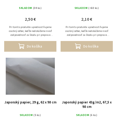
SKLADOM
(34 ks)
SKLADOM
(>60 ks)
2,50 €
2,10 €
Pri tomto produkte uprednostňujeme
Pri tomto produkte uprednostňujeme
osobný odber, keďže nedokážeme niesť
osobný odber, keďže nedokážeme niesť
zodpovednosť za škodu pri preprave
zodpovednosť za škodu pri preprave
tovaru. V prípade zaslania tovaru
tovaru. V prípade zaslania tovaru
účtujeme k prepravným...
účtujeme k prepravným...
Do košíka
Do košíka
Japonský papier, 29 g, 62 x 98 cm
Japonský papier 43g/m2, 67,5 x
98 cm
SKLADOM
(5 ks)
SKLADOM
(6 ks)