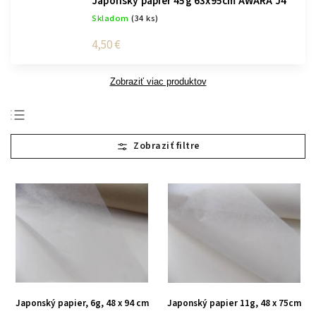
Japonský papier 45g 63x95cm AWARA J4
Skladom
(34 ks)
4,50 €
Zobraziť viac produktov
Najpredávanejšie
Najlacnejšie
Najdrahšie
Abecedne
Japonský papier, 6g, 48 x 94 cm
Japonský papier 11g, 48 x 75cm