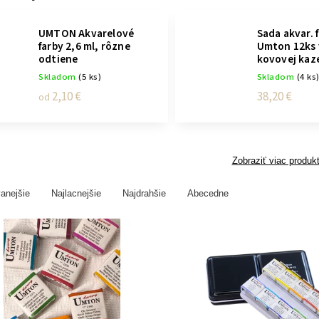
UMTON Akvarelové
Sada akvar. 
farby 2,6 ml, rôzne
Umton 12ks 
odtiene
kovovej kaz
Skladom
(5 ks)
Skladom
(4 ks
2,10 €
38,20 €
od
Zobraziť viac produk
anejšie
Najlacnejšie
Najdrahšie
Abecedne