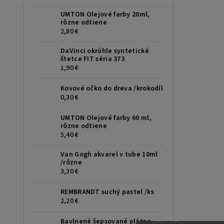
UMTON Olejové farby 20ml,
rôzne odtiene
2,80 €
DaVinci okrúhle syntetické
štetce FIT séria 373
1,90 €
Kovové očko do dreva /krokodíl
0,30 €
UMTON Olejové farby 60 ml,
rôzne odtiene
5,40 €
Van Gogh akvarel v tube 10ml
/rôzne
3,30 €
REMBRANDT suchý pastel /ks
2,20 €
Bavlnené šepsované plátno,