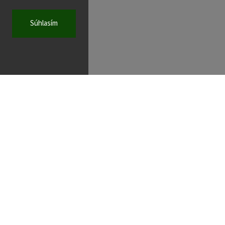
Súhlasím
e
Široký sortiment