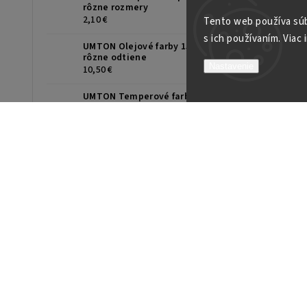
rôzne rozmery
2,10 €
Tento web používa súb
s ich používaním. Viac 
UMTON Olejové farby 150ml,
rôzne odtiene
Nastavenie
10,50 €
UMTON Temperové farby 35ml,
rôzne odtiene
2,90 €
Rýchle odoslanie
Od