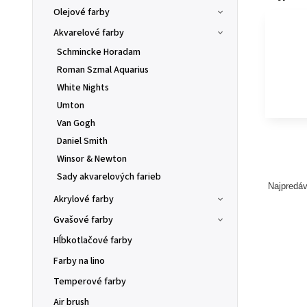
Olejové farby
Akvarelové farby
Schmincke Horadam
Roman Szmal Aquarius
White Nights
Umton
Van Gogh
Daniel Smith
Winsor & Newton
Sady akvarelových farieb
Najpredáv
Akrylové farby
Gvašové farby
Hĺbkotlačové farby
Farby na lino
Temperové farby
Air brush