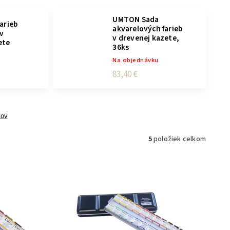
UMTON Sada
farieb
akvarelových farieb
v
v drevenej kazete,
ete
36ks
)
Na objednávku
83,40 €
tov
5
položiek celkom