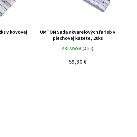
2ks v kovovej
UMTON Sada akvarelových farieb v
plechovej kazete, 20ks
SKLADOM
(4 ks)
59,30 €