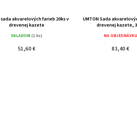
sada akvarelových farieb 20ks v
UMTON Sada akvarelovýc
drevenej kazete
drevenej kazete, 
SKLADOM
(1 ks)
NA OBJEDNÁVK
51,60 €
83,40 €