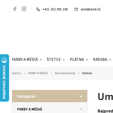
+421 252 491 188
wad@wad.sk
FARBY A MÉDIÁ
ŠTETCE
PLÁTNA
KRESBA
Domov
FARBY A MÉDIÁ
Akvarelové farby
Umton
/
/
/
Um
Kategórie
FARBY A MÉDIÁ
Najpred