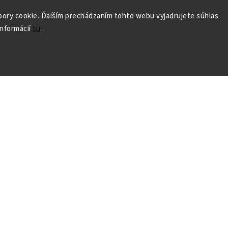
ory cookie. Ďalším prechádzaním tohto webu vyjadrujete súhlas
informácií
tu
.
borné poradenstvo
Predajňa v Bratislav