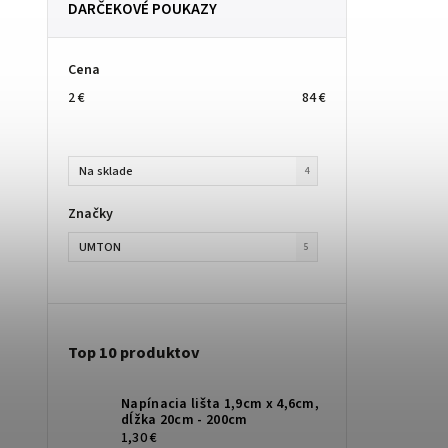
DARČEKOVÉ POUKAZY
Cena
2
€
84
€
Na sklade
4
Značky
UMTON
5
Top 10 produktov
Napínacia lišta 1,9cm x 4,6cm,
dĺžka 20cm - 200cm
1,30 €