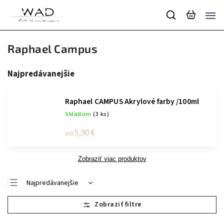
Raphael Campus
Najpredávanejšie
Raphael CAMPUS Akrylové farby /100ml
Skladom
(3 ks)
5,90 €
od
Zobraziť viac produktov
Najpredávanejšie
Najlacnejšie
Najdrahšie