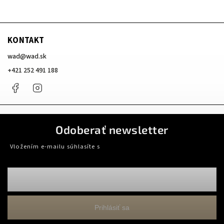
KONTAKT
wad
@
wad.sk
+421 252 491 188
Facebook
Instagram
Odoberať newsletter
Vložením e-mailu súhlasíte s
podmienkami ochrany osobných údajov
Prihlásiť sa