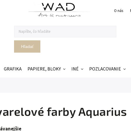
O nás
Hľadať
GRAFIKA
PAPIERE, BLOKY
INÉ
POZLACOVANIE
arelové farby Aquarius
ávanejšie