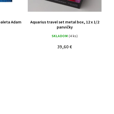
 paleta Adam
Aquarius travel set metal box, 12 x 1/2
panvičky
SKLADOM
(4 ks)
39,60 €