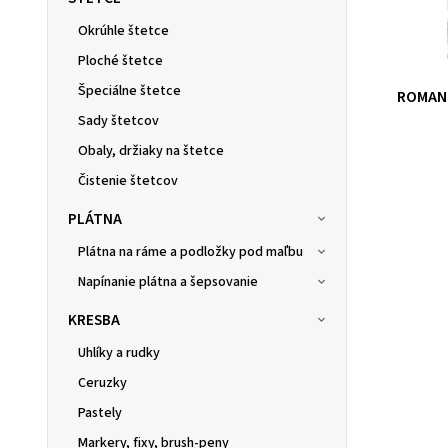
Okrúhle štetce
Ploché štetce
Špeciálne štetce
ROMAN 
Sady štetcov
Obaly, držiaky na štetce
Čistenie štetcov
PLÁTNA
Plátna na ráme a podložky pod maľbu
Napínanie plátna a šepsovanie
KRESBA
Uhlíky a rudky
Ceruzky
Pastely
Markery, fixy, brush-peny