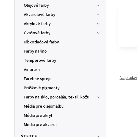
Olejové farby
Akvarelové farby
Akrylové farby
Gvašové farby
Hĺbkotlačové farby
Farby na lino
Temperové farby
Air brush
Najpredáv
Farebné spreje
Práškové pigmenty
Farby na sklo, porcelán, textil, kožu
Médiá pre olejomaľbu
Médiá pre akryl
Médiá pre akvarel
ŠTETCE