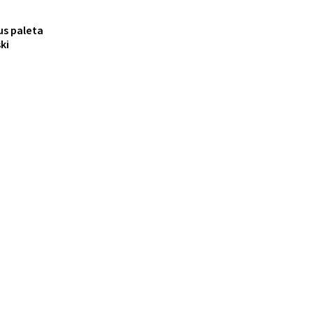
us paleta
ki