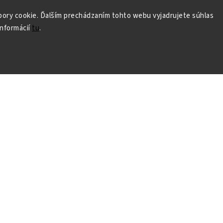
ory cookie. Ďalším prechádzaním tohto webu vyjadrujete súhlas
informácií
tu
.