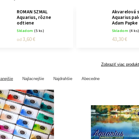
ROMAN SZMAL
Akvarelová 
Aquarius, rôzne
Aquarius pal
odtiene
Adam Papke
Skladom
(5 ks)
Skladom
(4 ks
3,60 €
43,30 €
od
Zobraziť viac produk
anejšie
Najlacnejšie
Najdrahšie
Abecedne