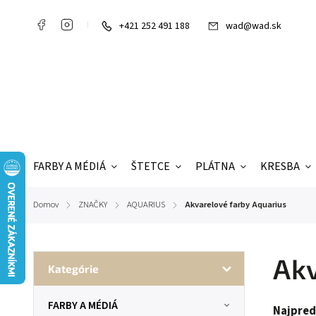
+421 252 491 188
wad@wad.sk
FARBY A MÉDIÁ
ŠTETCE
PLÁTNA
KRESBA
Domov
ZNAČKY
AQUARIUS
Akvarelové farby Aquarius
/
/
/
Akv
Kategórie
FARBY A MÉDIÁ
Najpred