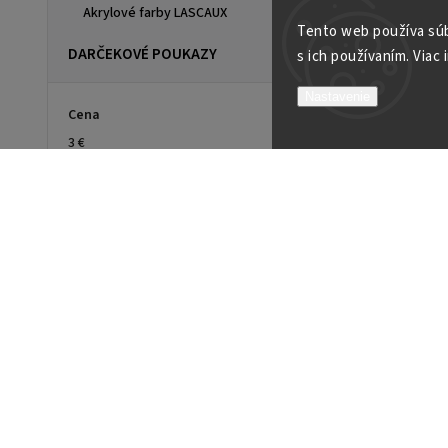
Akrylové farby LASCAUX
Tento web používa súb
DARČEKOVÉ POUKAZY
s ich používaním. Viac 
Nastavenie
Cena
3
€
47
€
Na sklade
5
Značky
Roman Szmal Art
1
Top 10 produktov