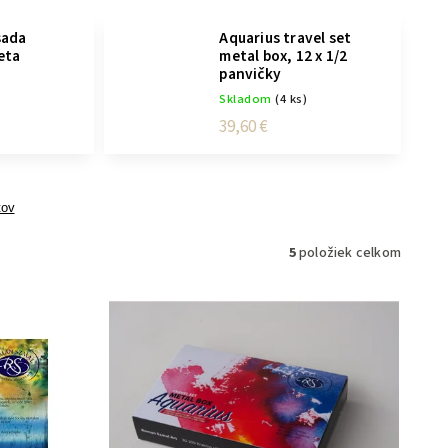
sada
Aquarius travel set
eta
metal box, 12 x 1/2
panvičky
)
Skladom
(4 ks)
39,60 €
tov
5
položiek celkom