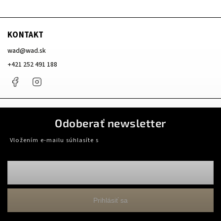
KONTAKT
wad
@
wad.sk
+421 252 491 188
Facebook
Instagram
Odoberať newsletter
Vložením e-mailu súhlasíte s
podmienkami ochrany osobných údajov
Prihlásiť sa