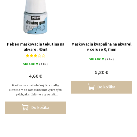
Pebeo maskovacia tekutina na
Maskovacia kvapalina na akvarel
akvarel 45ml
v ceruze 0,7mm
SKLADOM
(2 ks)
SKLADOM
(4 ks)
5,80 €
4,60 €
Používa sa v začiatočnej fáze maľby
Do košíka
akvarelom na zamaskovanie vybraných
plôch, ak si želáme, aby ostali
nezafarbené. Po dokončení a uschnutí
maľby odstrániť maximálne do 2 dní.
Do košíka