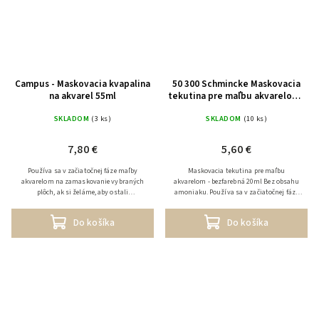
Campus - Maskovacia kvapalina
50 300 Schmincke Maskovacia
na akvarel 55ml
tekutina pre maľbu akvarelom -
bezfarebná 20ml
SKLADOM
(3 ks)
SKLADOM
(10 ks)
7,80 €
5,60 €
Používa sa v začiatočnej fáze maľby
Maskovacia tekutina pre maľbu
akvarelom na zamaskovanie vybraných
akvarelom - bezfarebná 20ml Bez obsahu
plôch, ak si želáme, aby ostali
amoniaku. Používa sa v začiatočnej fáze
nezafarbené. Po dokončení a uschnutí
maľby akvarelom na zamaskovanie
maľby odstrániť maximálne do 2 dní.
vybraných plôch, ak si želáme,...
Do košíka
Do košíka