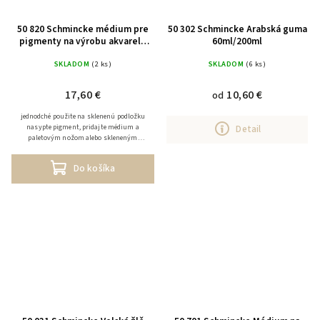
50 820 Schmincke médium pre
50 302 Schmincke Arabská guma
pigmenty na výrobu akvarelu
60ml/200ml
200ml
SKLADOM
(2 ks)
SKLADOM
(6 ks)
17,60 €
10,60 €
od
jednodché použite na sklenenú podložku
nasypte pigment, pridajte médium a
Detail
paletovým nožom alebo skleneným
bežcom spojte médium s pigmentom
Do košíka