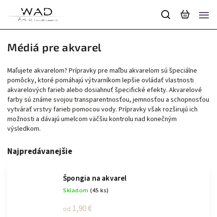
Médiá pre akvarel
Maľujete akvarelom? Prípravky pre maľbu akvarelom sú špeciálne
pomôcky, ktoré pomáhajú výtvarníkom lepšie ovládať vlastnosti
akvarelových farieb alebo dosiahnuť špecifické efekty. Akvarelové
farby sú známe svojou transparentnosťou, jemnosťou a schopnosťou
vytvárať vrstvy farieb pomocou vody. Prípravky však rozširujú ich
možnosti a dávajú umelcom väčšiu kontrolu nad konečným
výsledkom.
Najpredávanejšie
Špongia na akvarel
Skladom
(45 ks)
1,90 €
od