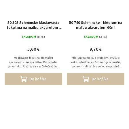
50 303 Schmincke Maskovacia
50 740 Schmincke - Médium na
tekutina na maľbu akvarelom -
maľbu akvarelom 60ml
farebná 20ml
SKLADOM
(8 ks)
SKLADOM
(3 ks)
5,60 €
9,70 €
Maskovacia tekutina pre maľbu
Médium na maľbu akvarelom. Zvyšuje
akvarelom - farebná 120ml Bez obsahu
lesk a sýtosť farieb. Spomaľuje schnutie,
amoniaku. Používa sa v začiatočnej fáze
po zaschnutí ostáva vodou rozpustné.
maľby akvarelom na zamaskovanie
Možnosť použitia priamo z fľaštičky
vybraných plôch, ak si želáme,...
namiesto vody, ale aj...
Do košíka
Do košíka