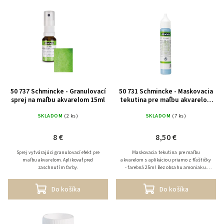
Najdrahšie
Abecedne
50 737 Schmincke - Granulovací
50 731 Schmincke - Maskovacia
sprej na maľbu akvarelom 15ml
tekutina pre maľbu akvarelom
25ml
SKLADOM
(2 ks)
SKLADOM
(7 ks)
8 €
8,50 €
Sprej vytvárajúci granulovací efekt pre
Maskovacia tekutina pre maľbu
maľbu akvarelom. Aplikovať pred
akvarelom s aplikáciou priamo z fľaštičky
zaschnutím farby.
- farebná 25ml Bez obsahu amoniaku.
Používa sa v začiatočnej fáze maľby
akvarelom na zamaskovanie...
Do košíka
Do košíka