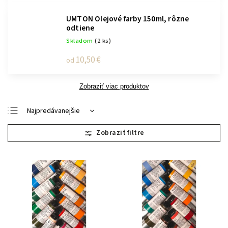
UMTON Olejové farby 150ml, rôzne
odtiene
Skladom
(2 ks)
10,50 €
od
Zobraziť viac produktov
Najpredávanejšie
Najlacnejšie
Najdrahšie
Abecedne