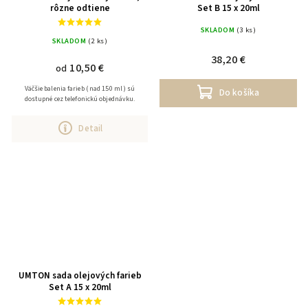
rôzne odtiene
Set B 15 x 20ml
SKLADOM
(3 ks)
SKLADOM
(2 ks)
38,20 €
10,50 €
od
Väčšie balenia farieb ( nad 150 ml ) sú
Do košíka
dostupné cez telefonickú objednávku.
Detail
UMTON sada olejových farieb
Set A 15 x 20ml