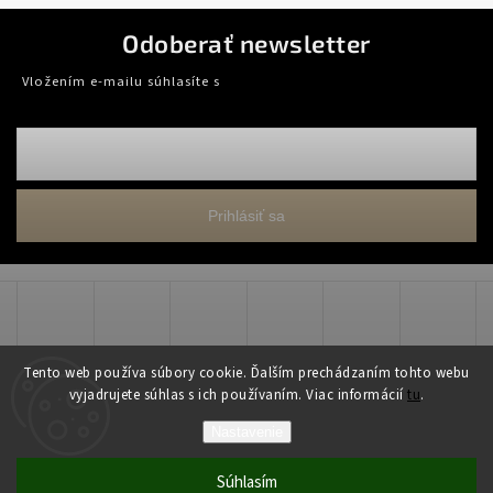
Odoberať newsletter
Vložením e-mailu súhlasíte s
podmienkami ochrany osobných údajov
Prihlásiť sa
Tento web používa súbory cookie. Ďalším prechádzaním tohto webu
vyjadrujete súhlas s ich používaním. Viac informácií
tu
.
Copyright 2026
WADART, s.r.o.
. Všetky práva vyhradené.
Nastavenie
Grafický návrh vytvořil a nakódoval
Shoptak.cz
Súhlasím
Vytvoril Shoptet