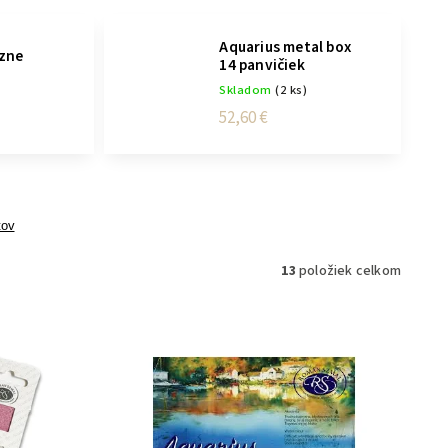
Aquarius metal box
ôzne
14 panvičiek
Skladom
(2 ks)
)
52,60 €
tov
13
položiek celkom