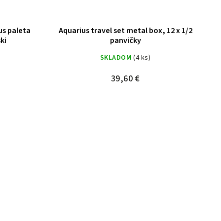
us paleta
Aquarius travel set metal box, 12 x 1/2
ki
panvičky
SKLADOM
(4 ks)
39,60 €