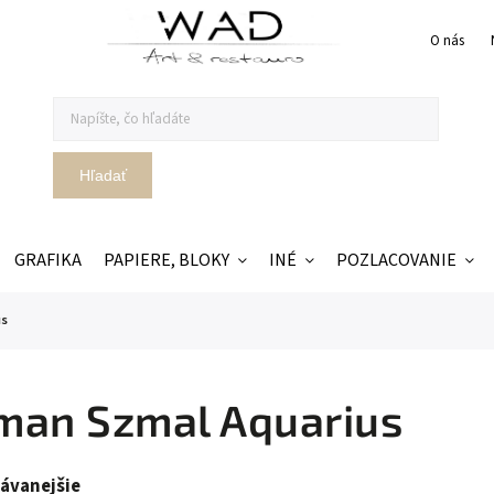
O nás
Hľadať
GRAFIKA
PAPIERE, BLOKY
INÉ
POZLACOVANIE
us
man Szmal Aquarius
ávanejšie