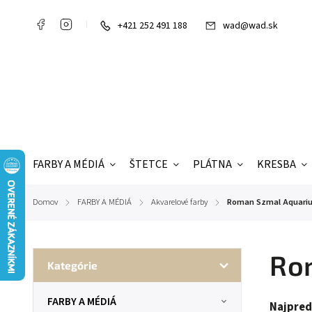
+421 252 491 188
wad@wad.sk
FARBY A MÉDIÁ
ŠTETCE
PLÁTNA
KRESBA
Domov
FARBY A MÉDIÁ
Akvarelové farby
Roman Szmal Aquari
/
/
/
Ro
Kategórie
FARBY A MÉDIÁ
Najpred