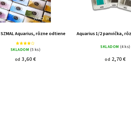
SZMAL Aquarius, rôzne odtiene
Aquarius 1/2 panvička, rô
SKLADOM
(4 ks)
SKLADOM
(5 ks)
3,60 €
2,70 €
od
od