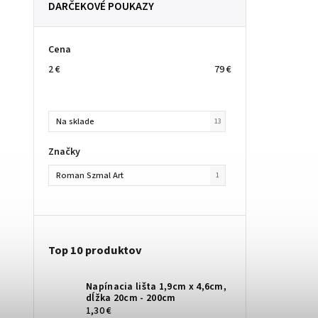
DARČEKOVÉ POUKAZY
Cena
2
€
79
€
Na sklade
13
Značky
Roman Szmal Art
1
Top 10 produktov
Napínacia lišta 1,9cm x 4,6cm,
dĺžka 20cm - 200cm
1,30 €