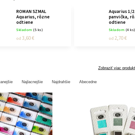
ROMAN SZMAL
Aquarius 1/2
Aquarius, rôzne
panvička, r
odtiene
odtiene
Skladom
(5 ks)
Skladom
(4 ks
3,60 €
2,70 €
od
od
Zobraziť viac produk
anejšie
Najlacnejšie
Najdrahšie
Abecedne