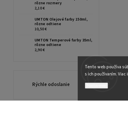
rôzne rozmery
2,10 €
UMTON Olejové farby 150ml,
rôzne odtiene
10,50 €
UMTON Temperové farby 35ml,
rôzne odtiene
2,90 €
Tento web používa súb
s ich používaním. Viac 
Rýchle odoslanie
Od
Nastavenie