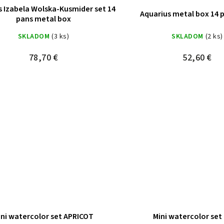
s Izabela Wolska-Kusmider set 14
Aquarius metal box 14 
pans metal box
SKLADOM
(3 ks)
SKLADOM
(2 ks)
78,70 €
52,60 €
ini watercolor set APRICOT
Mini watercolor set