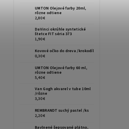
UMTON Olejové farby 20ml,
rôzne odtiene
2,80 €
DaVinci okrúhle syntetické
štetce FIT séria 373
1,90 €
Kovové očko do dreva /krokodíl
0,30 €
UMTON Olejové farby 60 ml,
rôzne odtiene
5,40 €
Van Gogh akvarel v tube 10ml
/rôzne
3,30 €
REMBRANDT suchý pastel /ks
2,20 €
Bavlnené šepsované plátno,