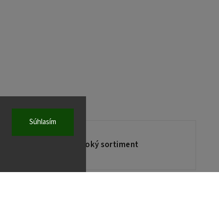
Súhlasím
e
Široký sortiment