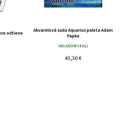
Akvarelová sada Aquarius paleta Adam
zne odtiene
Papke
SKLADOM
(4 ks)
43,30 €