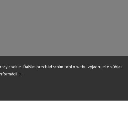
ory cookie. Ďalším prechádzaním tohto webu vyjadrujete súhlas
informácií
tu
.
borné poradenstvo
Predajňa v Bratislav