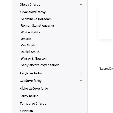
Olejové farby
Akvarelové farby
Schmincke Horadam
Roman Szmal Aquarius
White Nights
Umton
Van Gogh
Daniel Smith
Winsor & Newton
Sady akvarelových farieb
Najpredáv
Akrylové farby
Gvašové farby
Hĺbkotlačové farby
Farby na lino
Temperové farby
Air brush