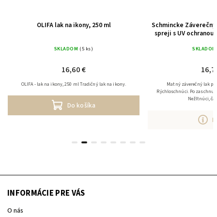
OLIFA lak na ikony, 250 ml
Schmincke Záverečný 
spreji s UV ochranou
SKLADOM
(5 ks)
SKLADOM
16,60 €
16,7
OLIFA - lak na ikony, 250 ml Tradičný lak na ikony.
Matný záverečný lak pre
Rýchloschnúci. Po zaschnutí
Nežltnúci, ča
Do košíka
D
INFORMÁCIE PRE VÁS
O nás