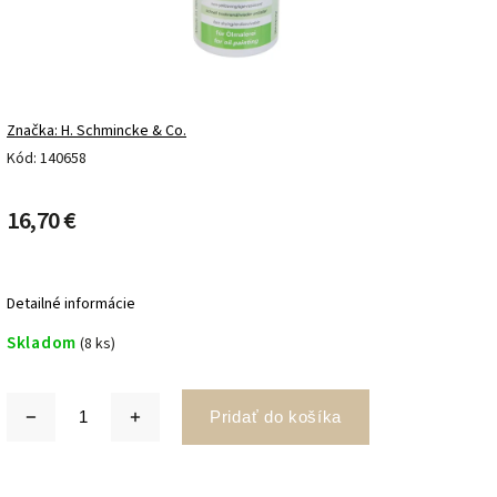
Značka:
H. Schmincke & Co.
Kód:
140658
16,70 €
Detailné informácie
Skladom
(8 ks)
Pridať do košíka