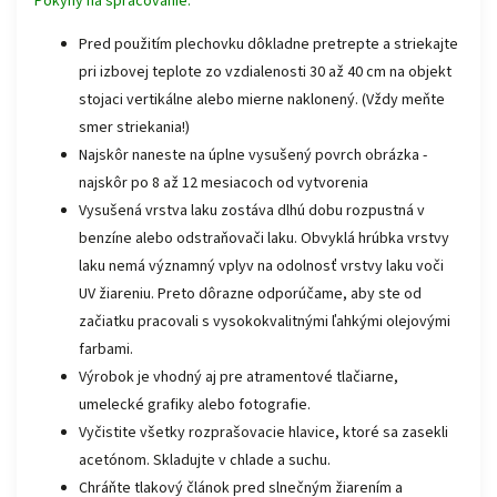
Pokyny na spracovanie:
Pred použitím plechovku dôkladne pretrepte a striekajte
pri izbovej teplote zo vzdialenosti 30 až 40 cm na objekt
stojaci vertikálne alebo mierne naklonený. (Vždy meňte
smer striekania!)
Najskôr naneste na úplne vysušený povrch obrázka -
najskôr po 8 až 12 mesiacoch od vytvorenia
Vysušená vrstva laku zostáva dlhú dobu rozpustná v
benzíne alebo odstraňovači laku. Obvyklá hrúbka vrstvy
laku nemá významný vplyv na odolnosť vrstvy laku voči
UV žiareniu. Preto dôrazne odporúčame, aby ste od
začiatku pracovali s vysokokvalitnými ľahkými olejovými
farbami.
Výrobok je vhodný aj pre atramentové tlačiarne,
umelecké grafiky alebo fotografie.
Vyčistite všetky rozprašovacie hlavice, ktoré sa zasekli
acetónom. Skladujte v chlade a suchu.
Chráňte tlakový článok pred slnečným žiarením a