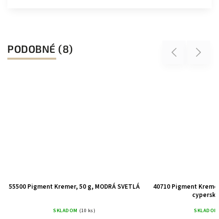
PODOBNÉ (8)
Previous
Next
55500 Pigment Kremer, 50 g, MODRÁ SVETLÁ
40710 Pigment Kremer
cyperská
SKLADOM
(10 ks)
SKLADOM