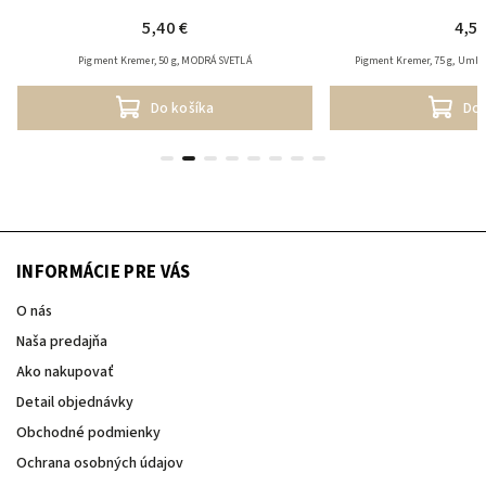
5,40 €
4,50
Pigment Kremer, 50 g, MODRÁ SVETLÁ
Pigment Kremer, 75 g, Umbr
Do košíka
Do 
INFORMÁCIE PRE VÁS
O nás
Naša predajňa
Ako nakupovať
Detail objednávky
Obchodné podmienky
Ochrana osobných údajov