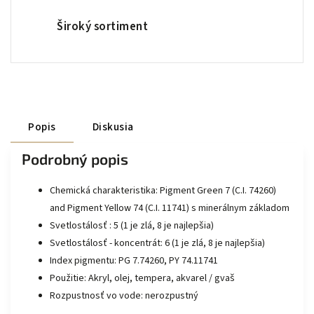
Široký sortiment
Popis
Diskusia
Podrobný popis
Chemická charakteristika:
Pigment Green 7 (C.I. 74260)
and Pigment Yellow 74 (C.I. 11741) s minerálnym základom
Svetlostálosť :
5 (1 je zlá, 8 je najlepšia)
Svetlostálosť - koncentrát:
6 (1 je zlá, 8 je najlepšia)
Index pigmentu:
PG 7.74260, PY 74.11741
Použitie:
Akryl, olej, tempera, akvarel / gvaš
Rozpustnosť vo vode: nerozpustný