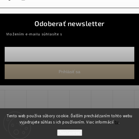
Odoberať newsletter
Vložením e-mailu súhlasíte s
podmienkami ochrany osobných údajov
Prihlásiť sa
Tento web používa súbory cookie. Ďalším prechádzaním tohto webu
vyjadrujete súhlas s ich používaním. Viac informácií
tu
.
Copyright 2026
WADART, s.r.o.
. Všetky práva vyhradené.
Nastavenie
Grafický návrh vytvořil a nakódoval
Shoptak.cz