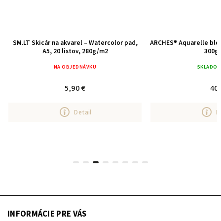
SM.LT Skicár na akvarel – Watercolor pad,
ARCHES® Aquarelle blok
A5, 20 listov, 280g/m2
300g
NA OBJEDNÁVKU
SKLADO
5,90 €
40 
Detail
D
INFORMÁCIE PRE VÁS