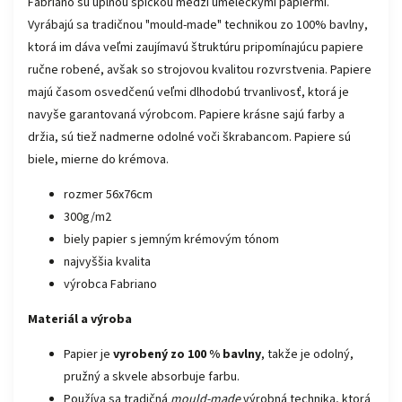
Fabriano sú úplnou špičkou medzi umeleckými papiermi.
Vyrábajú sa tradičnou "mould-made" technikou zo 100% bavlny,
ktorá im dáva veľmi zaujímavú štruktúru pripomínajúcu papiere
ručne robené, avšak so strojovou kvalitou rozvrstvenia. Papiere
majú časom osvedčenú veľmi dlhodobú trvanlivosť, ktorá je
navyše garantovaná výrobcom. Papiere krásne sajú farby a
držia, sú tiež nadmerne odolné voči škrabancom. Papiere sú
biele, mierne do krémova.
rozmer 56x76cm
300g/m2
biely papier s jemným krémovým tónom
najvyššia kvalita
výrobca Fabriano
Materiál a výroba
Papier je
vyrobený zo 100 % bavlny
, takže je odolný,
pružný a skvele absorbuje farbu.
Používa sa tradičná
mould-made
výrobná technika, ktorá