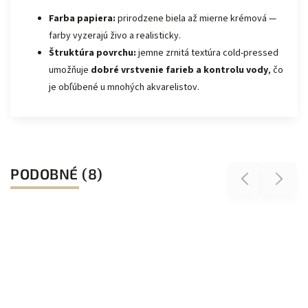
Farba papiera:
prirodzene biela až mierne krémová —
farby vyzerajú živo a realisticky.
Štruktúra povrchu:
jemne zrnitá textúra cold-pressed
umožňuje
dobré vrstvenie farieb a kontrolu vody
, čo
je obľúbené u mnohých akvarelistov.
PODOBNÉ (8)
Previous
Next