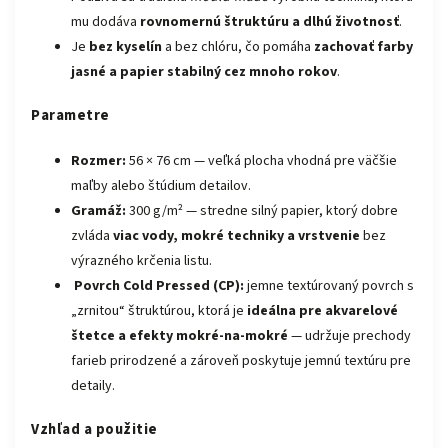
mu dodáva
rovnomernú štruktúru a dlhú životnosť
.
Je
bez kyselín
a bez chlóru, čo pomáha
zachovať farby
jasné a papier stabilný cez mnoho rokov
.
Parametre
Rozmer:
56 × 76 cm — veľká plocha vhodná pre väčšie
maľby alebo štúdium detailov.
Gramáž:
300 g/m² — stredne silný papier, ktorý dobre
zvláda
viac vody, mokré techniky a vrstvenie
bez
výrazného krčenia listu.
Povrch Cold Pressed (CP):
jemne textúrovaný povrch s
„zrnitou“ štruktúrou, ktorá je
ideálna pre akvarelové
štetce a efekty mokré-na-mokré
— udržuje prechody
farieb prirodzené a zároveň poskytuje jemnú textúru pre
detaily.
Vzhľad a použitie