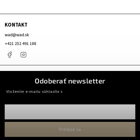
KONTAKT
wad
@
wad.sk
+421 252 491 188
Facebook
Instagram
Odoberať newsletter
Vložením e-mailu súhlasíte s
podmienkami ochrany osobných údajov
Prihlásiť sa