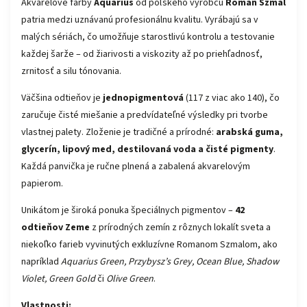
Akvarelové farby
Aquarius
od poľského výrobcu
Roman Szmal
patria medzi uznávanú profesionálnu kvalitu. Vyrábajú sa v
malých sériách, čo umožňuje starostlivú kontrolu a testovanie
každej šarže – od žiarivosti a viskozity až po priehľadnosť,
zrnitosť a silu tónovania.
Väčšina odtieňov je
jednopigmentová
(117 z viac ako 140), čo
zaručuje čisté miešanie a predvídateľné výsledky pri tvorbe
vlastnej palety. Zloženie je tradičné a prírodné:
arabská guma,
glycerín, lipový med, destilovaná voda a čisté pigmenty
.
Každá panvička je ručne plnená a zabalená akvarelovým
papierom.
Unikátom je široká ponuka špeciálnych pigmentov –
42
odtieňov Zeme
z prírodných zemín z rôznych lokalít sveta a
niekoľko farieb vyvinutých exkluzívne Romanom Szmalom, ako
napríklad
Aquarius Green, Przybysz’s Grey, Ocean Blue, Shadow
Violet, Green Gold
či
Olive Green
.
Vlastnosti: