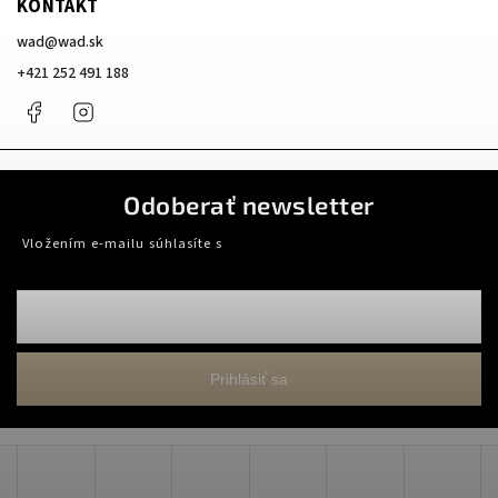
KONTAKT
wad
@
wad.sk
+421 252 491 188
Facebook
Instagram
Odoberať newsletter
Vložením e-mailu súhlasíte s
podmienkami ochrany osobných údajov
Prihlásiť sa