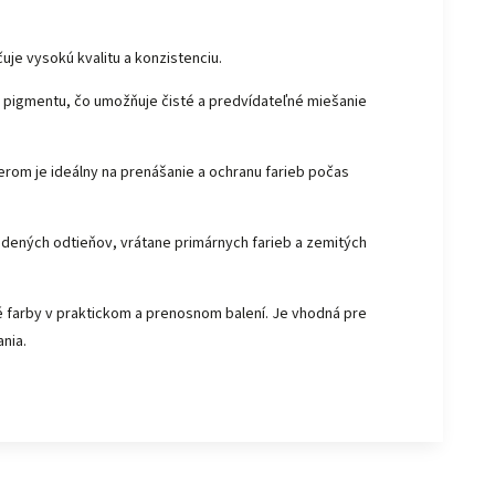
uje vysokú kvalitu a konzistenciu.
o pigmentu, čo umožňuje čisté a predvídateľné miešanie
om je ideálny na prenášanie a ochranu farieb počas
udených odtieňov, vrátane primárnych farieb a zemitých
é farby v praktickom a prenosnom balení.
Je vhodná pre
ania.