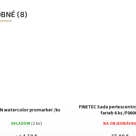
BNÉ (8)
N Sada akvarelových farieb v
Akvarelová sada Aquarius
plechovej kazete, 20ks
Papke
SKLADOM
(4 ks)
SKLADOM
(4 ks)