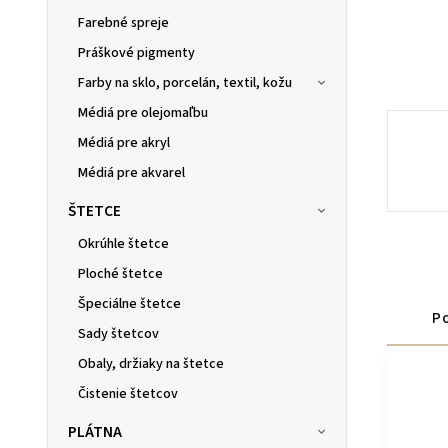
Farebné spreje
Práškové pigmenty
Farby na sklo, porcelán, textil, kožu
Médiá pre olejomaľbu
Médiá pre akryl
Médiá pre akvarel
ŠTETCE
Okrúhle štetce
Ploché štetce
Špeciálne štetce
Po
Sady štetcov
Obaly, držiaky na štetce
Čistenie štetcov
PLÁTNA