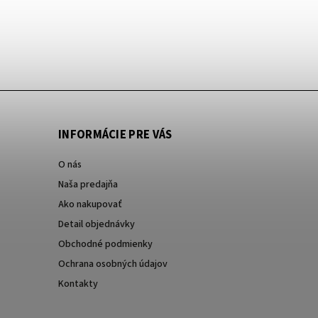
37,80 €
INFORMÁCIE PRE VÁS
O nás
Naša predajňa
Ako nakupovať
Detail objednávky
Obchodné podmienky
Ochrana osobných údajov
Kontakty