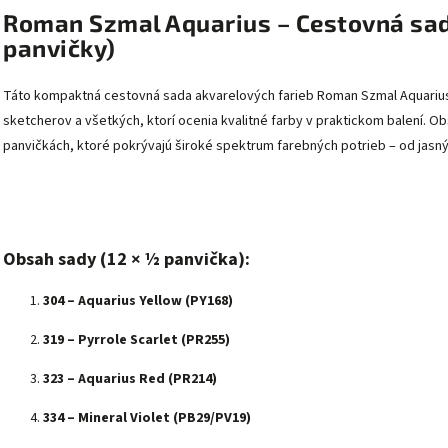
Roman Szmal Aquarius – Cestovná sad
panvičky)
Táto kompaktná cestovná sada akvarelových farieb Roman Szmal Aquarius 
sketcherov a všetkých, ktorí ocenia kvalitné farby v praktickom balení.
Obs
panvičkách, ktoré pokrývajú široké spektrum farebných potrieb – od jasný
Obsah sady (12 × ½ panvička):
304 – Aquarius Yellow (PY168)
319 – Pyrrole Scarlet (PR255)
323 – Aquarius Red (PR214)
334 – Mineral Violet (PB29/PV19)