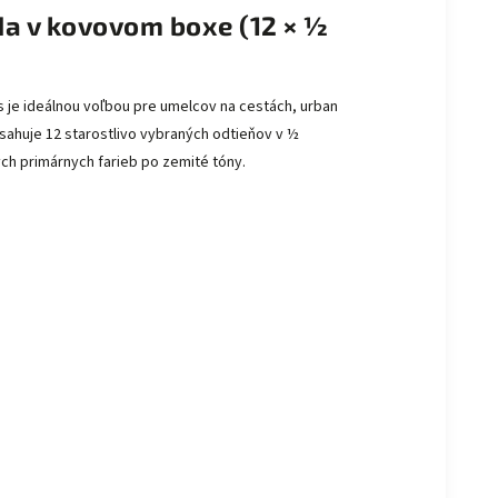
a v kovovom boxe (12 × ½
je ideálnou voľbou pre umelcov na cestách, urban
ahuje 12 starostlivo vybraných odtieňov v ½
ch primárnych farieb po zemité tóny.