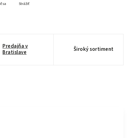
ť sa
Strážiť
Predajňa v
Široký sortiment
Bratislave