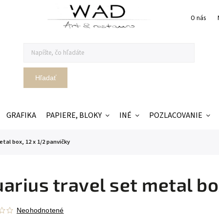
O nás
Hľadať
GRAFIKA
PAPIERE, BLOKY
INÉ
POZLACOVANIE
tal box, 12 x 1/2 panvičky
arius travel set metal bo
Neohodnotené