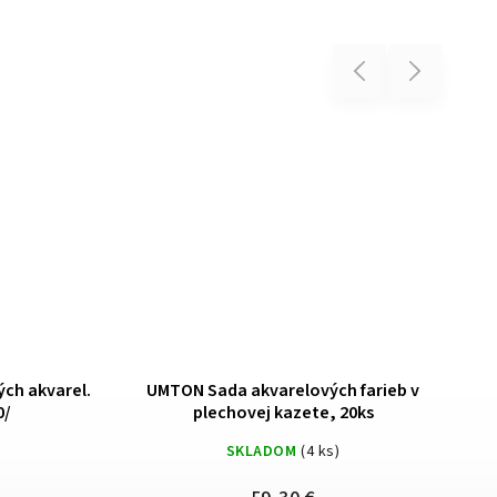
Previous
Next
 paleta Adam
50 750 Opaque White medium 30ml
SKLADOM
(3 ks)