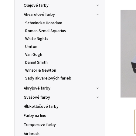
Olejové farby
Akvarelové farby
Schmincke Horadam
Roman Szmal Aquarius
White Nights
Umton
Van Gogh
Daniel Smith
Winsor & Newton
Sady akvarelových farieb
Akrylové farby
Gvašové farby
Hĺbkotlačové farby
Farby na lino
Temperové farby
Air brush