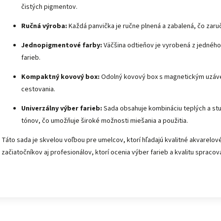
čistých pigmentov.
Ručná výroba:
Každá panvička je ručne plnená a zabalená, čo zaruč
Jednopigmentové farby:
Väčšina odtieňov je vyrobená z jednéh
farieb.
Kompaktný kovový box:
Odolný kovový box s magnetickým uzáver
cestovania.
Univerzálny výber farieb:
Sada obsahuje kombináciu teplých a st
tónov, čo umožňuje široké možnosti miešania a použitia.
Táto sada je skvelou voľbou pre umelcov, ktorí hľadajú kvalitné akvarelov
začiatočníkov aj profesionálov, ktorí ocenia výber farieb a kvalitu spracov