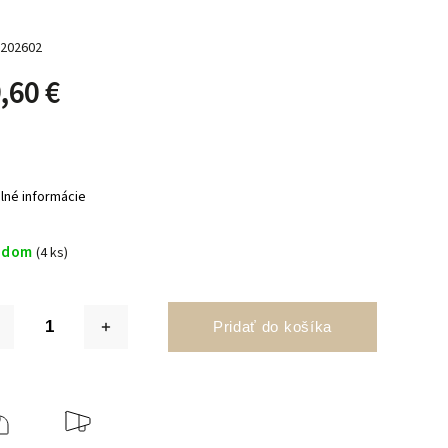
202602
,60 €
ilné informácie
adom
(4 ks)
Pridať do košíka