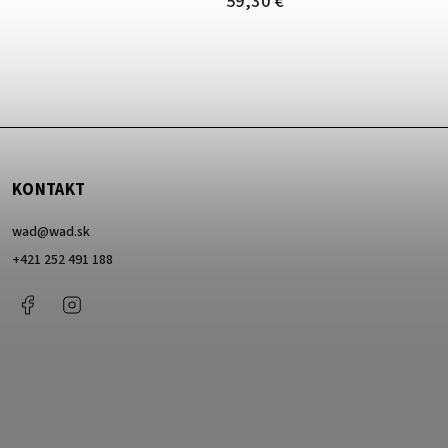
7 €
KONTAKT
wad
@
wad.sk
+421 252 491 188
Facebook
Instagram