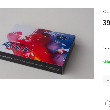
Kód:
39
Deta
Skl