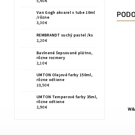
5,40 €
PODO
Van Gogh akvarel v tube 10ml
/rôzne
3,30 €
REMBRANDT suchý pastel /ks
2,20 €
Bavlnené šepsované plátno,
rôzne rozmery
2,10 €
UMTON Olejové farby 150ml,
rôzne odtiene
10,50 €
UMTON Temperové farby 35ml,
rôzne odtiene
FINETEC Sada perlescentných akvarel.
UMTO
2,90 €
 /ks
farieb 6 ks /F0600/
NA OBJEDNÁVKU