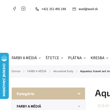
+421 252 491 188
wad@wad.sk
FARBY A MÉDIÁ
ŠTETCE
PLÁTNA
KRESBA
Domov
FARBY A MÉDIÁ
Akvarelové farby
Aquarius travel set me
/
/
/
Aqu
Kategórie
FARBY A MÉDIÁ