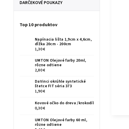
DARČEKOVÉ POUKAZY
Top 10 produktov
Napínacia lišta 1,9cm x 4,6cm,
dĺžka 20cm - 200cm
1,30 €
UMTON Olejové farby 20ml,
rôzne odtiene
2,80 €
DaVinci okrúhle syntetické
štetce FIT séria 373
1,90 €
Kovové očko do dreva /krokodíl
0,30 €
UMTON Olejové farby 60 ml,
rôzne odtiene