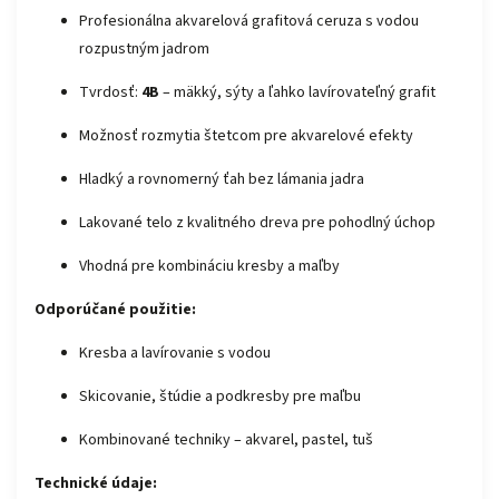
Profesionálna akvarelová grafitová ceruza s vodou
rozpustným jadrom
Tvrdosť:
4B
– mäkký, sýty a ľahko lavírovateľný grafit
Možnosť rozmytia štetcom pre akvarelové efekty
Hladký a rovnomerný ťah bez lámania jadra
Lakované telo z kvalitného dreva pre pohodlný úchop
Vhodná pre kombináciu kresby a maľby
Odporúčané použitie:
Kresba a lavírovanie s vodou
Skicovanie, štúdie a podkresby pre maľbu
Kombinované techniky – akvarel, pastel, tuš
Technické údaje: