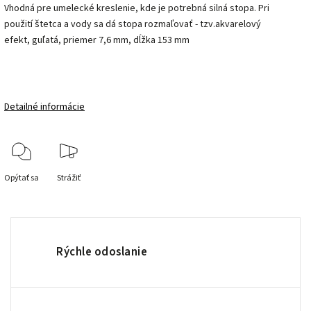
Vhodná pre umelecké kreslenie, kde je potrebná silná stopa. Pri
použití štetca a vody sa dá stopa rozmaľovať - tzv.akvarelový
efekt,
guľatá, priemer 7,6 mm, dĺžka 153 mm
Detailné informácie
Opýtať sa
Strážiť
Rýchle odoslanie