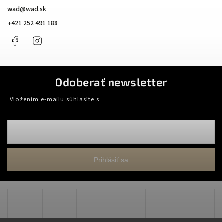
wad
@
wad.sk
+421 252 491 188
Facebook
Instagram
Odoberať newsletter
Vložením e-mailu súhlasíte s
podmienkami ochrany osobných údajov
Prihlásiť sa