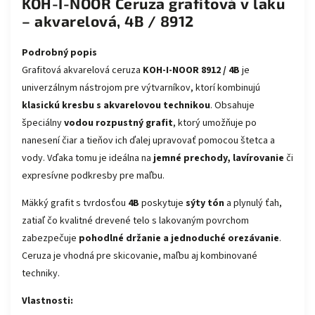
KOH-I-NOOR Ceruza grafitová v laku
– akvarelová, 4B / 8912
Podrobný popis
Grafitová akvarelová ceruza
KOH-I-NOOR 8912 / 4B
je
univerzálnym nástrojom pre výtvarníkov, ktorí kombinujú
klasickú kresbu s akvarelovou technikou
. Obsahuje
špeciálny
vodou rozpustný grafit
, ktorý umožňuje po
nanesení čiar a tieňov ich ďalej upravovať pomocou štetca a
vody. Vďaka tomu je ideálna na
jemné prechody, lavírovanie
či
expresívne podkresby pre maľbu.
Mäkký grafit s tvrdosťou
4B
poskytuje
sýty tón
a plynulý ťah,
zatiaľ čo kvalitné drevené telo s lakovaným povrchom
zabezpečuje
pohodlné držanie a jednoduché orezávanie
.
Ceruza je vhodná pre skicovanie, maľbu aj kombinované
techniky.
Vlastnosti: