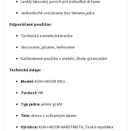
Lesklý lakovaný povrch pre pohodlné držanie
Jednoduché orezávanie bez lámania jadra
Odporúčané použitie:
Technická a umelecká kresba
Skicovanie, písanie, tieňovanie
Každodenné použitie v ateliéri, škole aj kancelárii
Technické údaje:
Model:
KOH-I-NOOR 8911
Tvrdosť:
HB
Typ jadra:
jemný grafit
Telo:
drevo s ochranným lakom
Výrobca:
KOH-I-NOOR HARDTMUTH, Česká republika