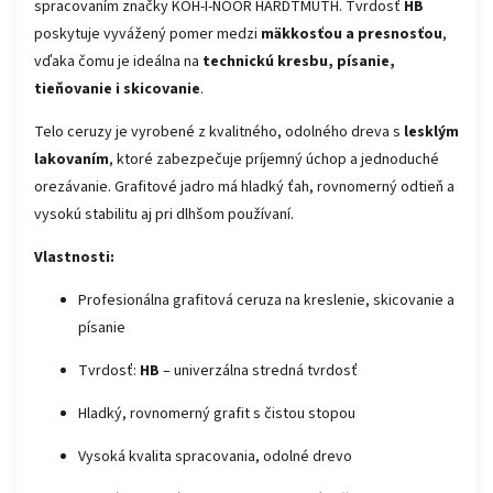
spracovaním značky KOH-I-NOOR HARDTMUTH. Tvrdosť
HB
poskytuje vyvážený pomer medzi
mäkkosťou a presnosťou
,
vďaka čomu je ideálna na
technickú kresbu, písanie,
tieňovanie i skicovanie
.
Telo ceruzy je vyrobené z kvalitného, odolného dreva s
lesklým
lakovaním
, ktoré zabezpečuje príjemný úchop a jednoduché
orezávanie. Grafitové jadro má hladký ťah, rovnomerný odtieň a
vysokú stabilitu aj pri dlhšom používaní.
Vlastnosti:
Profesionálna grafitová ceruza na kreslenie, skicovanie a
písanie
Tvrdosť:
HB
– univerzálna stredná tvrdosť
Hladký, rovnomerný grafit s čistou stopou
Vysoká kvalita spracovania, odolné drevo