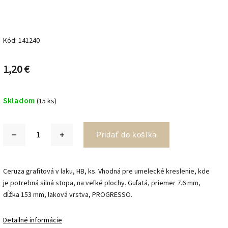
Kód:
141240
1,20 €
Skladom
(15 ks)
Pridať do košíka
Ceruza grafitová v laku, HB, ks. Vhodná pre umelecké kreslenie, kde
je potrebná silná stopa, na veľké plochy. G
uľatá, priemer 7.6 mm,
dĺžka 153 mm, laková vrstva, PROGRESSO.
Detailné informácie