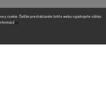
ory cookie. Ďalším prechádzaním tohto webu vyjadrujete súhlas
informácií
tu
.