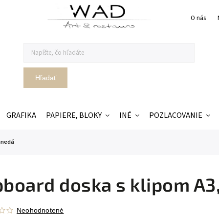
O nás
Hľadať
GRAFIKA
PAPIERE, BLOKY
INÉ
POZLACOVANIE
 hnedá
pboard doska s klipom A3
Neohodnotené