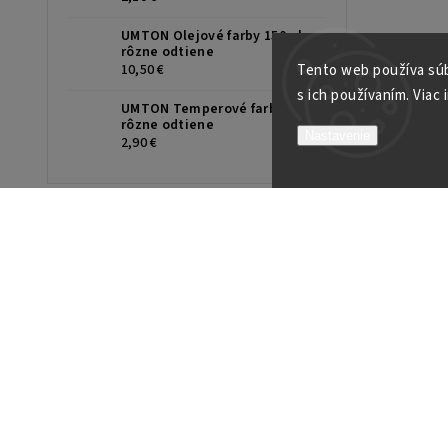
UMTON Olejové farby 150ml,
rôzne odtiene
Tento web používa súb
10,50 €
s ich používaním. Viac 
UMTON Temperové farby 35ml,
rôzne odtiene
Nastavenie
2,90 €
INFORMÁCIE PRE VÁS
O nás
Naša predajňa
Ako nakupovať
Detail objednávky
Obchodné podmienky