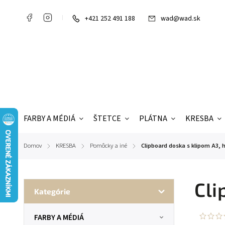
+421 252 491 188
wad@wad.sk
FARBY A MÉDIÁ
ŠTETCE
PLÁTNA
KRESBA
Domov
KRESBA
Pomôcky a iné
Clipboard doska s klipom A3,
/
/
/
Cli
Kategórie
FARBY A MÉDIÁ