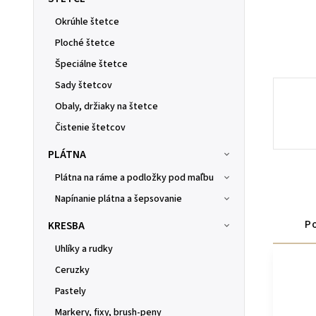
Okrúhle štetce
Ploché štetce
Špeciálne štetce
Sady štetcov
Obaly, držiaky na štetce
Čistenie štetcov
PLÁTNA
Plátna na ráme a podložky pod maľbu
Napínanie plátna a šepsovanie
Po
KRESBA
Uhlíky a rudky
Ceruzky
Pastely
Markery, fixy, brush-peny