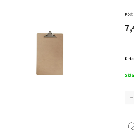
Kód:
7,
Deta
Skl