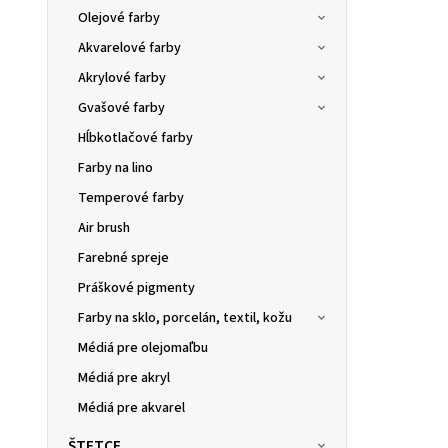
Olejové farby
Akvarelové farby
Akrylové farby
Gvašové farby
Hĺbkotlačové farby
Farby na lino
Temperové farby
Air brush
Farebné spreje
Práškové pigmenty
Farby na sklo, porcelán, textil, kožu
Médiá pre olejomaľbu
Médiá pre akryl
Médiá pre akvarel
ŠTETCE