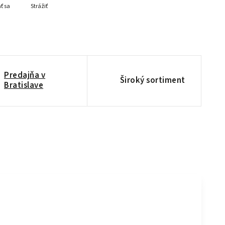
ť sa
Strážiť
Predajňa v
Široký sortiment
Bratislave