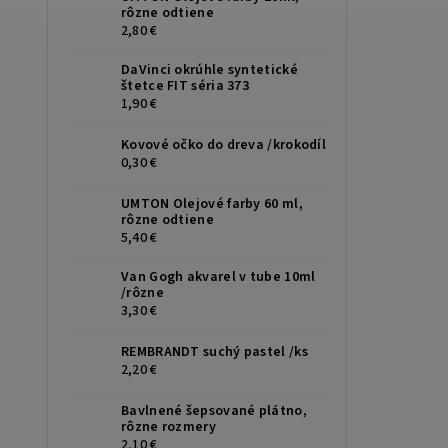
rôzne odtiene
2,80 €
DaVinci okrúhle syntetické
štetce FIT séria 373
1,90 €
Kovové očko do dreva /krokodíl
0,30 €
UMTON Olejové farby 60 ml,
rôzne odtiene
5,40 €
Van Gogh akvarel v tube 10ml
/rôzne
3,30 €
REMBRANDT suchý pastel /ks
2,20 €
Bavlnené šepsované plátno,
rôzne rozmery
2,10 €