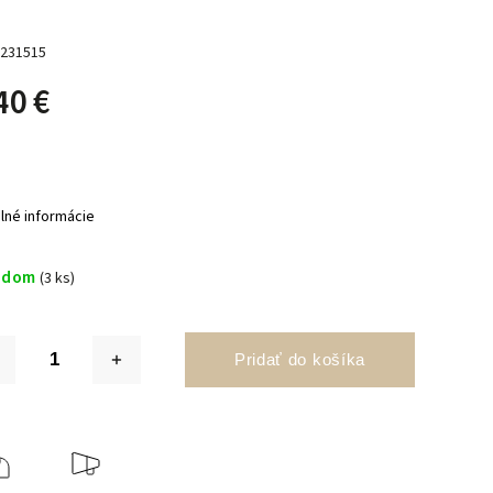
231515
40 €
ilné informácie
adom
(3 ks)
Pridať do košíka