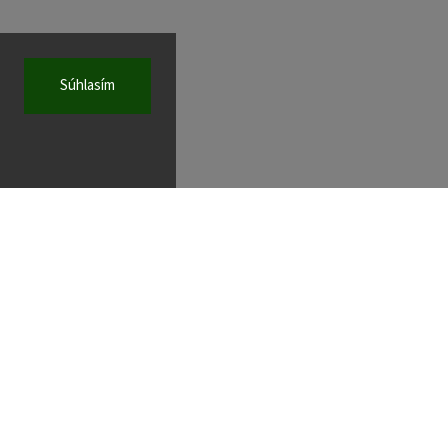
Súhlasím
KONTAKT
wad
@
wad.sk
+421 252 491 188
Facebook
Instagram