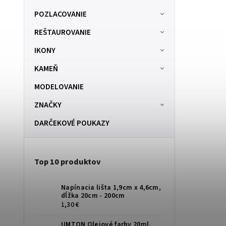
POZLACOVANIE
REŠTAUROVANIE
IKONY
KAMEŇ
MODELOVANIE
ZNAČKY
DARČEKOVÉ POUKAZY
Top 10 produktov
Napínacia lišta 1,9cm x 4,6cm,
dĺžka 20cm - 200cm
1,30 €
UMTON Olejové farby 20ml,