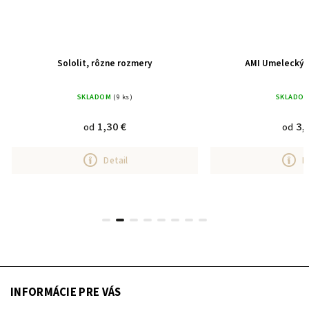
Sololit, rôzne rozmery
AMI Umelecký k
SKLADOM
(9 ks)
SKLADO
1,30 €
3,
od
od
Detail
D
INFORMÁCIE PRE VÁS