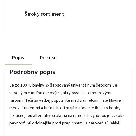
Široký sortiment
Popis
Diskusia
Podrobný popis
Je zo 100 % bavlny 3x šepsovaný univerzálnym šepsom. Je
vhodný pre maľbu olejovými, akrylovými a temperovými
farbami. Teší sa veľkej popularite medzi umelcami, ale hlavne
medzi študentmi a ľuďmi, ktorí majú maľovanie iba ako hobby.
Je lacnejšou alternatívou plátna na ráme. Ich výhodou je vysoká
pevnosť. Sú odolnejšie proti prepichnutiu a zároveň sú ľahké.