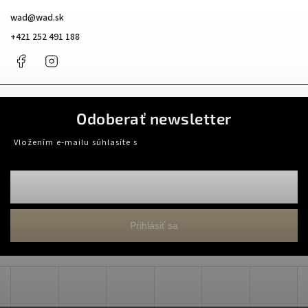
wad
@
wad.sk
+421 252 491 188
Facebook
Instagram
Odoberať newsletter
Vložením e-mailu súhlasíte s
podmienkami ochrany osobných údajov
Prihlásiť sa