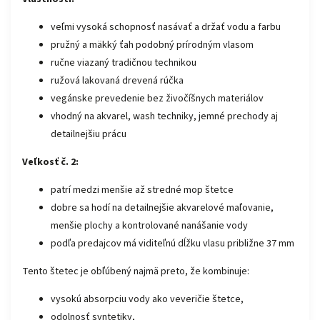
veľmi vysoká schopnosť nasávať a držať vodu a farbu
pružný a mäkký ťah podobný prírodným vlasom
ručne viazaný tradičnou technikou
ružová lakovaná drevená rúčka
vegánske prevedenie bez živočíšnych materiálov
vhodný na akvarel, wash techniky, jemné prechody aj
detailnejšiu prácu
Veľkosť č. 2:
patrí medzi menšie až stredné mop štetce
dobre sa hodí na detailnejšie akvarelové maľovanie,
menšie plochy a kontrolované nanášanie vody
podľa predajcov má viditeľnú dĺžku vlasu približne 37 mm
Tento štetec je obľúbený najmä preto, že kombinuje:
vysokú absorpciu vody ako veveričie štetce,
odolnosť syntetiky,