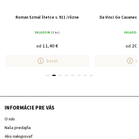
Roman Szmal štetce s. 911 /rôzne
Da Vinci Go Casaneo 
SKLADOM
(3 ks)
SKLADO
11,40 €
20,
od
od
Detail
D
INFORMÁCIE PRE VÁS
O nás
Naša predajňa
Ako nakupovať