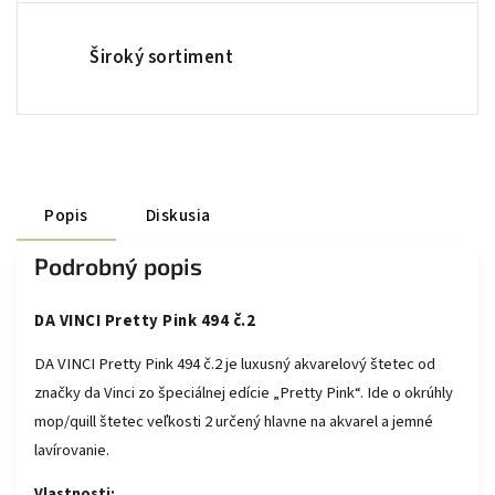
Široký sortiment
Popis
Diskusia
Podrobný popis
DA VINCI Pretty Pink 494 č.2
DA VINCI Pretty Pink 494 č.2
je luxusný akvarelový štetec od
značky
da Vinci
zo špeciálnej edície „Pretty Pink“. Ide o okrúhly
mop/quill štetec veľkosti 2 určený hlavne na akvarel a jemné
lavírovanie.
Vlastnosti: