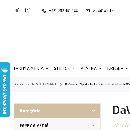
+421 252 491 188
wad@wad.sk
FARBY A MÉDIÁ
ŠTETCE
PLÁTNA
KRESBA
Domov
REŠTAUROVANIE
DaVinci - Syntetické okrúhle štetce NO
/
/
DaV
Kategórie
FARBY A MÉDIÁ