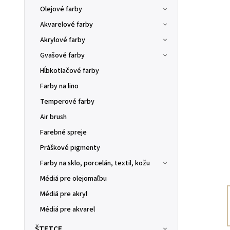
Olejové farby
Akvarelové farby
Akrylové farby
Gvašové farby
Hĺbkotlačové farby
Farby na lino
Temperové farby
Air brush
Farebné spreje
Práškové pigmenty
Farby na sklo, porcelán, textil, kožu
Médiá pre olejomaľbu
Médiá pre akryl
Médiá pre akvarel
ŠTETCE