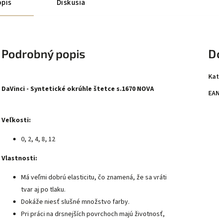
pis
Diskusia
Podrobný popis
D
Kat
DaVinci - Syntetické okrúhle štetce s.1670 NOVA
EA
Veľkosti:
0, 2, 4, 8, 12
Vlastnosti:
Má veľmi dobrú elasticitu, čo znamená, že sa vráti
tvar aj po tlaku.
Dokáže niesť slušné množstvo farby.
Pri práci na drsnejších povrchoch majú životnosť,