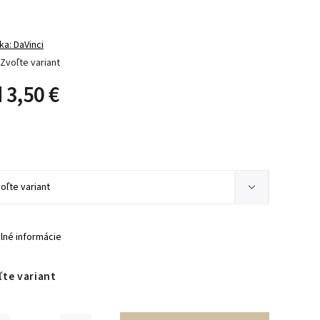
ka:
DaVinci
Zvoľte variant
d
3,50 €
ilné informácie
ľte variant