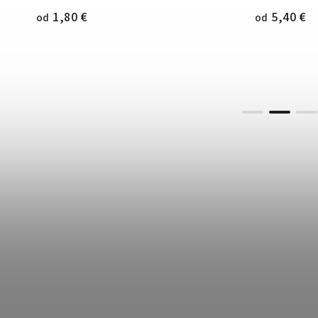
2,30 €
od