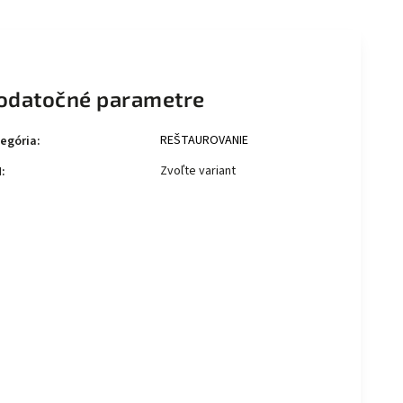
odatočné parametre
REŠTAUROVANIE
egória
:
Zvoľte variant
N
: