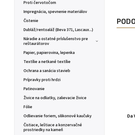
Proti červotočom
Impregnácia, spevnenie materiálov
PODO
Čistenie
Dubláž/rentoaláž (Beva 371, Lascaux...)
Náradie a ostatné príslušenstvo pre
reštaurátorov
Papier, papierovina, lepenka
Textílie a netkané textílie
Ochrana a sanácia stavieb
Prípravky proti hrdzi
Patinovanie
Živice na odliatky, zalievacie živice
Fólie
DaVinci NOVA - Syntetické krátke
hetic Bristle s. 8329
Odlievanie foriem, silikonové kaučuky
okrúhle štetce s. 5575
Čistiace, leštiace a konzervačné
prostriedky na kameň
ADOM
(22 ks)
SKLADOM
(8 ks)