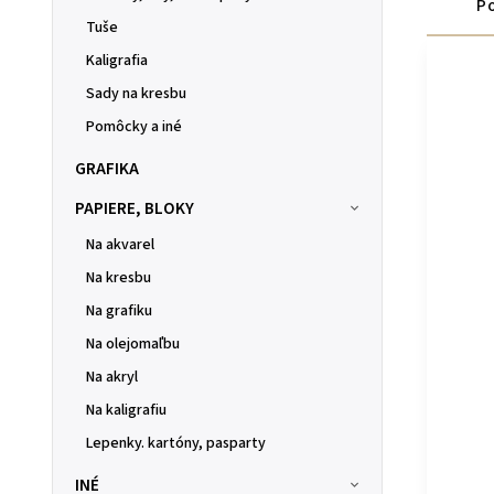
Po
Tuše
Kaligrafia
Sady na kresbu
Pomôcky a iné
GRAFIKA
PAPIERE, BLOKY
Na akvarel
Na kresbu
Na grafiku
Na olejomaľbu
Na akryl
Na kaligrafiu
Lepenky. kartóny, pasparty
INÉ