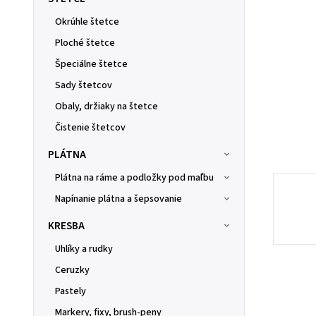
Okrúhle štetce
Ploché štetce
Špeciálne štetce
Sady štetcov
Obaly, držiaky na štetce
Čistenie štetcov
PLÁTNA
Plátna na ráme a podložky pod maľbu
Napínanie plátna a šepsovanie
KRESBA
Uhlíky a rudky
Ceruzky
Pastely
Markery, fixy, brush-peny