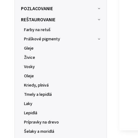
POZLACOVANIE
REŠTAUROVANIE
Farby na retuš
Práškové pigmenty
Gleje
Živice
Vosky
Oleje
Kriedy, plnivá
Tmely a lepidlá
Laky
Lepidlá
Prípravky na drevo
Šelaky a moridlá