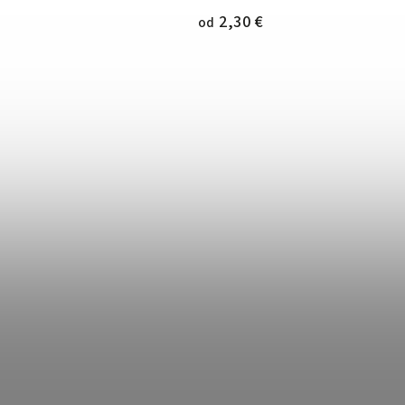
2,90 €
3,60 €
od
od