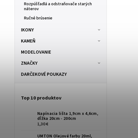
Rozpúšťadlá a odstraňovače starých
1,80 €
5,40 €
d
od
náterov
Ručné brúsenie
IKONY
KAMEŇ
MODELOVANIE
ZNAČKY
DARČEKOVÉ POUKAZY
Top 10 produktov
Napínacia lišta 1,9cm x 4,6cm,
dĺžka 20cm - 200cm
1,30 €
UMTON Olejové farby 20ml,