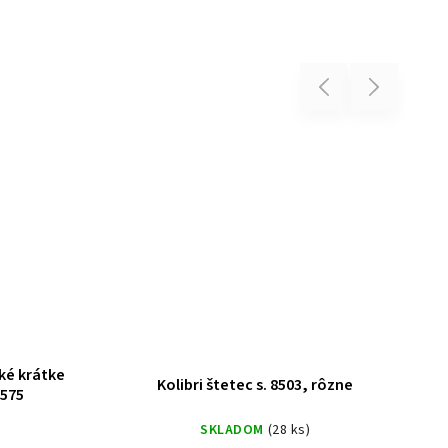
Previous
Next
DaVinci - Syntetické ploché štetc
inci štetce s. 8630
NOVA
SKLADOM
(20 ks)
SKLADOM
(10 ks)