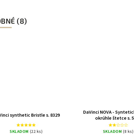
BNÉ (8)
Kolibri štetec s. 8503, rôzne
Da V
SKLADOM
(28 ks)