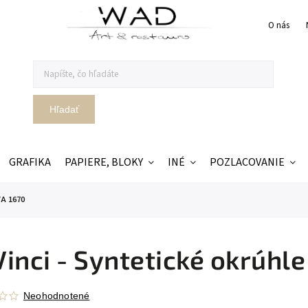
O nás
Hľadať
GRAFIKA
PAPIERE, BLOKY
INÉ
POZLACOVANIE
VA 1670
inci - Syntetické okrúhl
Neohodnotené