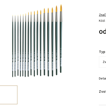
Znač
Kód:
o
Typ
Deta
Zvo