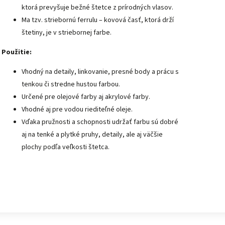
ktorá prevyšuje bežné štetce z prírodných vlasov.
Ma tzv. striebornú ferrulu – kovová časť, ktorá drží
štetiny, je v striebornej farbe.
Použitie:
Vhodný na detaily, linkovanie, presné body a prácu s
tenkou či stredne hustou farbou.
Určené pre olejové farby aj akrylové farby.
Vhodné aj pre vodou riediteľné oleje.
Vďaka pružnosti a schopnosti udržať farbu sú dobré
aj na tenké a plytké pruhy, detaily, ale aj väčšie
plochy podľa veľkosti štetca.