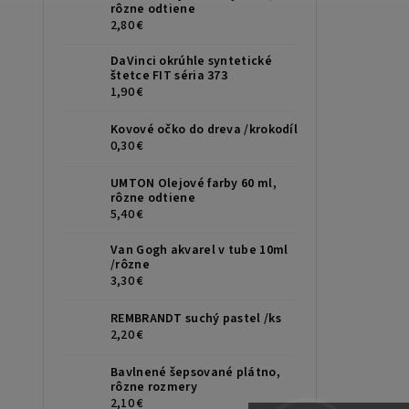
rôzne odtiene
2,80 €
DaVinci okrúhle syntetické
štetce FIT séria 373
1,90 €
Kovové očko do dreva /krokodíl
0,30 €
UMTON Olejové farby 60 ml,
rôzne odtiene
5,40 €
Van Gogh akvarel v tube 10ml
/rôzne
3,30 €
REMBRANDT suchý pastel /ks
2,20 €
Bavlnené šepsované plátno,
rôzne rozmery
2,10 €