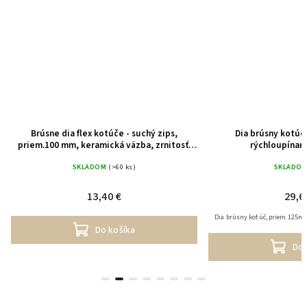
Brúsne dia flex kotúče - suchý zips,
Dia brúsny kotúč
priem.100 mm, keramická väzba, zrnitosť:
rýchloupínanie
100
SKLADOM
(>60 ks)
SKLADO
13,40 €
29,6
Dia brúsny kotúč, priem.125mm,
Do košíka
Do 