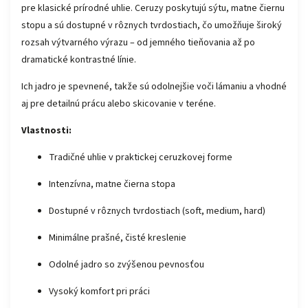
pre klasické prírodné uhlie. Ceruzy poskytujú sýtu, matne čiernu
stopu a sú dostupné v rôznych tvrdostiach, čo umožňuje široký
rozsah výtvarného výrazu – od jemného tieňovania až po
dramatické kontrastné línie.
Ich jadro je spevnené, takže sú odolnejšie voči lámaniu a vhodné
aj pre detailnú prácu alebo skicovanie v teréne.
Vlastnosti:
Tradičné uhlie v praktickej ceruzkovej forme
Intenzívna, matne čierna stopa
Dostupné v rôznych tvrdostiach (soft, medium, hard)
Minimálne prašné, čisté kreslenie
Odolné jadro so zvýšenou pevnosťou
Vysoký komfort pri práci